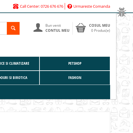
Call Center: 0726 676 676
Urmareste Comanda
Bun venit
COSUL MEU
CONTUL MEU
0 Produs(e)
CE SI CLIMATIZARE
PETSHOP
DOURI SI BIROTICA
FASHION