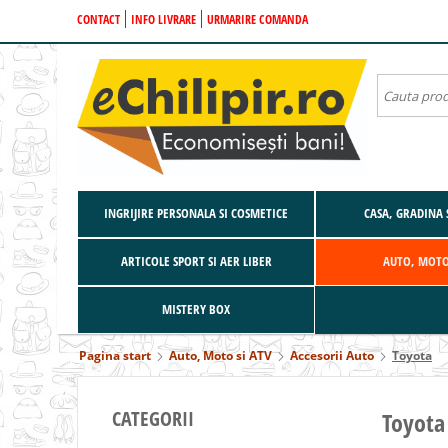
CONTACT
INFO LIVRARE
URMARIRE COMANDA
INGRIJIRE PERSONALA SI COSMETICE
CASA, GRADINA 
ARTICOLE SPORT SI AER LIBER
AUTO, MOTO
MISTERY BOX
Pagina start
Auto, Moto si ATV
Accesorii Auto
Toyota
CATEGORII
Toyota