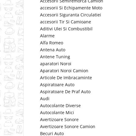
Accesorii Semiremorca Camion
accesorii Si Echipamente Moto
Accesorii Siguranta Circulatiei
accesorii Tir Si Camioane
Aditivi Ulei Si Combustibil
Alarme
Alfa Romeo
Antena Auto
Antene Tuning
aparatori Noroi
Aparatori Noroi Camion
Articole De Imbracaminte
Aspiratoare Auto
Aspiratoare De Praf Auto
Audi
Autocolante Diverse
Autocolante Mici
Avertizoare Sonore
Avertizoare Sonore Camion
Becuri Auto