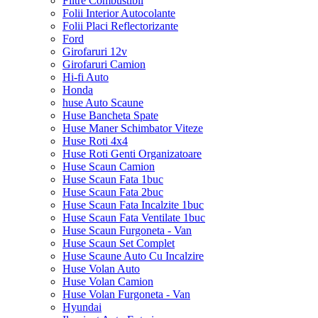
Filtre Combustibil
Folii Interior Autocolante
Folii Placi Reflectorizante
Ford
Girofaruri 12v
Girofaruri Camion
Hi-fi Auto
Honda
huse Auto Scaune
Huse Bancheta Spate
Huse Maner Schimbator Viteze
Huse Roti 4x4
Huse Roti Genti Organizatoare
Huse Scaun Camion
Huse Scaun Fata 1buc
Huse Scaun Fata 2buc
Huse Scaun Fata Incalzite 1buc
Huse Scaun Fata Ventilate 1buc
Huse Scaun Furgoneta - Van
Huse Scaun Set Complet
Huse Scaune Auto Cu Incalzire
Huse Volan Auto
Huse Volan Camion
Huse Volan Furgoneta - Van
Hyundai