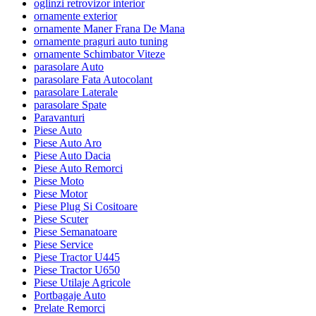
oglinzi retrovizor interior
ornamente exterior
ornamente Maner Frana De Mana
ornamente praguri auto tuning
ornamente Schimbator Viteze
parasolare Auto
parasolare Fata Autocolant
parasolare Laterale
parasolare Spate
Paravanturi
Piese Auto
Piese Auto Aro
Piese Auto Dacia
Piese Auto Remorci
Piese Moto
Piese Motor
Piese Plug Si Cositoare
Piese Scuter
Piese Semanatoare
Piese Service
Piese Tractor U445
Piese Tractor U650
Piese Utilaje Agricole
Portbagaje Auto
Prelate Remorci