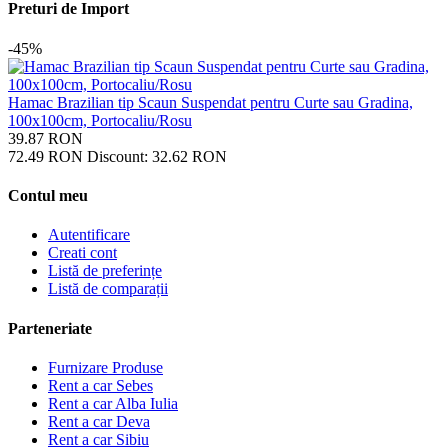
Preturi de Import
-45%
Hamac Brazilian tip Scaun Suspendat pentru Curte sau Gradina,
100x100cm, Portocaliu/Rosu
39.87
RON
72.49
RON
Discount:
32.62
RON
Contul meu
Autentificare
Creati cont
Listă de preferințe
Listă de comparații
Parteneriate
Furnizare Produse
Rent a car Sebes
Rent a car Alba Iulia
Rent a car Deva
Rent a car Sibiu