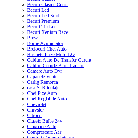
Becuri Clasice Color
Becuri Led
Becuri Led Smd
Becuri Premium
Becuri Tip Led
Becuri Xenium Race
Bmw
Borne Acumulator
Brelocuri Chei Auto
Brichete Prize Mufe 12v
Cabluri Auto De Transfer Curent
Cabluri Coarde Bare Tractare
Camere Auto Dvr
Capacele Ventil
Carlig Remorca
casa Si Bricolaje
Chei Fixe Auto
Chei Reglabile Auto
Chevrolet
Chrysler
Citroen
Classic Bulbs 24v
Claxoane Auto
Compresoare Aer
Confort Camion Interior