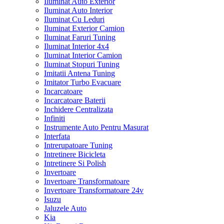
Iluminat Auto Exterior
Iluminat Auto Interior
Iluminat Cu Leduri
Iluminat Exterior Camion
Iluminat Faruri Tuning
Iluminat Interior 4x4
Iluminat Interior Camion
Iluminat Stopuri Tuning
Imitatii Antena Tuning
Imitator Turbo Evacuare
Incarcatoare
Incarcatoare Baterii
Inchidere Centralizata
Infiniti
Instrumente Auto Pentru Masurat
Interfata
Intrerupatoare Tuning
Intretinere Bicicleta
Intretinere Si Polish
Invertoare
Invertoare Transformatoare
Invertoare Transformatoare 24v
Isuzu
Jaluzele Auto
Kia