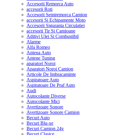
Accesorii Remorca Auto
accesorii Roti
Accesorii Semiremorca Camion
accesorii Si Echipamente Moto
Accesorii Siguranta Circulatiei
accesorii Tir Si Camioane
Aditivi Ulei Si Combustibil
Alarme
Alfa Romeo
Antena Auto
Antene Tuning
aparatori Noroi
Aparatori Noroi Camion
Articole De Imbracaminte
Aspiratoare Auto
Aspiratoare De Praf Auto
Audi
Autocolante Diverse
Autocolante Mici
Avertizoare Sonore
Avertizoare Sonore Camion
Becuri Auto
Becuri Blu-xe
Becuri Camion 24v
Becuri Clasice