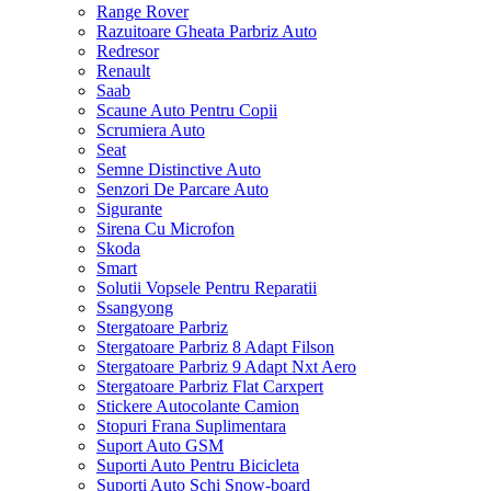
Range Rover
Razuitoare Gheata Parbriz Auto
Redresor
Renault
Saab
Scaune Auto Pentru Copii
Scrumiera Auto
Seat
Semne Distinctive Auto
Senzori De Parcare Auto
Sigurante
Sirena Cu Microfon
Skoda
Smart
Solutii Vopsele Pentru Reparatii
Ssangyong
Stergatoare Parbriz
Stergatoare Parbriz 8 Adapt Filson
Stergatoare Parbriz 9 Adapt Nxt Aero
Stergatoare Parbriz Flat Carxpert
Stickere Autocolante Camion
Stopuri Frana Suplimentara
Suport Auto GSM
Suporti Auto Pentru Bicicleta
Suporti Auto Schi Snow-board