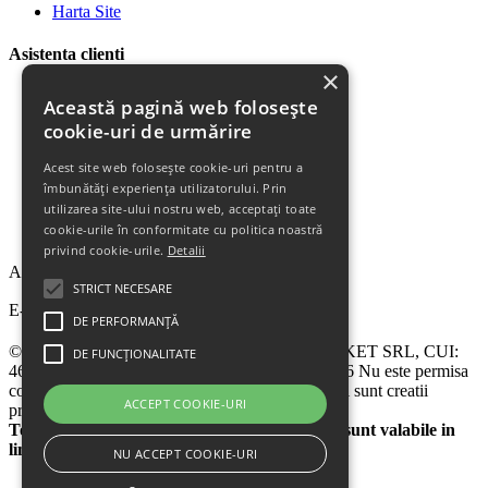
Harta Site
Asistenta clienti
×
Plata Produselor
Această pagină web folosește
Livrarea Produselor
cookie-uri de urmărire
Politica de Retur
Descarca Factura
Acest site web folosește cookie-uri pentru a
Descarca Garantia
îmbunătăți experiența utilizatorului. Prin
Urmareste Comanda
utilizarea site-ului nostru web, acceptați toate
Termeni Garantie
cookie-urile în conformitate cu politica noastră
Termeni si Conditii
privind cookie-urile.
Detalii
Abonare la newsletter
STRICT NECESARE
E-mail
DE PERFORMANȚĂ
© 2024 - 2026 eChilipir.ro - SIRIUS TOP MARKET SRL, CUI:
DE FUNCȚIONALITATE
46952581, Reg. Com.: Call Center: 0726 676 676 Nu este permisa
copierea sitului eChilipir.ro - Unele poze si softuri sunt creatii
ACCEPT COOKIE-URI
proprii.
Toate preturile sunt exprimate in lei. Ofertele sunt valabile in
limita stocului disponibil
NU ACCEPT COOKIE-URI