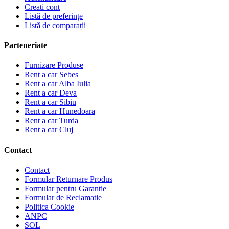
Creati cont
Listă de preferințe
Listă de comparații
Parteneriate
Furnizare Produse
Rent a car Sebes
Rent a car Alba Iulia
Rent a car Deva
Rent a car Sibiu
Rent a car Hunedoara
Rent a car Turda
Rent a car Cluj
Contact
Contact
Formular Returnare Produs
Formular pentru Garantie
Formular de Reclamatie
Politica Cookie
ANPC
SOL