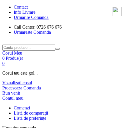
Contact
Info Livrare
Urmarire Comanda
Call Center: 0726 676 676
Urmareste Comanda
Cosul Meu
0 Produs(e)
0
Cosul tau este gol...
Vizualizati cosul
Proceseaza Comanda
Bun venit
Contul meu
Comenzi
Listă de comparații
Listă de preferințe
Urmarire comanda