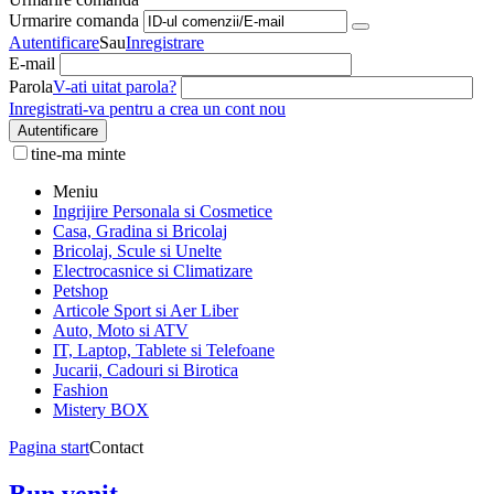
Urmarire comanda
Autentificare
Sau
Inregistrare
E-mail
Parola
V-ati uitat parola?
Inregistrati-va pentru a crea un cont nou
Autentificare
tine-ma minte
Meniu
Ingrijire Personala si Cosmetice
Casa, Gradina si Bricolaj
Bricolaj, Scule si Unelte
Electrocasnice si Climatizare
Petshop
Articole Sport si Aer Liber
Auto, Moto si ATV
IT, Laptop, Tablete si Telefoane
Jucarii, Cadouri si Birotica
Fashion
Mistery BOX
Pagina start
Contact
Bun venit