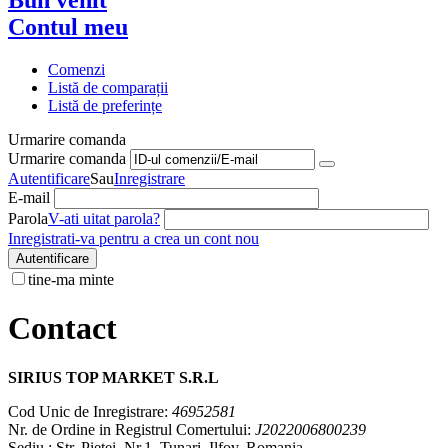
Contul meu
Comenzi
Listă de comparații
Listă de preferințe
Urmarire comanda
Urmarire comanda
Autentificare
Sau
Inregistrare
E-mail
Parola
V-ati uitat parola?
Inregistrati-va pentru a crea un cont nou
Autentificare
tine-ma minte
Contact
SIRIUS TOP MARKET S.R.L
Cod Unic de Inregistrare:
46952581
Nr. de Ordine in Registrul Comertului:
J2022006800239
Sediu : Str. Pietei, Nr.1, Tunari, Ilfov, Romania