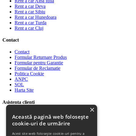
Rent a car Alba Iulia
Rent a car Deva
Rent a car Sibiu
Rent a car Hunedoara
Rent a car Turda
Rent a car Cluj
Contact
Contact
Formular Returnare Produs
Formular pentru Garantie
Formular de Reclamatie
Politica Cookie
ANPC
SOL
Harta Site
Asistenta clienti
×
Plata Produselor
Această pagină web folosește
Livrarea Produselor
cookie-uri de urmărire
Politica de Retur
Descarca Factura
Acest site web folosește cookie-uri pentru a
Descarca Garantia