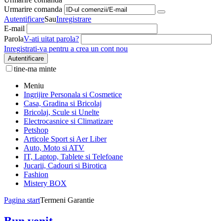
Urmarire comanda
Autentificare
Sau
Inregistrare
E-mail
Parola
V-ati uitat parola?
Inregistrati-va pentru a crea un cont nou
Autentificare
tine-ma minte
Meniu
Ingrijire Personala si Cosmetice
Casa, Gradina si Bricolaj
Bricolaj, Scule si Unelte
Electrocasnice si Climatizare
Petshop
Articole Sport si Aer Liber
Auto, Moto si ATV
IT, Laptop, Tablete si Telefoane
Jucarii, Cadouri si Birotica
Fashion
Mistery BOX
Pagina start
Termeni Garantie
Bun venit