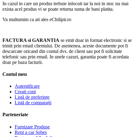
In cazul in care un produs trebuie inlocuit iar la noi in stoc nu mai
exista acel produs vi se poate returna suma de bani platita.
Va multumim ca ati ales eChilipir.ro
FACTURA si GARANTIA
se emit doar in format electronic si se
trimit prin email clientului. De asemenea, aceste documente pot fi
descarcate oricand din contul dvs. de client sau pot fi solicitate
telefonic sau prin email. In unele cazuri, garantia poate fi acordata
doar pe baza facturii.
Contul meu
Autentificare
Creati cont
Listă de preferințe
Listă de comparații
Parteneriate
Furnizare Produse
Rent a car Sebes