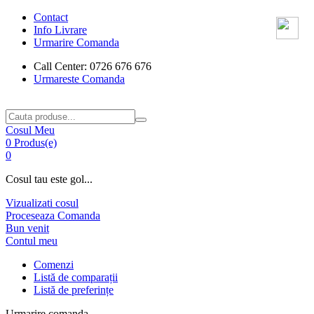
Contact
Info Livrare
Urmarire Comanda
Call Center: 0726 676 676
Urmareste Comanda
Cosul Meu
0 Produs(e)
0
Cosul tau este gol...
Vizualizati cosul
Proceseaza Comanda
Bun venit
Contul meu
Comenzi
Listă de comparații
Listă de preferințe
Urmarire comanda