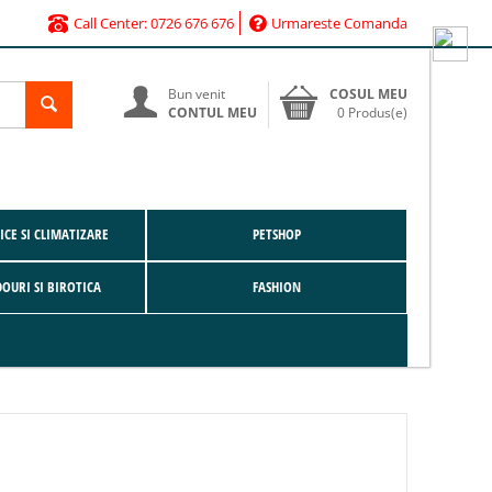
Call Center: 0726 676 676
Urmareste Comanda
Bun venit
COSUL MEU
CONTUL MEU
0 Produs(e)
CE SI CLIMATIZARE
PETSHOP
DOURI SI BIROTICA
FASHION