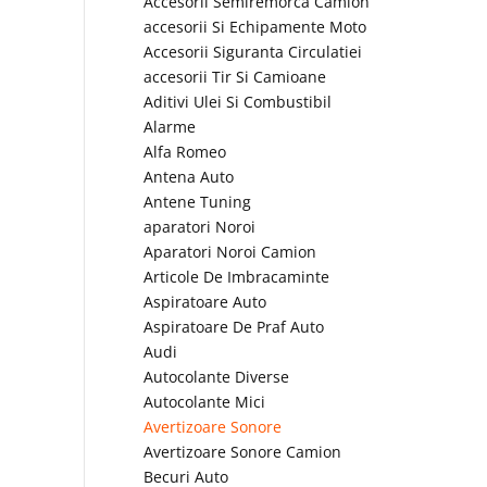
Accesorii Semiremorca Camion
accesorii Si Echipamente Moto
Accesorii Siguranta Circulatiei
accesorii Tir Si Camioane
Aditivi Ulei Si Combustibil
Alarme
Alfa Romeo
Antena Auto
Antene Tuning
aparatori Noroi
Aparatori Noroi Camion
Articole De Imbracaminte
Aspiratoare Auto
Aspiratoare De Praf Auto
Audi
Autocolante Diverse
Autocolante Mici
Avertizoare Sonore
Avertizoare Sonore Camion
Becuri Auto