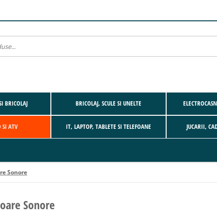
SI BRICOLAJ
BRICOLAJ, SCULE SI UNELTE
ELECTROCASNI
 SI ATV
IT, LAPTOP, TABLETE SI TELEFOANE
JUCARII, CA
re Sonore
zoare Sonore