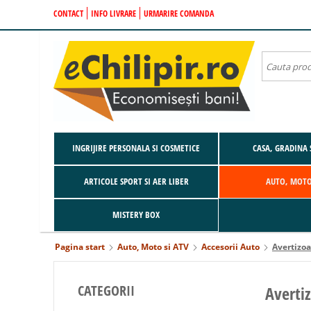
CONTACT
INFO LIVRARE
URMARIRE COMANDA
INGRIJIRE PERSONALA SI COSMETICE
CASA, GRADINA 
ARTICOLE SPORT SI AER LIBER
AUTO, MOTO
MISTERY BOX
Pagina start
Auto, Moto si ATV
Accesorii Auto
Avertizoa
CATEGORII
Averti