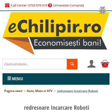
Call Center: 0726 676 676
Urmareste Comanda
0
MENIU
Pagina start
Auto, Moto si ATV
redresoare Incarcare Roboti
redresoare Incarcare Roboti