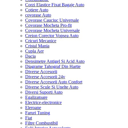
Corzi Elastice Fixat Bagaje Auto
Cotiere Auto
covorase Auto
Covorase Cauciuc Universale
Covorase Mocheta Pro-fit
Covorase Mocheta Universale
Creion Corector Vopsea Auto
Cricuri Mecanice
Cristal Mania
Cupla Aer
Dacia
Densimetre Antigel Si Acid Auto
Diagrame Tahograf Din Hartie
Diverse Accesorii
Diverse Accesorii 24v
Diverse Accesorii Auto Confort
Diverse Scule Si Unelte Auto
Diversi Suporti Auto
Egalizatoare
Electrice-electronice
Eleroane
Faruri Tuning
Fiat
Filtre Combustibil