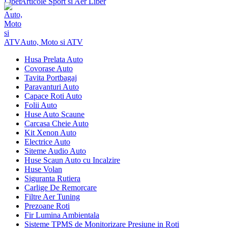
Articole Sport si Aer Liber
Auto, Moto si ATV
Husa Prelata Auto
Covorase Auto
Tavita Portbagaj
Paravanturi Auto
Capace Roti Auto
Folii Auto
Huse Auto Scaune
Carcasa Cheie Auto
Kit Xenon Auto
Electrice Auto
Siteme Audio Auto
Huse Scaun Auto cu Incalzire
Huse Volan
Siguranta Rutiera
Carlige De Remorcare
Filtre Aer Tuning
Prezoane Roti
Fir Lumina Ambientala
Sisteme TPMS de Monitorizare Presiune in Roti