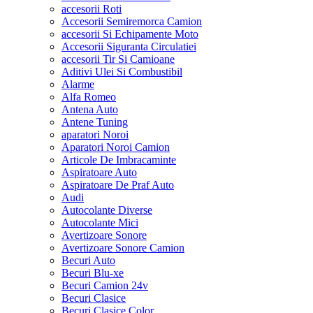
accesorii Roti
Accesorii Semiremorca Camion
accesorii Si Echipamente Moto
Accesorii Siguranta Circulatiei
accesorii Tir Si Camioane
Aditivi Ulei Si Combustibil
Alarme
Alfa Romeo
Antena Auto
Antene Tuning
aparatori Noroi
Aparatori Noroi Camion
Articole De Imbracaminte
Aspiratoare Auto
Aspiratoare De Praf Auto
Audi
Autocolante Diverse
Autocolante Mici
Avertizoare Sonore
Avertizoare Sonore Camion
Becuri Auto
Becuri Blu-xe
Becuri Camion 24v
Becuri Clasice
Becuri Clasice Color