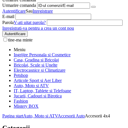
Urmarire comanda
Autentificare
Sau
Inregistrare
E-mail
Parola
V-ati uitat parola?
Inregistrati-va pentru a crea un cont nou
Autentificare
tine-ma minte
Meniu
Ingrijire Personala si Cosmetice
Casa, Gradina si Bricolaj
Bricolaj, Scule si Unelte
Electrocasnice si Climatizare
Petshop
Articole Sport si Aer Liber
Auto, Moto si ATV
IT, Laptop, Tablete si Telefoane
Jucarii, Cadouri si Birotica
Fashion
Mistery BOX
Pagina start
Auto, Moto si ATV
Accesorii Auto
Accesorii 4x4
Categorii