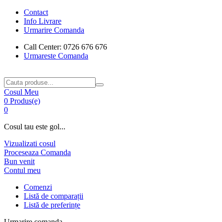
Contact
Info Livrare
Urmarire Comanda
Call Center: 0726 676 676
Urmareste Comanda
Cosul Meu
0 Produs(e)
0
Cosul tau este gol...
Vizualizati cosul
Proceseaza Comanda
Bun venit
Contul meu
Comenzi
Listă de comparații
Listă de preferințe
Urmarire comanda