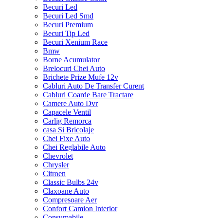
Becuri Led
Becuri Led Smd
Becuri Premium
Becuri Tip Led
Becuri Xenium Race
Bmw
Borne Acumulator
Brelocuri Chei Auto
Brichete Prize Mufe 12v
Cabluri Auto De Transfer Curent
Cabluri Coarde Bare Tractare
Camere Auto Dvr
Capacele Ventil
Carlig Remorca
casa Si Bricolaje
Chei Fixe Auto
Chei Reglabile Auto
Chevrolet
Chrysler
Citroen
Classic Bulbs 24v
Claxoane Auto
Compresoare Aer
Confort Camion Interior
Consumabile