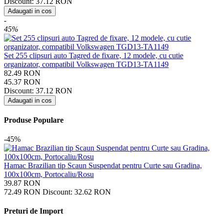
Discount:
37.12
RON
Adaugati in cos
-
45%
Set 255 clipsuri auto Tagred de fixare, 12 modele, cu cutie
organizator, compatibil Volkswagen TGD13-TA1149
82.49
RON
45.37
RON
Discount:
37.12
RON
Adaugati in cos
Produse Populare
-45%
Hamac Brazilian tip Scaun Suspendat pentru Curte sau Gradina,
100x100cm, Portocaliu/Rosu
39.87
RON
72.49
RON
Discount:
32.62
RON
Preturi de Import