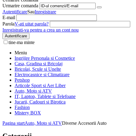
Urmarire comanda
Autentificare
Sau
Inregistrare
E-mail
Parola
V-ati uitat parola?
Inregistrati-va pentru a crea un cont nou
Autentificare
tine-ma minte
Meniu
Ingrijire Personala si Cosmetice
Casa, Gradina si Bricolaj
Bricolaj, Scule si Unelte
Electrocasnice si Climatizare
Petshop
Articole Sport si Aer Liber
Auto, Moto si ATV
IT, Laptop, Tablete si Telefoane
Jucarii, Cadouri si Birotica
Fashion
Mistery BOX
Pagina start
Auto, Moto si ATV
Diverse Accesorii Auto
Categorii