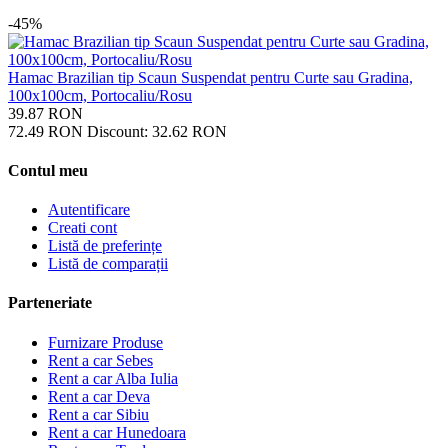
-45%
Hamac Brazilian tip Scaun Suspendat pentru Curte sau Gradina,
100x100cm, Portocaliu/Rosu
39.87
RON
72.49
RON
Discount:
32.62
RON
Contul meu
Autentificare
Creati cont
Listă de preferințe
Listă de comparații
Parteneriate
Furnizare Produse
Rent a car Sebes
Rent a car Alba Iulia
Rent a car Deva
Rent a car Sibiu
Rent a car Hunedoara