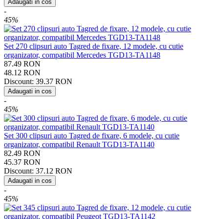
Adaugati in cos
-
45%
Set 270 clipsuri auto Tagred de fixare, 12 modele, cu cutie
organizator, compatibil Mercedes TGD13-TA1148
87.49
RON
48.12
RON
Discount:
39.37
RON
Adaugati in cos
-
45%
Set 300 clipsuri auto Tagred de fixare, 6 modele, cu cutie
organizator, compatibil Renault TGD13-TA1140
82.49
RON
45.37
RON
Discount:
37.12
RON
Adaugati in cos
-
45%