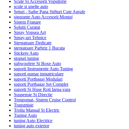
Scule Si Accesorii Vopsitorie
scule si unelte auto
Seturi - Saibe Pana Stifturi Cuie Agrafe
sigurante Auto Accesorii Montaj
Sistem Franare
Solutii Curatat
Spray Vopsea Art
Spray-uri Tehnice
Stergatoare Dedicate
stergatoare Parbriz 1 Bucata
Stickere Auto
stopuri tuning
subwoofere Si Boxe Auto
suporti Instrumente Auto Tuning
suporti numar inmatriculare
suporti Portbagaj Modulari
suporti Portbagaj Set Complet
suporti Si Huse Roti Iarna-vara
Suspensie Si Directie
Tempomat- Sistem Cruise Control
Transmisie
Troliu Manual Si Electric
Tuning Auto
tuning Auto Electrice
tuning auto exterior