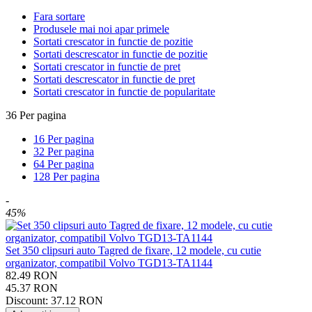
Fara sortare
Produsele mai noi apar primele
Sortati crescator in functie de pozitie
Sortati descrescator in functie de pozitie
Sortati crescator in functie de pret
Sortati descrescator in functie de pret
Sortati crescator in functie de popularitate
36 Per pagina
16 Per pagina
32 Per pagina
64 Per pagina
128 Per pagina
-
45%
Set 350 clipsuri auto Tagred de fixare, 12 modele, cu cutie
organizator, compatibil Volvo TGD13-TA1144
82.49
RON
45.37
RON
Discount:
37.12
RON