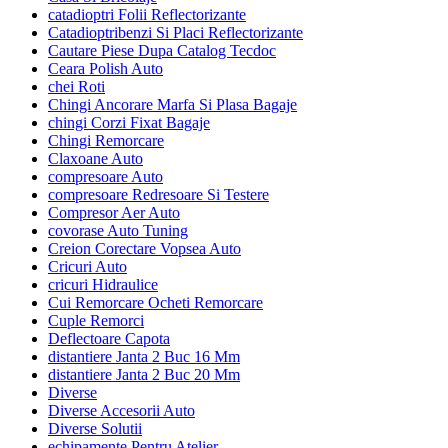
catadioptri Folii Reflectorizante
Catadioptribenzi Si Placi Reflectorizante
Cautare Piese Dupa Catalog Tecdoc
Ceara Polish Auto
chei Roti
Chingi Ancorare Marfa Si Plasa Bagaje
chingi Corzi Fixat Bagaje
Chingi Remorcare
Claxoane Auto
compresoare Auto
compresoare Redresoare Si Testere
Compresor Aer Auto
covorase Auto Tuning
Creion Corectare Vopsea Auto
Cricuri Auto
cricuri Hidraulice
Cui Remorcare Ocheti Remorcare
Cuple Remorci
Deflectoare Capota
distantiere Janta 2 Buc 16 Mm
distantiere Janta 2 Buc 20 Mm
Diverse
Diverse Accesorii Auto
Diverse Solutii
echipamente Pentru Atelier