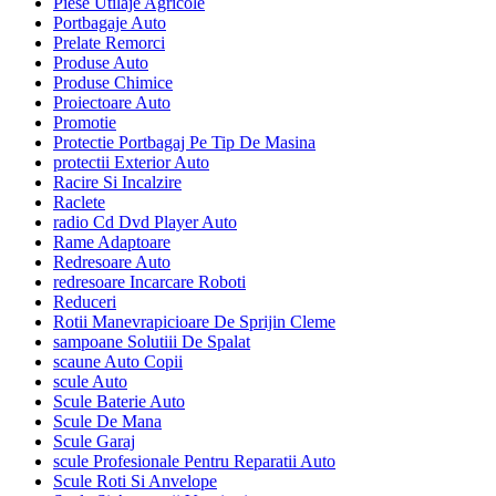
Piese Utilaje Agricole
Portbagaje Auto
Prelate Remorci
Produse Auto
Produse Chimice
Proiectoare Auto
Promotie
Protectie Portbagaj Pe Tip De Masina
protectii Exterior Auto
Racire Si Incalzire
Raclete
radio Cd Dvd Player Auto
Rame Adaptoare
Redresoare Auto
redresoare Incarcare Roboti
Reduceri
Rotii Manevrapicioare De Sprijin Cleme
sampoane Solutiii De Spalat
scaune Auto Copii
scule Auto
Scule Baterie Auto
Scule De Mana
Scule Garaj
scule Profesionale Pentru Reparatii Auto
Scule Roti Si Anvelope