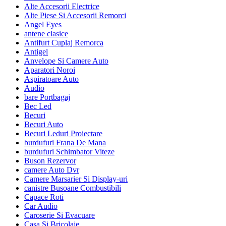
Alte Accesorii Electrice
Alte Piese Si Accesorii Remorci
Angel Eyes
antene clasice
Antifurt Cuplaj Remorca
Antigel
Anvelope Si Camere Auto
Aparatori Noroi
Aspiratoare Auto
Audio
bare Portbagaj
Bec Led
Becuri
Becuri Auto
Becuri Leduri Proiectare
burdufuri Frana De Mana
burdufuri Schimbator Viteze
Buson Rezervor
camere Auto Dvr
Camere Marsarier Si Display-uri
canistre Busoane Combustibili
Capace Roti
Car Audio
Caroserie Si Evacuare
Casa Si Bricolaje