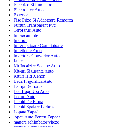
Electrice Si Iluminare
Electronice Auto
Exterior
Fise Prize Si Adaptoare Remorca
Furtun Transparent Pvc
Girofaruri Auto
Imbracaminte
Interior
Intrerupatoare Comutatoare
Intretinere Auto
Invertor - Convertor Auto
Jante
Kit Incalzire Scaune Auto
Kit-uri Siguranta Auto
Kituri Hid Xenon
Lada Frigorifica Auto
Lampi Remorca
Led Logo Usi Auto
Leduri Auto
Lichid De Frana
Lichid Spalare Parbriz
Lopata Zapada
lopeti Auto Pentru Zapada
manere schimbator viteze