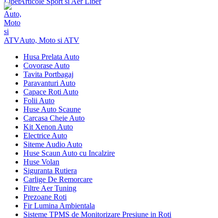
Articole Sport si Aer Liber
Auto, Moto si ATV
Husa Prelata Auto
Covorase Auto
Tavita Portbagaj
Paravanturi Auto
Capace Roti Auto
Folii Auto
Huse Auto Scaune
Carcasa Cheie Auto
Kit Xenon Auto
Electrice Auto
Siteme Audio Auto
Huse Scaun Auto cu Incalzire
Huse Volan
Siguranta Rutiera
Carlige De Remorcare
Filtre Aer Tuning
Prezoane Roti
Fir Lumina Ambientala
Sisteme TPMS de Monitorizare Presiune in Roti