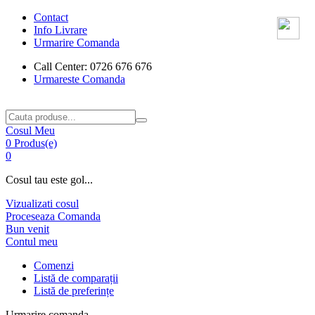
Contact
Info Livrare
Urmarire Comanda
Call Center: 0726 676 676
Urmareste Comanda
Cosul Meu
0 Produs(e)
0
Cosul tau este gol...
Vizualizati cosul
Proceseaza Comanda
Bun venit
Contul meu
Comenzi
Listă de comparații
Listă de preferințe
Urmarire comanda