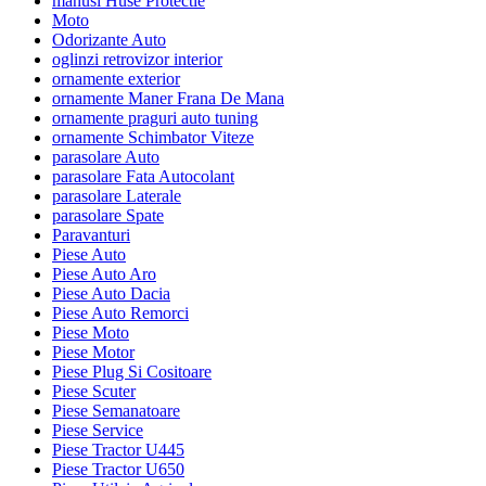
manusi Huse Protectie
Moto
Odorizante Auto
oglinzi retrovizor interior
ornamente exterior
ornamente Maner Frana De Mana
ornamente praguri auto tuning
ornamente Schimbator Viteze
parasolare Auto
parasolare Fata Autocolant
parasolare Laterale
parasolare Spate
Paravanturi
Piese Auto
Piese Auto Aro
Piese Auto Dacia
Piese Auto Remorci
Piese Moto
Piese Motor
Piese Plug Si Cositoare
Piese Scuter
Piese Semanatoare
Piese Service
Piese Tractor U445
Piese Tractor U650