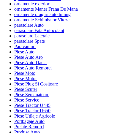
ornamente exterior
ornamente Maner Frana De Mana
ornamente praguri auto tuning
ornamente Schimbator Viteze
parasolare Auto
parasolare Fata Autocolant
parasolare Laterale
parasolare Spate
Paravanturi
Piese Auto
Piese Auto Aro
Piese Auto Dacia
Piese Auto Remorci
Piese Moto
Piese Motor
Piese Plug Si Cositoare
Piese Scuter
Piese Semanatoare
Piese Service
Piese Tractor U445
Piese Tractor U650
Piese Utilaje Agricole
Portbagaje Auto
Prelate Remorci
Produse Auto