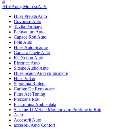
Auto, Moto si ATV
Husa Prelata Auto
Covorase Auto
Tavita Portbagaj
Paravanturi Auto
Capace Roti Auto
Folii Auto
Huse Auto Scaune
Carcasa Cheie Auto
Kit Xenon Auto
Electrice Auto
Siteme Audio Auto
Huse Scaun Auto cu Incalzire
Huse Volan
Siguranta Rutiera
Carlige De Remorcare
Filtre Aer Tuning
Prezoane Roti
Fir Lumina Ambientala
Sisteme TPMS de Monitorizare Presiune in Roti
Auto
Accesorii Auto
accesorii Auto Confort