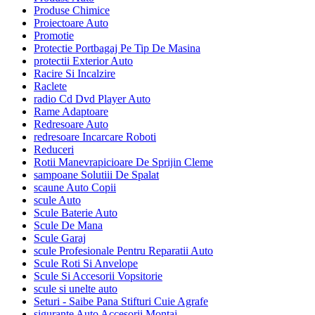
Produse Chimice
Proiectoare Auto
Promotie
Protectie Portbagaj Pe Tip De Masina
protectii Exterior Auto
Racire Si Incalzire
Raclete
radio Cd Dvd Player Auto
Rame Adaptoare
Redresoare Auto
redresoare Incarcare Roboti
Reduceri
Rotii Manevrapicioare De Sprijin Cleme
sampoane Solutiii De Spalat
scaune Auto Copii
scule Auto
Scule Baterie Auto
Scule De Mana
Scule Garaj
scule Profesionale Pentru Reparatii Auto
Scule Roti Si Anvelope
Scule Si Accesorii Vopsitorie
scule si unelte auto
Seturi - Saibe Pana Stifturi Cuie Agrafe
sigurante Auto Accesorii Montaj