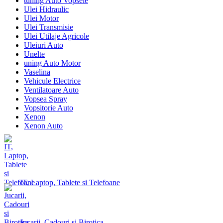
tuning Auto Vopsele
Ulei Hidraulic
Ulei Motor
Ulei Transmisie
Ulei Utilaje Agricole
Uleiuri Auto
Unelte
uning Auto Motor
Vaselina
Vehicule Electrice
Ventilatoare Auto
Vopsea Spray
Vopsitorie Auto
Xenon
Xenon Auto
IT, Laptop, Tablete si Telefoane
Jucarii, Cadouri si Birotica