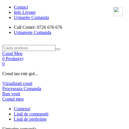
Contact
Info Livrare
Urmarire Comanda
Call Center: 0726 676 676
Urmareste Comanda
Cosul Meu
0 Produs(e)
0
Cosul tau este gol...
Vizualizati cosul
Proceseaza Comanda
Bun venit
Contul meu
Comenzi
Listă de comparații
Listă de preferințe
Urmarire comanda