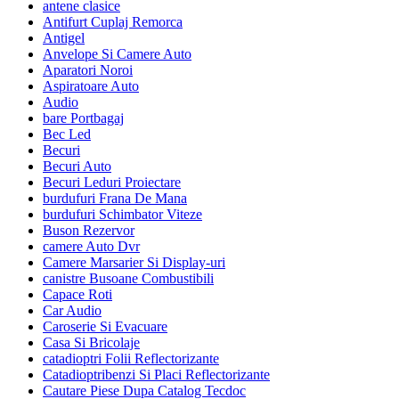
antene clasice
Antifurt Cuplaj Remorca
Antigel
Anvelope Si Camere Auto
Aparatori Noroi
Aspiratoare Auto
Audio
bare Portbagaj
Bec Led
Becuri
Becuri Auto
Becuri Leduri Proiectare
burdufuri Frana De Mana
burdufuri Schimbator Viteze
Buson Rezervor
camere Auto Dvr
Camere Marsarier Si Display-uri
canistre Busoane Combustibili
Capace Roti
Car Audio
Caroserie Si Evacuare
Casa Si Bricolaje
catadioptri Folii Reflectorizante
Catadioptribenzi Si Placi Reflectorizante
Cautare Piese Dupa Catalog Tecdoc