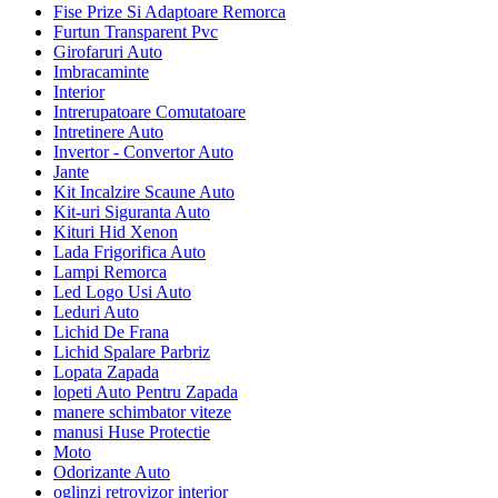
Fise Prize Si Adaptoare Remorca
Furtun Transparent Pvc
Girofaruri Auto
Imbracaminte
Interior
Intrerupatoare Comutatoare
Intretinere Auto
Invertor - Convertor Auto
Jante
Kit Incalzire Scaune Auto
Kit-uri Siguranta Auto
Kituri Hid Xenon
Lada Frigorifica Auto
Lampi Remorca
Led Logo Usi Auto
Leduri Auto
Lichid De Frana
Lichid Spalare Parbriz
Lopata Zapada
lopeti Auto Pentru Zapada
manere schimbator viteze
manusi Huse Protectie
Moto
Odorizante Auto
oglinzi retrovizor interior