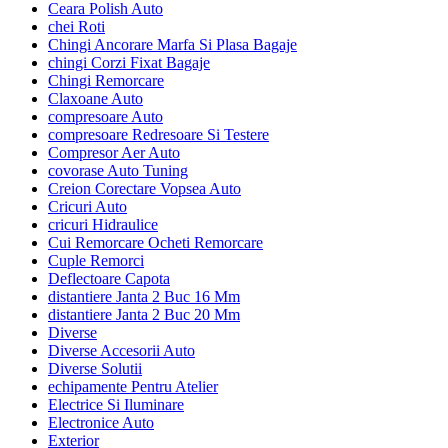
Ceara Polish Auto
chei Roti
Chingi Ancorare Marfa Si Plasa Bagaje
chingi Corzi Fixat Bagaje
Chingi Remorcare
Claxoane Auto
compresoare Auto
compresoare Redresoare Si Testere
Compresor Aer Auto
covorase Auto Tuning
Creion Corectare Vopsea Auto
Cricuri Auto
cricuri Hidraulice
Cui Remorcare Ocheti Remorcare
Cuple Remorci
Deflectoare Capota
distantiere Janta 2 Buc 16 Mm
distantiere Janta 2 Buc 20 Mm
Diverse
Diverse Accesorii Auto
Diverse Solutii
echipamente Pentru Atelier
Electrice Si Iluminare
Electronice Auto
Exterior