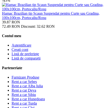
-45%
Hamac Brazilian tip Scaun Suspendat pentru Curte sau Gradina,
100x100cm, Portocaliu/Rosu
39.87
RON
72.49
RON
Discount:
32.62
RON
Contul meu
Autentificare
Creati cont
Listă de preferințe
Listă de comparații
Parteneriate
Furnizare Produse
Rent a car Sebes
Rent a car Alba Iulia
Rent a car Deva
Rent a car Sibiu
Rent a car Hunedoara
Rent a car Turda
Rent a car Cluj