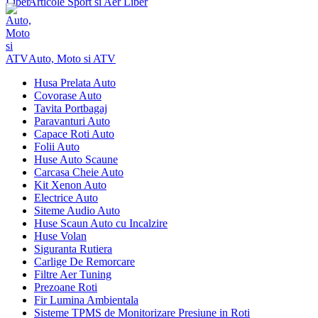
Articole Sport si Aer Liber
Auto, Moto si ATV
Husa Prelata Auto
Covorase Auto
Tavita Portbagaj
Paravanturi Auto
Capace Roti Auto
Folii Auto
Huse Auto Scaune
Carcasa Cheie Auto
Kit Xenon Auto
Electrice Auto
Siteme Audio Auto
Huse Scaun Auto cu Incalzire
Huse Volan
Siguranta Rutiera
Carlige De Remorcare
Filtre Aer Tuning
Prezoane Roti
Fir Lumina Ambientala
Sisteme TPMS de Monitorizare Presiune in Roti