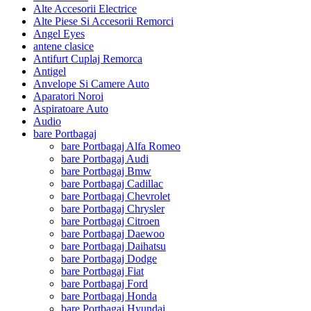
Alte Accesorii Electrice
Alte Piese Si Accesorii Remorci
Angel Eyes
antene clasice
Antifurt Cuplaj Remorca
Antigel
Anvelope Si Camere Auto
Aparatori Noroi
Aspiratoare Auto
Audio
bare Portbagaj
bare Portbagaj Alfa Romeo
bare Portbagaj Audi
bare Portbagaj Bmw
bare Portbagaj Cadillac
bare Portbagaj Chevrolet
bare Portbagaj Chrysler
bare Portbagaj Citroen
bare Portbagaj Daewoo
bare Portbagaj Daihatsu
bare Portbagaj Dodge
bare Portbagaj Fiat
bare Portbagaj Ford
bare Portbagaj Honda
bare Portbagaj Hyundai