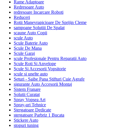
Rame Adaptoare
Redresoare Auto
redresoare Incarcare Roboti
Reduceri
Rotii Manevrapicioare De Sprijin Cleme
sampoane Solutiii De Spalat
scaune Auto Copii
scule Auto
Scule Baterie Auto
Scule De Mana
Scule Garaj
scule Profesionale Pentru Reparatii Auto
Scule Roti Si Anvelope
Scule Si Accesorii Vopsitorie
scule si unelte auto
Seturi - Saibe Pana Stifturi Cuie Agrafe
sigurante Auto Accesorii Montaj
Sistem Franare
Solutii Curatat
Spray Vopsea Art
Spray-uri Tehnice
Stergatoare Dedicate
stergatoare Parbriz 1 Bucata
Stickere Auto
stopuri tuning