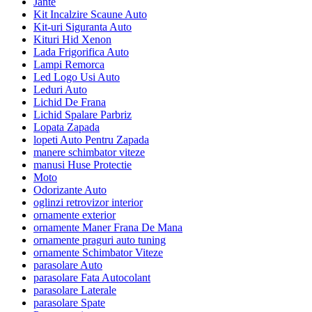
Jante
Kit Incalzire Scaune Auto
Kit-uri Siguranta Auto
Kituri Hid Xenon
Lada Frigorifica Auto
Lampi Remorca
Led Logo Usi Auto
Leduri Auto
Lichid De Frana
Lichid Spalare Parbriz
Lopata Zapada
lopeti Auto Pentru Zapada
manere schimbator viteze
manusi Huse Protectie
Moto
Odorizante Auto
oglinzi retrovizor interior
ornamente exterior
ornamente Maner Frana De Mana
ornamente praguri auto tuning
ornamente Schimbator Viteze
parasolare Auto
parasolare Fata Autocolant
parasolare Laterale
parasolare Spate