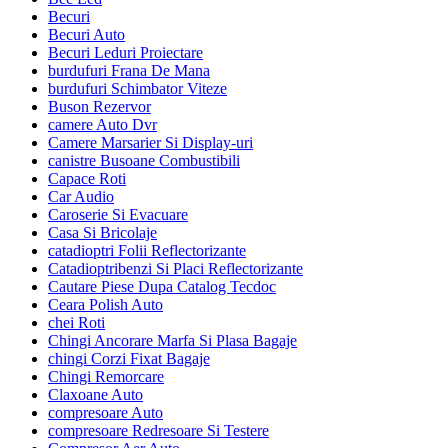
Becuri
Becuri Auto
Becuri Leduri Proiectare
burdufuri Frana De Mana
burdufuri Schimbator Viteze
Buson Rezervor
camere Auto Dvr
Camere Marsarier Si Display-uri
canistre Busoane Combustibili
Capace Roti
Car Audio
Caroserie Si Evacuare
Casa Si Bricolaje
catadioptri Folii Reflectorizante
Catadioptribenzi Si Placi Reflectorizante
Cautare Piese Dupa Catalog Tecdoc
Ceara Polish Auto
chei Roti
Chingi Ancorare Marfa Si Plasa Bagaje
chingi Corzi Fixat Bagaje
Chingi Remorcare
Claxoane Auto
compresoare Auto
compresoare Redresoare Si Testere