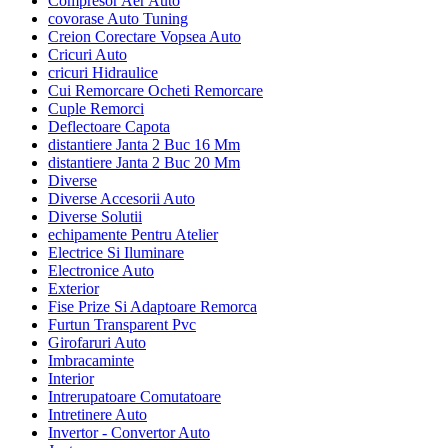
Compresor Aer Auto
covorase Auto Tuning
Creion Corectare Vopsea Auto
Cricuri Auto
cricuri Hidraulice
Cui Remorcare Ocheti Remorcare
Cuple Remorci
Deflectoare Capota
distantiere Janta 2 Buc 16 Mm
distantiere Janta 2 Buc 20 Mm
Diverse
Diverse Accesorii Auto
Diverse Solutii
echipamente Pentru Atelier
Electrice Si Iluminare
Electronice Auto
Exterior
Fise Prize Si Adaptoare Remorca
Furtun Transparent Pvc
Girofaruri Auto
Imbracaminte
Interior
Intrerupatoare Comutatoare
Intretinere Auto
Invertor - Convertor Auto