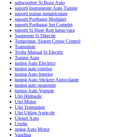
subwoofere Si Boxe Auto
suporti Instrumente Auto Tuning
suporti numar inmatriculare
suporti Portbagaj Modulari
suporti Portbagaj Set Complet
suporti Si Huse Roti Iarna-vara
Suspensie Si Directie
Tempomat- Sistem Cruise Control
Transmisie
Troliu Manual Si Electric
Tuning Auto
tuning Auto Electrice
tuning auto exterior
tuning Auto Interior
tuning Auto Stickere Autocolante
tuning auto suspensie
tuning Auto Vopsele
Ulei Hidraulic
Ulei Motor
Ulei Transmisie
Ulei Utilaje Agricole
Uleiuri Auto
Unelte
uning Auto Motor
Vaselina