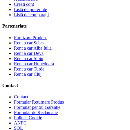
Creati cont
Listă de preferințe
Listă de comparații
Parteneriate
Furnizare Produse
Rent a car Sebes
Rent a car Alba Iulia
Rent a car Deva
Rent a car Sibiu
Rent a car Hunedoara
Rent a car Turda
Rent a car Cluj
Contact
Contact
Formular Returnare Produs
Formular pentru Garantie
Formular de Reclamatie
Politica Cookie
ANPC
SOL