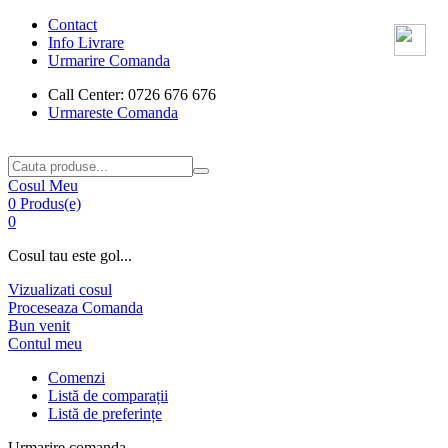
Contact
Info Livrare
Urmarire Comanda
Call Center: 0726 676 676
Urmareste Comanda
Cosul Meu
0 Produs(e)
0
Cosul tau este gol...
Vizualizati cosul
Proceseaza Comanda
Bun venit
Contul meu
Comenzi
Listă de comparații
Listă de preferințe
Urmarire comanda