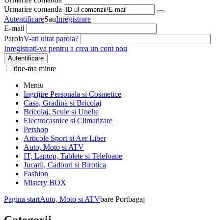
Urmarire comanda
Autentificare
Sau
Inregistrare
E-mail
Parola
V-ati uitat parola?
Inregistrati-va pentru a crea un cont nou
Autentificare
tine-ma minte
Meniu
Ingrijire Personala si Cosmetice
Casa, Gradina si Bricolaj
Bricolaj, Scule si Unelte
Electrocasnice si Climatizare
Petshop
Articole Sport si Aer Liber
Auto, Moto si ATV
IT, Laptop, Tablete si Telefoane
Jucarii, Cadouri si Birotica
Fashion
Mistery BOX
Pagina start
Auto, Moto si ATV
bare Portbagaj
Categorii