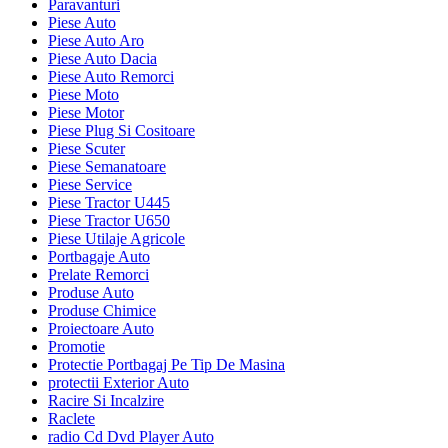
Paravanturi
Piese Auto
Piese Auto Aro
Piese Auto Dacia
Piese Auto Remorci
Piese Moto
Piese Motor
Piese Plug Si Cositoare
Piese Scuter
Piese Semanatoare
Piese Service
Piese Tractor U445
Piese Tractor U650
Piese Utilaje Agricole
Portbagaje Auto
Prelate Remorci
Produse Auto
Produse Chimice
Proiectoare Auto
Promotie
Protectie Portbagaj Pe Tip De Masina
protectii Exterior Auto
Racire Si Incalzire
Raclete
radio Cd Dvd Player Auto