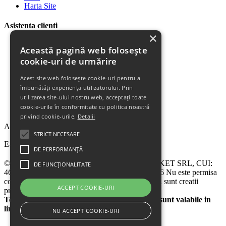
Harta Site
Asistenta clienti
×
Plata Produselor
Această pagină web folosește
Livrarea Produselor
cookie-uri de urmărire
Politica de Retur
Descarca Factura
Acest site web folosește cookie-uri pentru a
Descarca Garantia
îmbunătăți experiența utilizatorului. Prin
Urmareste Comanda
utilizarea site-ului nostru web, acceptați toate
Termeni Garantie
cookie-urile în conformitate cu politica noastră
Termeni si Conditii
privind cookie-urile.
Detalii
Abonare la newsletter
STRICT NECESARE
E-mail
DE PERFORMANȚĂ
© 2024 - 2026 eChilipir.ro - SIRIUS TOP MARKET SRL, CUI:
DE FUNCȚIONALITATE
46952581, Reg. Com.: Call Center: 0726 676 676 Nu este permisa
copierea sitului eChilipir.ro - Unele poze si softuri sunt creatii
ACCEPT COOKIE-URI
proprii.
Toate preturile sunt exprimate in lei. Ofertele sunt valabile in
limita stocului disponibil
NU ACCEPT COOKIE-URI