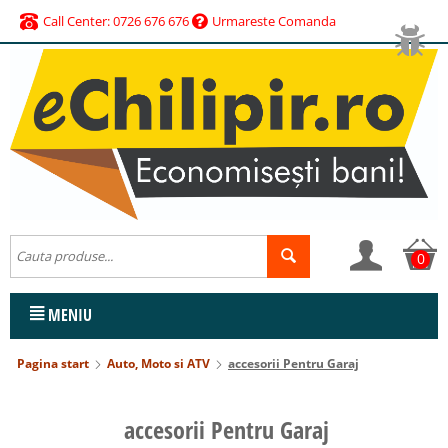
Call Center: 0726 676 676
Urmareste Comanda
0
MENIU
Pagina start
Auto, Moto si ATV
accesorii Pentru Garaj
accesorii Pentru Garaj