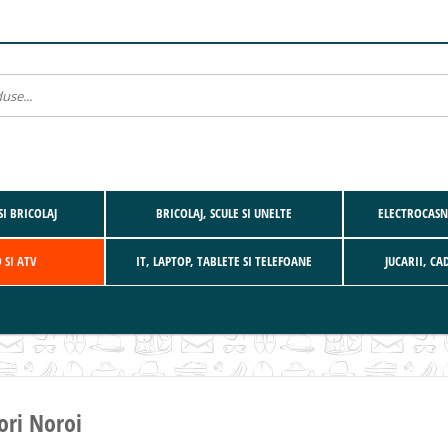
SI BRICOLAJ
BRICOLAJ, SCULE SI UNELTE
ELECTROCASNI
 SI ATV
IT, LAPTOP, TABLETE SI TELEFOANE
JUCARII, CA
ori Noroi