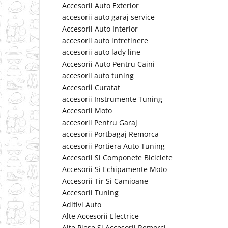
Accesorii Auto Exterior
accesorii auto garaj service
Accesorii Auto Interior
accesorii auto intretinere
accesorii auto lady line
Accesorii Auto Pentru Caini
accesorii auto tuning
Accesorii Curatat
accesorii Instrumente Tuning
Accesorii Moto
accesorii Pentru Garaj
accesorii Portbagaj Remorca
accesorii Portiera Auto Tuning
Accesorii Si Componete Biciclete
Accesorii Si Echipamente Moto
Accesorii Tir Si Camioane
Accesorii Tuning
Aditivi Auto
Alte Accesorii Electrice
Alte Piese Si Accesorii Remorci