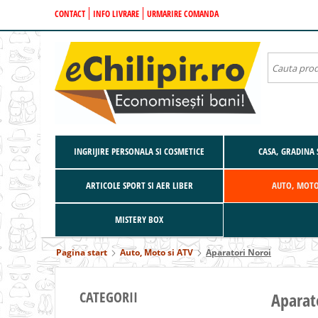
CONTACT
INFO LIVRARE
URMARIRE COMANDA
INGRIJIRE PERSONALA SI COSMETICE
CASA, GRADINA 
ARTICOLE SPORT SI AER LIBER
AUTO, MOTO
MISTERY BOX
Pagina start
Auto, Moto si ATV
Aparatori Noroi
CATEGORII
Aparat