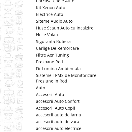
Carcasa Cheie Auto
Kit Xenon Auto
Electrice Auto
Siteme Audio Auto
Huse Scaun Auto cu Incalzire
Huse Volan
Siguranta Rutiera
Carlige De Remorcare
Filtre Aer Tuning
Prezoane Roti
Fir Lumina Ambientala
Sisteme TPMS de Monitorizare
Presiune in Roti
Auto
Accesorii Auto
accesorii Auto Confort
Accesorii Auto Copii
accesorii auto de iarna
accesorii auto de vara
accesorii auto electrice