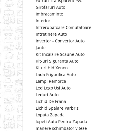
Furtun Transparent Pvc
Girofaruri Auto
Imbracaminte
Interior
Intrerupatoare Comutatoare
Intretinere Auto
Invertor - Convertor Auto
Jante
Kit Incalzire Scaune Auto
Kit-uri Siguranta Auto
Kituri Hid Xenon
Lada Frigorifica Auto
Lampi Remorca
Led Logo Usi Auto
Leduri Auto
Lichid De Frana
Lichid Spalare Parbriz
Lopata Zapada
lopeti Auto Pentru Zapada
manere schimbator viteze