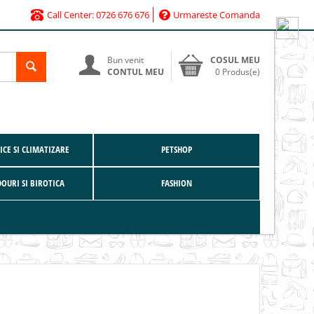
Call Center: 0726 676 676
Urmareste Comanda
Bun venit
COSUL MEU
CONTUL MEU
0 Produs(e)
CE SI CLIMATIZARE
PETSHOP
DOURI SI BIROTICA
FASHION