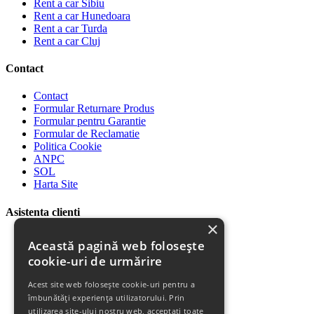
Rent a car Sibiu
Rent a car Hunedoara
Rent a car Turda
Rent a car Cluj
Contact
Contact
Formular Returnare Produs
Formular pentru Garantie
Formular de Reclamatie
Politica Cookie
ANPC
SOL
Harta Site
Asistenta clienti
×
Plata Produselor
Această pagină web folosește
Livrarea Produselor
cookie-uri de urmărire
Politica de Retur
Descarca Factura
Acest site web folosește cookie-uri pentru a
Descarca Garantia
îmbunătăți experiența utilizatorului. Prin
Urmareste Comanda
utilizarea site-ului nostru web, acceptați toate