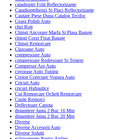
catadioptri Folii Reflectorizante
Catadioptribenzi Si Placi Reflectorizante
Cautare Piese Dupa Catalog Tecdoc
Ceara Polish Auto
chei Roti
Chingi Ancorare Marfa Si Plasa Bagaje
chingi Corzi Fixat Bagaje
Chingi Remorcare
Claxoane Auto
compresoare Auto
compresoare Redresoare Si Testere
Compresor Aer Auto
covorase Auto Tuning
Creion Corectare Vopsea Auto
Cricuri Auto
cricuri Hidraulice
Cui Remorcare Ocheti Remorcare
Cuple Remorci
Deflectoare Capota
distantiere Janta 2 Buc 16 Mm
distantiere Janta 2 Buc 20 Mm
Diverse
Diverse Accesorii Auto
Diverse Solutii
echipamente Pentru Atelier