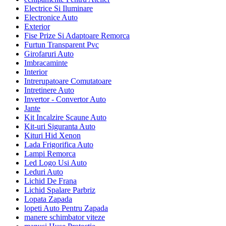
Electrice Si Iluminare
Electronice Auto
Exterior
Fise Prize Si Adaptoare Remorca
Furtun Transparent Pvc
Girofaruri Auto
Imbracaminte
Interior
Intrerupatoare Comutatoare
Intretinere Auto
Invertor - Convertor Auto
Jante
Kit Incalzire Scaune Auto
Kit-uri Siguranta Auto
Kituri Hid Xenon
Lada Frigorifica Auto
Lampi Remorca
Led Logo Usi Auto
Leduri Auto
Lichid De Frana
Lichid Spalare Parbriz
Lopata Zapada
lopeti Auto Pentru Zapada
manere schimbator viteze