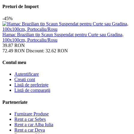
Preturi de Import
-45%
Hamac Brazilian tip Scaun Suspendat pentru Curte sau Gradina,
100x100cm, Portocaliu/Rosu
39.87
RON
72.49
RON
Discount:
32.62
RON
Contul meu
Autentificare
Creati cont
Listă de preferințe
Listă de comparații
Parteneriate
Furnizare Produse
Rent a car Sebes
Rent a car Alba Iulia
Rent a car Deva