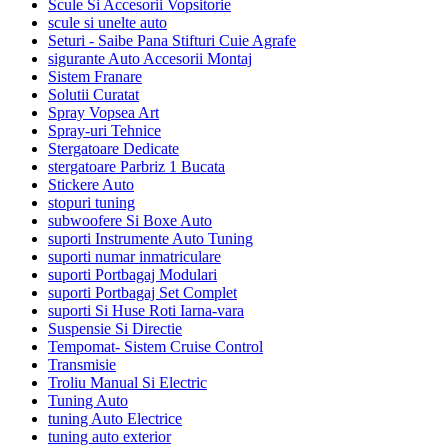
Scule Si Accesorii Vopsitorie
scule si unelte auto
Seturi - Saibe Pana Stifturi Cuie Agrafe
sigurante Auto Accesorii Montaj
Sistem Franare
Solutii Curatat
Spray Vopsea Art
Spray-uri Tehnice
Stergatoare Dedicate
stergatoare Parbriz 1 Bucata
Stickere Auto
stopuri tuning
subwoofere Si Boxe Auto
suporti Instrumente Auto Tuning
suporti numar inmatriculare
suporti Portbagaj Modulari
suporti Portbagaj Set Complet
suporti Si Huse Roti Iarna-vara
Suspensie Si Directie
Tempomat- Sistem Cruise Control
Transmisie
Troliu Manual Si Electric
Tuning Auto
tuning Auto Electrice
tuning auto exterior