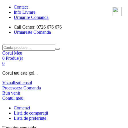
Contact
Info Livrare
Urmarire Comanda
Call Center: 0726 676 676
Urmareste Comanda
Cosul Meu
0 Produs(e)
0
Cosul tau este gol...
Vizualizati cosul
Proceseaza Comanda
Bun venit
Contul meu
Comenzi
Listă de comparații
Listă de preferințe
Urmarire comanda