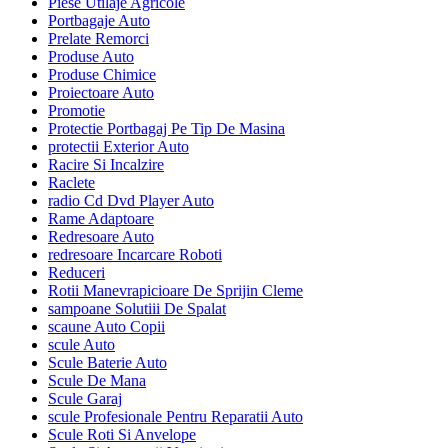
Piese Utilaje Agricole
Portbagaje Auto
Prelate Remorci
Produse Auto
Produse Chimice
Proiectoare Auto
Promotie
Protectie Portbagaj Pe Tip De Masina
protectii Exterior Auto
Racire Si Incalzire
Raclete
radio Cd Dvd Player Auto
Rame Adaptoare
Redresoare Auto
redresoare Incarcare Roboti
Reduceri
Rotii Manevrapicioare De Sprijin Cleme
sampoane Solutiii De Spalat
scaune Auto Copii
scule Auto
Scule Baterie Auto
Scule De Mana
Scule Garaj
scule Profesionale Pentru Reparatii Auto
Scule Roti Si Anvelope