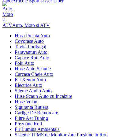
Articole Sport si Aer Liber
Auto, Moto si ATV
Husa Prelata Auto
Covorase Auto
Tavita Portbagaj
Paravanturi Auto
Capace Roti Auto
Folii Auto
Huse Auto Scaune
Carcasa Cheie Auto
Kit Xenon Auto
Electrice Auto
Siteme Audio Auto
Huse Scaun Auto cu Incalzire
Huse Volan
Siguranta Rutiera
Carlige De Remorcare
Filtre Aer Tuning
Prezoane Roti
Fir Lumina Ambientala
Sisteme TPMS de Monitorizare Presiune in Roti