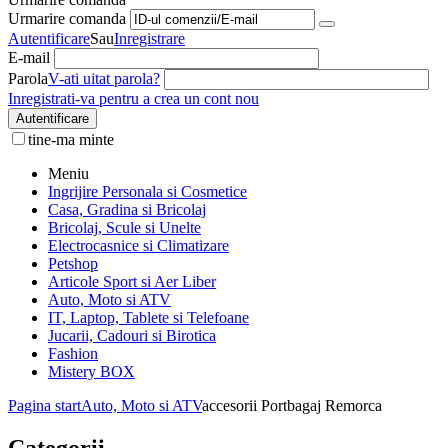
Urmarire comanda
Autentificare
Sau
Inregistrare
E-mail
Parola
V-ati uitat parola?
Inregistrati-va pentru a crea un cont nou
Autentificare
tine-ma minte
Meniu
Ingrijire Personala si Cosmetice
Casa, Gradina si Bricolaj
Bricolaj, Scule si Unelte
Electrocasnice si Climatizare
Petshop
Articole Sport si Aer Liber
Auto, Moto si ATV
IT, Laptop, Tablete si Telefoane
Jucarii, Cadouri si Birotica
Fashion
Mistery BOX
Pagina start
Auto, Moto si ATV
accesorii Portbagaj Remorca
Categorii