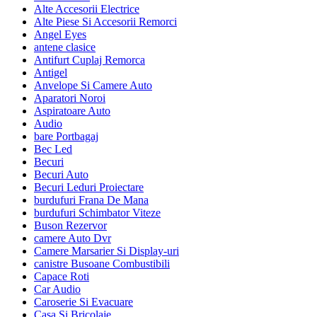
Alte Accesorii Electrice
Alte Piese Si Accesorii Remorci
Angel Eyes
antene clasice
Antifurt Cuplaj Remorca
Antigel
Anvelope Si Camere Auto
Aparatori Noroi
Aspiratoare Auto
Audio
bare Portbagaj
Bec Led
Becuri
Becuri Auto
Becuri Leduri Proiectare
burdufuri Frana De Mana
burdufuri Schimbator Viteze
Buson Rezervor
camere Auto Dvr
Camere Marsarier Si Display-uri
canistre Busoane Combustibili
Capace Roti
Car Audio
Caroserie Si Evacuare
Casa Si Bricolaje