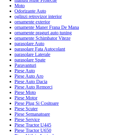
manusi Huse Protectie
Moto
Odorizante Auto
oglinzi retrovizor interior
ornamente exterior
ornamente Maner Frana De Mana
ornamente praguri auto tuning
ornamente Schimbator Viteze
parasolare Auto
parasolare Fata Autocolant
parasolare Laterale
parasolare Spate
Paravanturi
Piese Auto
Piese Auto Aro
Piese Auto Dacia
Piese Auto Remorci
Piese Moto
Piese Motor
Piese Plug Si Cositoare
Piese Scuter
Piese Semanatoare
Piese Service
Piese Tractor U445
Piese Tractor U650