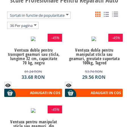
Sortati in functie de popularitate
36 Per pagina
-
45%
-
45%
Ventuza dubla pentru
Ventuza dubla pentru
transport geamuri sau sticla,
manipulat sticla sau
lungime 32 cm, capacitate
geamuri, greutate suportata
70 kg, negru
100kg, Tagred
61.24
RON
53.74
RON
33.68
RON
29.56
RON
ADAUGATI IN COS
ADAUGATI IN COS
-
45%
Ventuza pentru manipulat
sticla sau geamuri, din