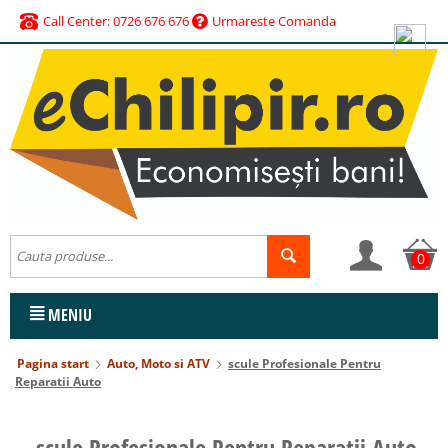
Call Center: 0726 676 676
Urmareste Comanda
0
MENIU
Pagina start
Auto, Moto si ATV
scule Profesionale Pentru
Reparatii Auto
scule Profesionale Pentru Reparatii Auto