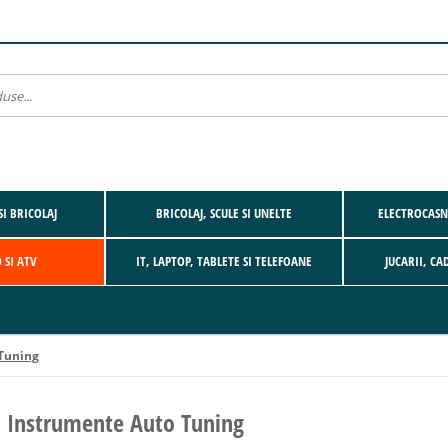
SI BRICOLAJ
BRICOLAJ, SCULE SI UNELTE
ELECTROCASNI
 SI ATV
IT, LAPTOP, TABLETE SI TELEFOANE
JUCARII, CA
 Tuning
i Instrumente Auto Tuning