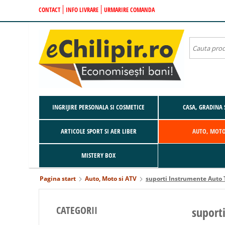
CONTACT
INFO LIVRARE
URMARIRE COMANDA
INGRIJIRE PERSONALA SI COSMETICE
CASA, GRADINA 
ARTICOLE SPORT SI AER LIBER
AUTO, MOTO
MISTERY BOX
Pagina start
Auto, Moto si ATV
suporti Instrumente Auto
CATEGORII
suport