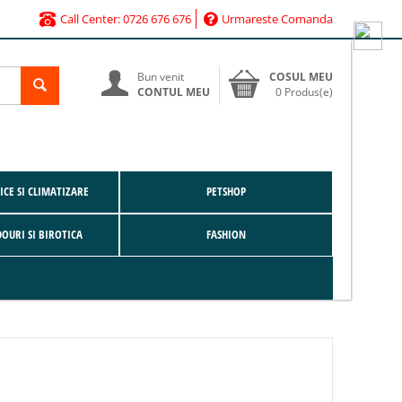
Call Center: 0726 676 676
Urmareste Comanda
Bun venit
COSUL MEU
CONTUL MEU
0 Produs(e)
CE SI CLIMATIZARE
PETSHOP
DOURI SI BIROTICA
FASHION