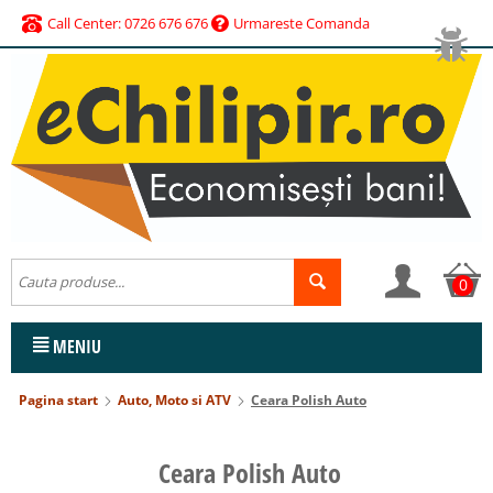
Call Center: 0726 676 676
Urmareste Comanda
0
MENIU
Pagina start
Auto, Moto si ATV
Ceara Polish Auto
Ceara Polish Auto