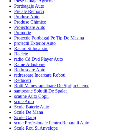
Piese Utilaje Agricole
Portbagaje Auto
Prelate Remorci
Produse Auto
Produse Chimice
Proiectoare Auto
Promotie
Protectie Portbagaj Pe Tip De Masina
protectii Exterior Auto
Racire Si Incalzire
Raclete
radio Cd Dvd Player Auto
Rame Adaptoare
Redresoare Auto
redresoare Incarcare Roboti
Reduceri
Rotii Manevrapicioare De Sprijin Cleme
sampoane Solutiii De Spalat
scaune Auto Copii
scule Auto
Scule Baterie Auto
Scule De Mana
Scule Garaj
scule Profesionale Pentru Reparatii Auto
Scule Roti Si Anvelope