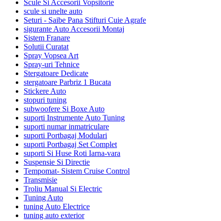
Scule Si Accesorii Vopsitorie
scule si unelte auto
Seturi - Saibe Pana Stifturi Cuie Agrafe
sigurante Auto Accesorii Montaj
Sistem Franare
Solutii Curatat
Spray Vopsea Art
Spray-uri Tehnice
Stergatoare Dedicate
stergatoare Parbriz 1 Bucata
Stickere Auto
stopuri tuning
subwoofere Si Boxe Auto
suporti Instrumente Auto Tuning
suporti numar inmatriculare
suporti Portbagaj Modulari
suporti Portbagaj Set Complet
suporti Si Huse Roti Iarna-vara
Suspensie Si Directie
Tempomat- Sistem Cruise Control
Transmisie
Troliu Manual Si Electric
Tuning Auto
tuning Auto Electrice
tuning auto exterior