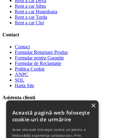
Rent a car Deva
Rent a car Sibiu
Rent a car Hunedoara
Rent a car Turda
Rent a car Cluj
Contact
Contact
Formular Returnare Produs
Formular pentru Garantie
Formular de Reclamatie
Politica Cookie
ANPC
SOL
Harta Site
Asistenta clienti
×
Plata Produselor
Această pagină web folosește
Livrarea Produselor
cookie-uri de urmărire
Politica de Retur
Descarca Factura
Acest site web folosește cookie-uri pentru a
Descarca Garantia
îmbunătăți experiența utilizatorului. Prin
Urmareste Comanda