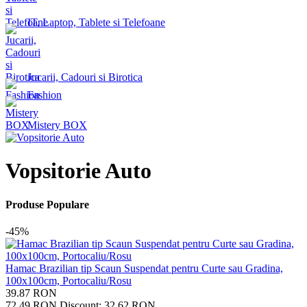
IT, Laptop, Tablete si Telefoane
Jucarii, Cadouri si Birotica
Fashion
Mistery BOX
Vopsitorie Auto
Produse Populare
-45%
Hamac Brazilian tip Scaun Suspendat pentru Curte sau Gradina,
100x100cm, Portocaliu/Rosu
39.87
RON
72.49
RON
Discount:
32.62
RON