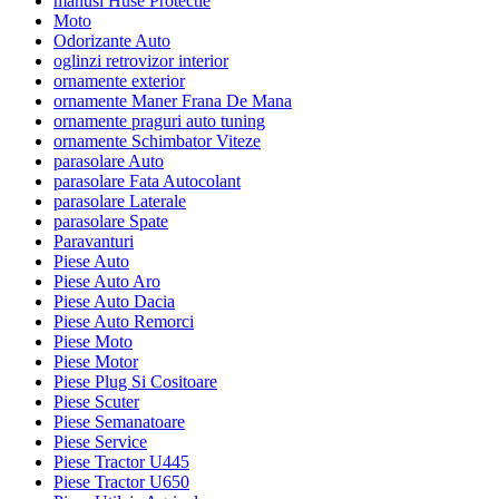
manusi Huse Protectie
Moto
Odorizante Auto
oglinzi retrovizor interior
ornamente exterior
ornamente Maner Frana De Mana
ornamente praguri auto tuning
ornamente Schimbator Viteze
parasolare Auto
parasolare Fata Autocolant
parasolare Laterale
parasolare Spate
Paravanturi
Piese Auto
Piese Auto Aro
Piese Auto Dacia
Piese Auto Remorci
Piese Moto
Piese Motor
Piese Plug Si Cositoare
Piese Scuter
Piese Semanatoare
Piese Service
Piese Tractor U445
Piese Tractor U650