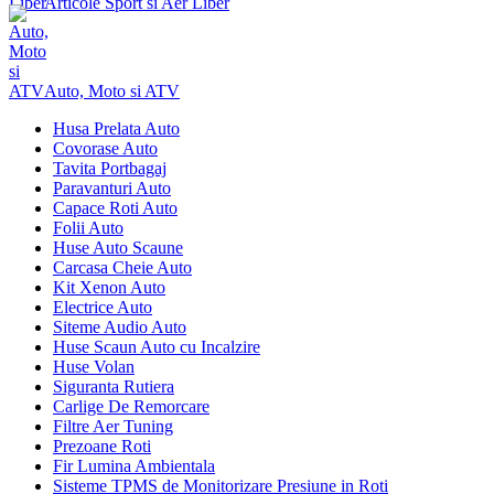
Articole Sport si Aer Liber
Auto, Moto si ATV
Husa Prelata Auto
Covorase Auto
Tavita Portbagaj
Paravanturi Auto
Capace Roti Auto
Folii Auto
Huse Auto Scaune
Carcasa Cheie Auto
Kit Xenon Auto
Electrice Auto
Siteme Audio Auto
Huse Scaun Auto cu Incalzire
Huse Volan
Siguranta Rutiera
Carlige De Remorcare
Filtre Aer Tuning
Prezoane Roti
Fir Lumina Ambientala
Sisteme TPMS de Monitorizare Presiune in Roti