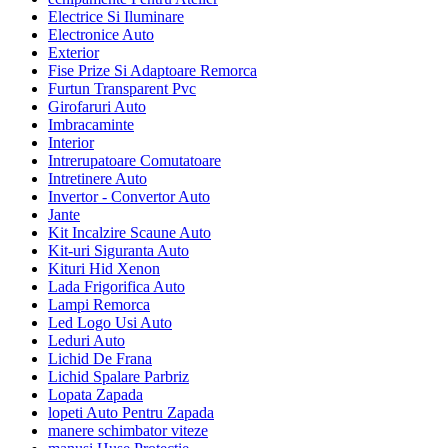
Electrice Si Iluminare
Electronice Auto
Exterior
Fise Prize Si Adaptoare Remorca
Furtun Transparent Pvc
Girofaruri Auto
Imbracaminte
Interior
Intrerupatoare Comutatoare
Intretinere Auto
Invertor - Convertor Auto
Jante
Kit Incalzire Scaune Auto
Kit-uri Siguranta Auto
Kituri Hid Xenon
Lada Frigorifica Auto
Lampi Remorca
Led Logo Usi Auto
Leduri Auto
Lichid De Frana
Lichid Spalare Parbriz
Lopata Zapada
lopeti Auto Pentru Zapada
manere schimbator viteze