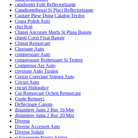
catadioptri Folii Reflectorizante
Catadioptribenzi Si Placi Reflectorizante
Cautare Piese Dupa Catalog Tecdoc
Ceara Polish Auto
chei Roti
Chingi Ancorare Marfa Si Plasa Bagaje
chingi Corzi Fixat Bagaje
Chingi Remorcare
Claxoane Auto
compresoare Auto
compresoare Redresoare Si Testere
Compresor Aer Auto
covorase Auto Tuning
Creion Corectare Vopsea Auto
Cricuri Auto
cricuri Hidraulice
Cui Remorcare Ocheti Remorcare
Cuple Remorci
Deflectoare Capota
distantiere Janta 2 Buc 16 Mm
distantiere Janta 2 Buc 20 Mm
Diverse
Diverse Accesorii Auto
Diverse Solutii
echipamente Pentru Atelier