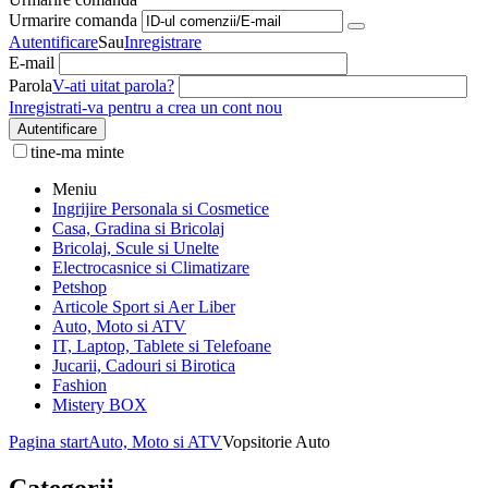
Urmarire comanda
Autentificare
Sau
Inregistrare
E-mail
Parola
V-ati uitat parola?
Inregistrati-va pentru a crea un cont nou
Autentificare
tine-ma minte
Meniu
Ingrijire Personala si Cosmetice
Casa, Gradina si Bricolaj
Bricolaj, Scule si Unelte
Electrocasnice si Climatizare
Petshop
Articole Sport si Aer Liber
Auto, Moto si ATV
IT, Laptop, Tablete si Telefoane
Jucarii, Cadouri si Birotica
Fashion
Mistery BOX
Pagina start
Auto, Moto si ATV
Vopsitorie Auto
Categorii