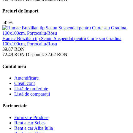
Preturi de Import
-45%
Hamac Brazilian tip Scaun Suspendat pentru Curte sau Gradina,
100x100cm, Portocaliu/Rosu
39.87
RON
72.49
RON
Discount:
32.62
RON
Contul meu
Autentificare
Creati cont
Listă de preferințe
Listă de comparații
Parteneriate
Furnizare Produse
Rent a car Sebes
Rent a car Alba Iulia