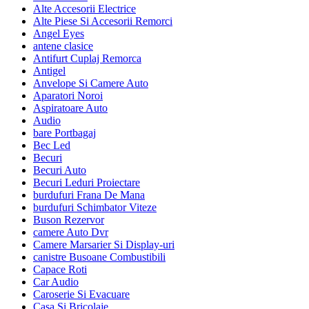
Alte Accesorii Electrice
Alte Piese Si Accesorii Remorci
Angel Eyes
antene clasice
Antifurt Cuplaj Remorca
Antigel
Anvelope Si Camere Auto
Aparatori Noroi
Aspiratoare Auto
Audio
bare Portbagaj
Bec Led
Becuri
Becuri Auto
Becuri Leduri Proiectare
burdufuri Frana De Mana
burdufuri Schimbator Viteze
Buson Rezervor
camere Auto Dvr
Camere Marsarier Si Display-uri
canistre Busoane Combustibili
Capace Roti
Car Audio
Caroserie Si Evacuare
Casa Si Bricolaje