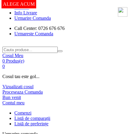
ALEGE ACUM
ALEGE ACUM
ALEGE ACUM
ALEGE ACUM
Contact
Info Livrare
Urmarire Comanda
Call Center: 0726 676 676
Urmareste Comanda
Cosul Meu
0 Produs(e)
0
Cosul tau este gol...
Vizualizati cosul
Proceseaza Comanda
Bun venit
Contul meu
Comenzi
Listă de comparații
Listă de preferințe
Urmarire comanda