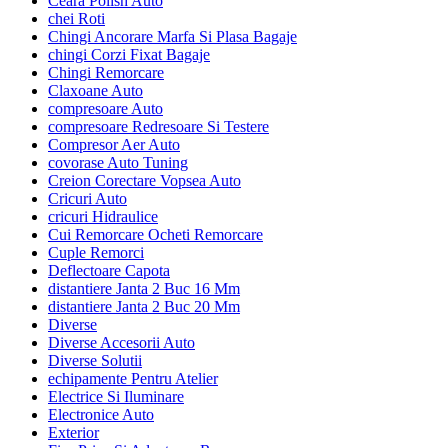
Ceara Polish Auto
chei Roti
Chingi Ancorare Marfa Si Plasa Bagaje
chingi Corzi Fixat Bagaje
Chingi Remorcare
Claxoane Auto
compresoare Auto
compresoare Redresoare Si Testere
Compresor Aer Auto
covorase Auto Tuning
Creion Corectare Vopsea Auto
Cricuri Auto
cricuri Hidraulice
Cui Remorcare Ocheti Remorcare
Cuple Remorci
Deflectoare Capota
distantiere Janta 2 Buc 16 Mm
distantiere Janta 2 Buc 20 Mm
Diverse
Diverse Accesorii Auto
Diverse Solutii
echipamente Pentru Atelier
Electrice Si Iluminare
Electronice Auto
Exterior