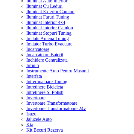
Iluminat Auto Interior
Iluminat Cu Leduri
Iluminat Exterior Camion
Iluminat Faruri Tuning
Iluminat Interior 4x4
Iluminat Interior Camion
Iluminat Stopuri Tuning
Imitatii Antena Tuning
Imitator Turbo Evacuare
Incarcatoare
Incarcatoare Baterii
Inchidere Centralizata
Infiniti
Instrumente Auto Pentru Masurat
Interfata
Intrerupatoare Tuning
Intretinere Bicicleta
Intretinere Si Polish
Invertoare
Invertoare Transformatoare
Invertoare Transformatoare 24v
Isuzu
Jaluzele Auto
Kia
Kit Becuri Rezerva