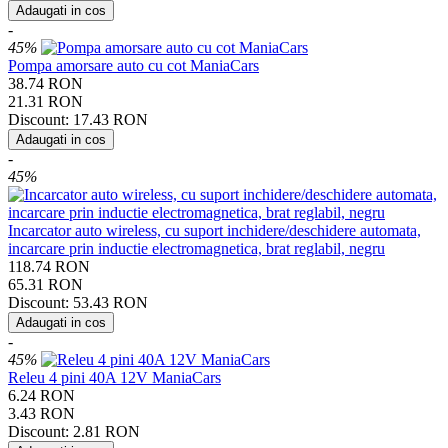
Adaugati in cos
-
45%
Pompa amorsare auto cu cot ManiaCars
38.74
RON
21.31
RON
Discount:
17.43
RON
Adaugati in cos
-
45%
Incarcator auto wireless, cu suport inchidere/deschidere automata,
incarcare prin inductie electromagnetica, brat reglabil, negru
118.74
RON
65.31
RON
Discount:
53.43
RON
Adaugati in cos
-
45%
Releu 4 pini 40A 12V ManiaCars
6.24
RON
3.43
RON
Discount:
2.81
RON