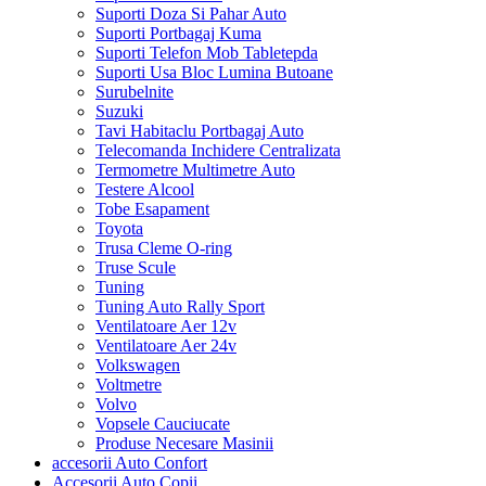
Suporti Doza Si Pahar Auto
Suporti Portbagaj Kuma
Suporti Telefon Mob Tabletepda
Suporti Usa Bloc Lumina Butoane
Surubelnite
Suzuki
Tavi Habitaclu Portbagaj Auto
Telecomanda Inchidere Centralizata
Termometre Multimetre Auto
Testere Alcool
Tobe Esapament
Toyota
Trusa Cleme O-ring
Truse Scule
Tuning
Tuning Auto Rally Sport
Ventilatoare Aer 12v
Ventilatoare Aer 24v
Volkswagen
Voltmetre
Volvo
Vopsele Cauciucate
Produse Necesare Masinii
accesorii Auto Confort
Accesorii Auto Copii