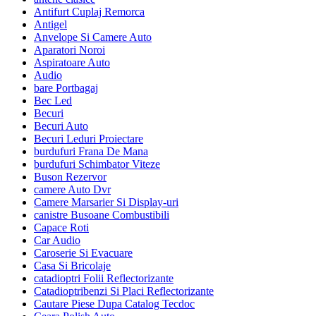
Antifurt Cuplaj Remorca
Antigel
Anvelope Si Camere Auto
Aparatori Noroi
Aspiratoare Auto
Audio
bare Portbagaj
Bec Led
Becuri
Becuri Auto
Becuri Leduri Proiectare
burdufuri Frana De Mana
burdufuri Schimbator Viteze
Buson Rezervor
camere Auto Dvr
Camere Marsarier Si Display-uri
canistre Busoane Combustibili
Capace Roti
Car Audio
Caroserie Si Evacuare
Casa Si Bricolaje
catadioptri Folii Reflectorizante
Catadioptribenzi Si Placi Reflectorizante
Cautare Piese Dupa Catalog Tecdoc