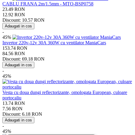
CABLU FRANA 2m/1.5mm - MTO-BSP0758
23.49
RON
12.92
RON
Discount:
10.57
RON
Adaugati in cos
-
45%
Invertor 220v-12v 30A 360W cu ventilator ManiaCars
153.74
RON
84.56
RON
Discount:
69.18
RON
Adaugati in cos
-
45%
Vesta cu doua dungi reflectorizante, omologata European, culoare
portocaliu
13.74
RON
7.56
RON
Discount:
6.18
RON
Adaugati in cos
-
45%