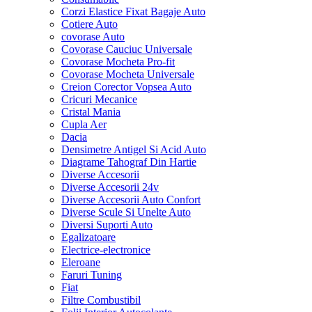
Corzi Elastice Fixat Bagaje Auto
Cotiere Auto
covorase Auto
Covorase Cauciuc Universale
Covorase Mocheta Pro-fit
Covorase Mocheta Universale
Creion Corector Vopsea Auto
Cricuri Mecanice
Cristal Mania
Cupla Aer
Dacia
Densimetre Antigel Si Acid Auto
Diagrame Tahograf Din Hartie
Diverse Accesorii
Diverse Accesorii 24v
Diverse Accesorii Auto Confort
Diverse Scule Si Unelte Auto
Diversi Suporti Auto
Egalizatoare
Electrice-electronice
Eleroane
Faruri Tuning
Fiat
Filtre Combustibil