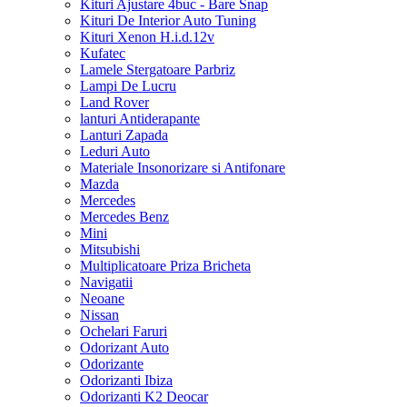
Kituri Ajustare 4buc - Bare Snap
Kituri De Interior Auto Tuning
Kituri Xenon H.i.d.12v
Kufatec
Lamele Stergatoare Parbriz
Lampi De Lucru
Land Rover
lanturi Antiderapante
Lanturi Zapada
Leduri Auto
Materiale Insonorizare si Antifonare
Mazda
Mercedes
Mercedes Benz
Mini
Mitsubishi
Multiplicatoare Priza Bricheta
Navigatii
Neoane
Nissan
Ochelari Faruri
Odorizant Auto
Odorizante
Odorizanti Ibiza
Odorizanti K2 Deocar