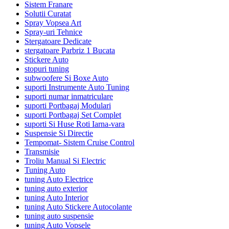
Sistem Franare
Solutii Curatat
Spray Vopsea Art
Spray-uri Tehnice
Stergatoare Dedicate
stergatoare Parbriz 1 Bucata
Stickere Auto
stopuri tuning
subwoofere Si Boxe Auto
suporti Instrumente Auto Tuning
suporti numar inmatriculare
suporti Portbagaj Modulari
suporti Portbagaj Set Complet
suporti Si Huse Roti Iarna-vara
Suspensie Si Directie
Tempomat- Sistem Cruise Control
Transmisie
Troliu Manual Si Electric
Tuning Auto
tuning Auto Electrice
tuning auto exterior
tuning Auto Interior
tuning Auto Stickere Autocolante
tuning auto suspensie
tuning Auto Vopsele