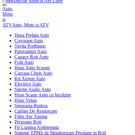
Articole Sport si Aer Liber
Auto, Moto si ATV
Husa Prelata Auto
Covorase Auto
Tavita Portbagaj
Paravanturi Auto
Capace Roti Auto
Folii Auto
Huse Auto Scaune
Carcasa Cheie Auto
Kit Xenon Auto
Electrice Auto
Siteme Audio Auto
Huse Scaun Auto cu Incalzire
Huse Volan
Siguranta Rutiera
Carlige De Remorcare
Filtre Aer Tuning
Prezoane Roti
Fir Lumina Ambientala
Sisteme TPMS de Monitorizare Presiune in Roti