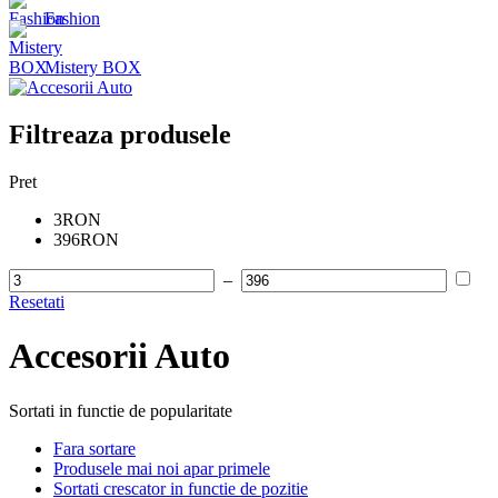
Fashion
Mistery BOX
Filtreaza produsele
Pret
3RON
396RON
–
Resetati
Accesorii Auto
Sortati in functie de popularitate
Fara sortare
Produsele mai noi apar primele
Sortati crescator in functie de pozitie