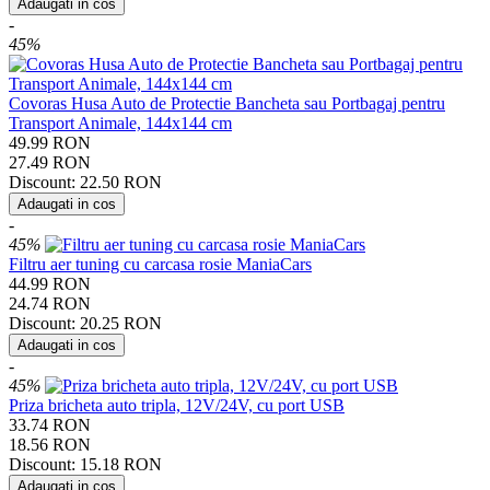
Adaugati in cos
-
45%
Covoras Husa Auto de Protectie Bancheta sau Portbagaj pentru
Transport Animale, 144x144 cm
49.99
RON
27.49
RON
Discount:
22.50
RON
Adaugati in cos
-
45%
Filtru aer tuning cu carcasa rosie ManiaCars
44.99
RON
24.74
RON
Discount:
20.25
RON
Adaugati in cos
-
45%
Priza bricheta auto tripla, 12V/24V, cu port USB
33.74
RON
18.56
RON
Discount:
15.18
RON
Adaugati in cos