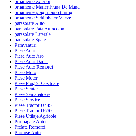
ornamente exterior
ornamente Maner Frana De Mana
ornamente praguri auto tuning
ornamente Schimbator Viteze
parasolare Auto
parasolare Fata Autocolant
parasolare Laterale
parasolare Spate
Paravanturi
Piese Auto
Piese Auto Aro
Piese Auto Dacia
Piese Auto Remorci
Piese Moto
Piese Motor
Piese Plug Si Cositoare
Piese Scuter
Piese Semanatoare
Piese Service
Piese Tractor U445
Piese Tractor U650
Piese Utilaje Agricole
Portbagaje Auto
Prelate Remorci
Produse Auto