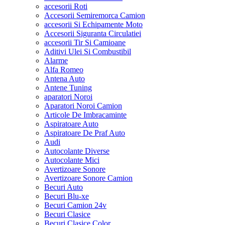
accesorii Roti
Accesorii Semiremorca Camion
accesorii Si Echipamente Moto
Accesorii Siguranta Circulatiei
accesorii Tir Si Camioane
Aditivi Ulei Si Combustibil
Alarme
Alfa Romeo
Antena Auto
Antene Tuning
aparatori Noroi
Aparatori Noroi Camion
Articole De Imbracaminte
Aspiratoare Auto
Aspiratoare De Praf Auto
Audi
Autocolante Diverse
Autocolante Mici
Avertizoare Sonore
Avertizoare Sonore Camion
Becuri Auto
Becuri Blu-xe
Becuri Camion 24v
Becuri Clasice
Becuri Clasice Color