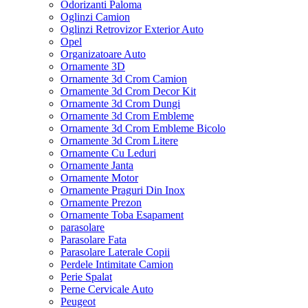
Odorizanti Paloma
Oglinzi Camion
Oglinzi Retrovizor Exterior Auto
Opel
Organizatoare Auto
Ornamente 3D
Ornamente 3d Crom Camion
Ornamente 3d Crom Decor Kit
Ornamente 3d Crom Dungi
Ornamente 3d Crom Embleme
Ornamente 3d Crom Embleme Bicolo
Ornamente 3d Crom Litere
Ornamente Cu Leduri
Ornamente Janta
Ornamente Motor
Ornamente Praguri Din Inox
Ornamente Prezon
Ornamente Toba Esapament
parasolare
Parasolare Fata
Parasolare Laterale Copii
Perdele Intimitate Camion
Perie Spalat
Perne Cervicale Auto
Peugeot