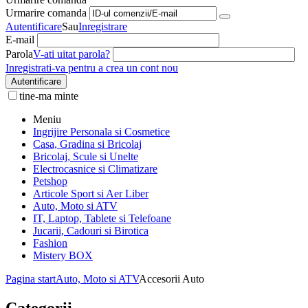
Urmarire comanda
Autentificare
Sau
Inregistrare
E-mail
Parola
V-ati uitat parola?
Inregistrati-va pentru a crea un cont nou
Autentificare
tine-ma minte
Meniu
Ingrijire Personala si Cosmetice
Casa, Gradina si Bricolaj
Bricolaj, Scule si Unelte
Electrocasnice si Climatizare
Petshop
Articole Sport si Aer Liber
Auto, Moto si ATV
IT, Laptop, Tablete si Telefoane
Jucarii, Cadouri si Birotica
Fashion
Mistery BOX
Pagina start
Auto, Moto si ATV
Accesorii Auto
Categorii