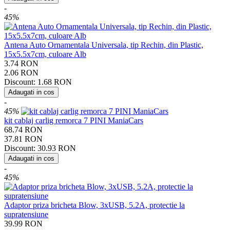
-
45%
Antena Auto Ornamentala Universala, tip Rechin, din Plastic,
15x5.5x7cm, culoare Alb
3.74
RON
2.06
RON
Discount:
1.68
RON
Adaugati in cos
-
45%
kit cablaj carlig remorca 7 PINI ManiaCars
68.74
RON
37.81
RON
Discount:
30.93
RON
Adaugati in cos
-
45%
Adaptor priza bricheta Blow, 3xUSB, 5.2A, protectie la
supratensiune
39.99
RON