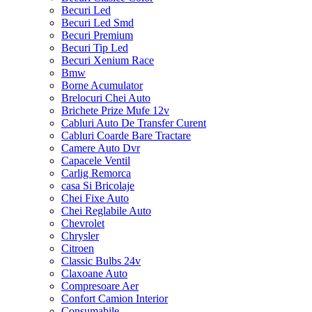
Becuri Led
Becuri Led Smd
Becuri Premium
Becuri Tip Led
Becuri Xenium Race
Bmw
Borne Acumulator
Brelocuri Chei Auto
Brichete Prize Mufe 12v
Cabluri Auto De Transfer Curent
Cabluri Coarde Bare Tractare
Camere Auto Dvr
Capacele Ventil
Carlig Remorca
casa Si Bricolaje
Chei Fixe Auto
Chei Reglabile Auto
Chevrolet
Chrysler
Citroen
Classic Bulbs 24v
Claxoane Auto
Compresoare Aer
Confort Camion Interior
Consumabile