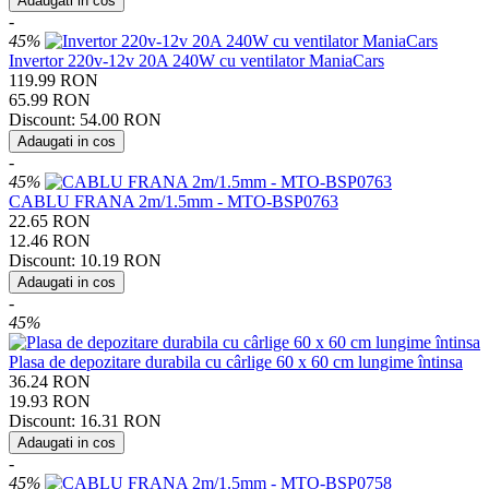
Adaugati in cos
-
45%
Invertor 220v-12v 20A 240W cu ventilator ManiaCars
119.99
RON
65.99
RON
Discount:
54.00
RON
Adaugati in cos
-
45%
CABLU FRANA 2m/1.5mm - MTO-BSP0763
22.65
RON
12.46
RON
Discount:
10.19
RON
Adaugati in cos
-
45%
Plasa de depozitare durabila cu cârlige 60 x 60 cm lungime întinsa
36.24
RON
19.93
RON
Discount:
16.31
RON
Adaugati in cos
-
45%