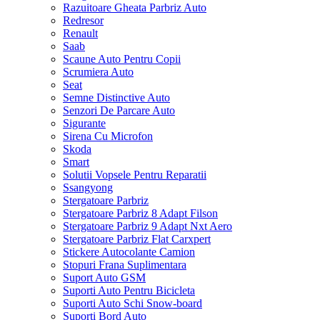
Razuitoare Gheata Parbriz Auto
Redresor
Renault
Saab
Scaune Auto Pentru Copii
Scrumiera Auto
Seat
Semne Distinctive Auto
Senzori De Parcare Auto
Sigurante
Sirena Cu Microfon
Skoda
Smart
Solutii Vopsele Pentru Reparatii
Ssangyong
Stergatoare Parbriz
Stergatoare Parbriz 8 Adapt Filson
Stergatoare Parbriz 9 Adapt Nxt Aero
Stergatoare Parbriz Flat Carxpert
Stickere Autocolante Camion
Stopuri Frana Suplimentara
Suport Auto GSM
Suporti Auto Pentru Bicicleta
Suporti Auto Schi Snow-board
Suporti Bord Auto