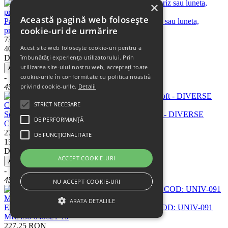
×
Această pagină web folosește
Parasolar auto universal retractabil, pentru parbriz sau luneta,
cookie-uri de urmărire
protectie UV, 150x65 cm, gri
73.74
RON
Acest site web folosește cookie-uri pentru a
40.56
RON
Discount:
33.18
RON
îmbunătăți experiența utilizatorului. Prin
utilizarea site-ului nostru web, acceptați toate
Adaugati in cos
cookie-urile în conformitate cu politica noastră
-
45%
privind cookie-urile.
Detalii
STRICT NECESARE
Set huse scaune fata+spate ART210FS super soft - DIVERSE
DE PERFORMANȚĂ
CULORI
277.49
RON
DE FUNCȚIONALITATE
152.62
RON
Discount:
124.87
RON
ACCEPT COOKIE-URI
Adaugati in cos
-
45%
NU ACCEPT COOKIE-URI
ARATA DETALIILE
Eleron portbagaj / haion universal negru lucios COD: UNIV-091
MRA36-040621-19
227.25
RON