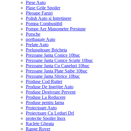
Piese Auto
Plase Grile Spoiler
Pleoape Faruri
Polish Auto si Intretinere
Pompa Combustibil
Pompe Aer Manometre Presiune
Porsche
portbagaje Auto
Prelate Auto
Prelungitoare Bricheta
Prezoane Janta Conice 10buc
Prezoane Janta Conice Scurte 10buc
Prezoane Janta Cu Caneluri 10buc
Prezoane Janta Plate Saibe 10buc
Prezoane Janta Sferice 10buc
Produse Cod Rutier
Produse De Ingrijire Auto
Produse Degivrare Prevent
Produse La Reducere
Produse pentru Iarna
Proiectoare Auto
Proiectoare Cu Leduri Drl
protectie Spoiler Inox
Raclete Gheata
Range Rover