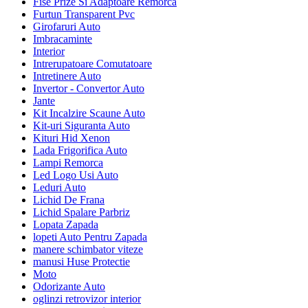
Fise Prize Si Adaptoare Remorca
Furtun Transparent Pvc
Girofaruri Auto
Imbracaminte
Interior
Intrerupatoare Comutatoare
Intretinere Auto
Invertor - Convertor Auto
Jante
Kit Incalzire Scaune Auto
Kit-uri Siguranta Auto
Kituri Hid Xenon
Lada Frigorifica Auto
Lampi Remorca
Led Logo Usi Auto
Leduri Auto
Lichid De Frana
Lichid Spalare Parbriz
Lopata Zapada
lopeti Auto Pentru Zapada
manere schimbator viteze
manusi Huse Protectie
Moto
Odorizante Auto
oglinzi retrovizor interior