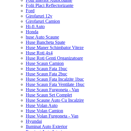
Folii Interior Autocolante
Folii Placi Reflectorizante
Ford
Girofaruri 12v
Girofaruri Camion
Hi-fi Auto
Honda
huse Auto Scaune
Huse Bancheta Spate
Huse Maner Schimbator Viteze
Huse Roti 4x4
Huse Roti Genti Organizatoare
Huse Scaun Camion
Huse Scaun Fata 1buc
Huse Scaun Fata 2buc
Huse Scaun Fata Incalzite 1buc
Huse Scaun Fata Ventilate 1buc
Huse Scaun Furgoneta - Van
Huse Scaun Set Complet
Huse Scaune Auto Cu Incalzire
Huse Volan Auto
Huse Volan Camion
Huse Volan Furgoneta - Van
Hyundai
Iluminat Auto Exterior