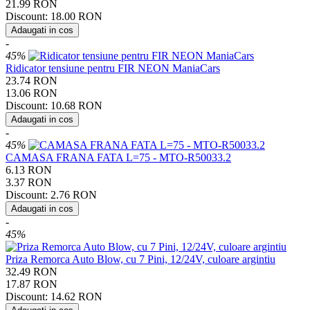
21.99
RON
Discount:
18.00
RON
Adaugati in cos
-
45%
Ridicator tensiune pentru FIR NEON ManiaCars
23.74
RON
13.06
RON
Discount:
10.68
RON
Adaugati in cos
-
45%
CAMASA FRANA FATA L=75 - MTO-R50033.2
6.13
RON
3.37
RON
Discount:
2.76
RON
Adaugati in cos
-
45%
Priza Remorca Auto Blow, cu 7 Pini, 12/24V, culoare argintiu
32.49
RON
17.87
RON
Discount:
14.62
RON