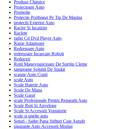
Produse Chimice
Proiectoare Auto
Promotie
Protectie Portbagaj Pe Tip De Masina
protectii Exterior Auto
Racire Si Incalzire
Raclete
radio Cd Dvd Player Auto
Rame Adaptoare
Redresoare Auto
redresoare Incarcare Roboti
Reduceri
Rotii Manevrapicioare De Sprijin Cleme
sampoane Solutiii De Spalat
scaune Auto Copii
scule Auto
Scule Baterie Auto
Scule De Mana
Scule Garaj
scule Profesionale Pentru Reparatii Auto
Scule Roti Si Anvelope
Scule Si Accesorii Vopsitorie
scule si unelte auto
Seturi - Saibe Pana Stifturi Cuie Agrafe
sigurante Auto Accesorii Montaj