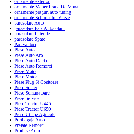
ornamente exterior
ornamente Maner Frana De Mana
ornamente praguri auto tuning
ornamente Schimbator Viteze
parasolare Auto
parasolare Fata Autocolant
parasolare Laterale
parasolare Spate
Paravanturi
Piese Auto
Piese Auto Aro
Piese Auto Dacia
Piese Auto Remorci
Piese Moto
Piese Motor
Piese Plug Si Cositoare
Piese Scuter
Piese Semanatoare
Piese Service
Piese Tractor U445
Piese Tractor U650
Piese Utilaje Agricole
Portbagaje Auto
Prelate Remorci
Produse Auto