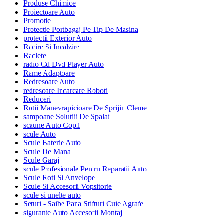
Produse Chimice
Proiectoare Auto
Promotie
Protectie Portbagaj Pe Tip De Masina
protectii Exterior Auto
Racire Si Incalzire
Raclete
radio Cd Dvd Player Auto
Rame Adaptoare
Redresoare Auto
redresoare Incarcare Roboti
Reduceri
Rotii Manevrapicioare De Sprijin Cleme
sampoane Solutiii De Spalat
scaune Auto Copii
scule Auto
Scule Baterie Auto
Scule De Mana
Scule Garaj
scule Profesionale Pentru Reparatii Auto
Scule Roti Si Anvelope
Scule Si Accesorii Vopsitorie
scule si unelte auto
Seturi - Saibe Pana Stifturi Cuie Agrafe
sigurante Auto Accesorii Montaj