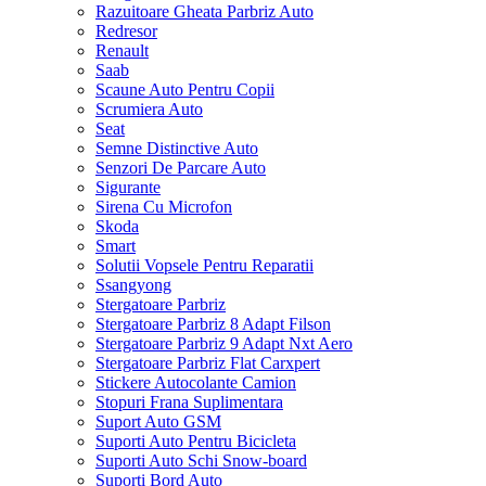
Razuitoare Gheata Parbriz Auto
Redresor
Renault
Saab
Scaune Auto Pentru Copii
Scrumiera Auto
Seat
Semne Distinctive Auto
Senzori De Parcare Auto
Sigurante
Sirena Cu Microfon
Skoda
Smart
Solutii Vopsele Pentru Reparatii
Ssangyong
Stergatoare Parbriz
Stergatoare Parbriz 8 Adapt Filson
Stergatoare Parbriz 9 Adapt Nxt Aero
Stergatoare Parbriz Flat Carxpert
Stickere Autocolante Camion
Stopuri Frana Suplimentara
Suport Auto GSM
Suporti Auto Pentru Bicicleta
Suporti Auto Schi Snow-board
Suporti Bord Auto