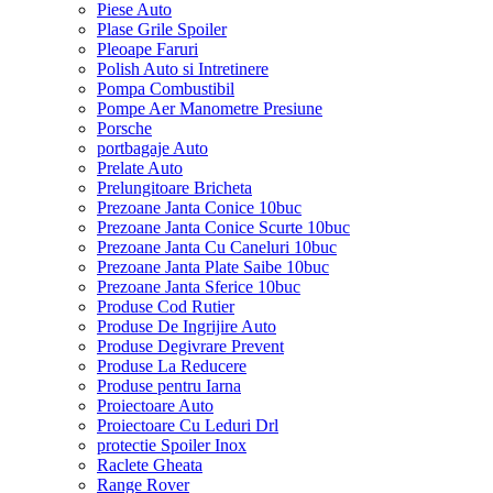
Piese Auto
Plase Grile Spoiler
Pleoape Faruri
Polish Auto si Intretinere
Pompa Combustibil
Pompe Aer Manometre Presiune
Porsche
portbagaje Auto
Prelate Auto
Prelungitoare Bricheta
Prezoane Janta Conice 10buc
Prezoane Janta Conice Scurte 10buc
Prezoane Janta Cu Caneluri 10buc
Prezoane Janta Plate Saibe 10buc
Prezoane Janta Sferice 10buc
Produse Cod Rutier
Produse De Ingrijire Auto
Produse Degivrare Prevent
Produse La Reducere
Produse pentru Iarna
Proiectoare Auto
Proiectoare Cu Leduri Drl
protectie Spoiler Inox
Raclete Gheata
Range Rover