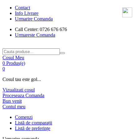
Contact
Info Livrare
Urmarire Comanda
Call Center: 0726 676 676
Urmareste Comanda
Cosul Meu
0 Produs(e)
0
Cosul tau este gol...
Vizualizati cosul
Proceseaza Comanda
Bun venit
Contul meu
Comenzi
Listă de comparații
Listă de preferințe
Urmarire comanda