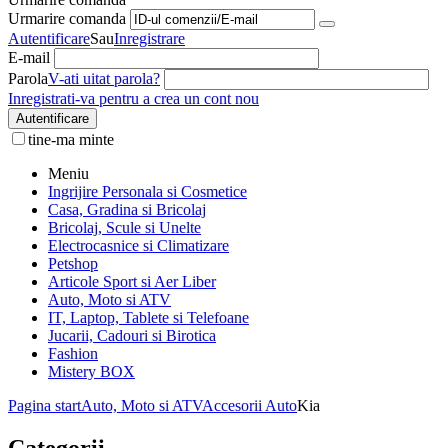
Urmarire comanda
Autentificare
Sau
Inregistrare
E-mail
Parola
V-ati uitat parola?
Inregistrati-va pentru a crea un cont nou
Autentificare
tine-ma minte
Meniu
Ingrijire Personala si Cosmetice
Casa, Gradina si Bricolaj
Bricolaj, Scule si Unelte
Electrocasnice si Climatizare
Petshop
Articole Sport si Aer Liber
Auto, Moto si ATV
IT, Laptop, Tablete si Telefoane
Jucarii, Cadouri si Birotica
Fashion
Mistery BOX
Pagina start
Auto, Moto si ATV
Accesorii Auto
Kia
Categorii