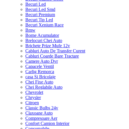
Becuri Led
Becuri Led Smd
Becuri Premium
Becuri Tip Led
Becuri Xenium Race
Bmw
Borne Acumulator
Brelocuri Chei Auto
Brichete Prize Mufe 12v
Cabluri Auto De Transfer Curent
Cabluri Coarde Bare Tractare
Camere Auto Dvr
Capacele Ventil
Carlig Remorca
casa Si Bricolaje
Chei Fixe Auto
Chei Reglabile Auto
Chevrolet
Chrysler
Citroen
Classic Bulbs 24v
Claxoane Auto
Compresoare Aer
Confort Camion Interior
Consumabile