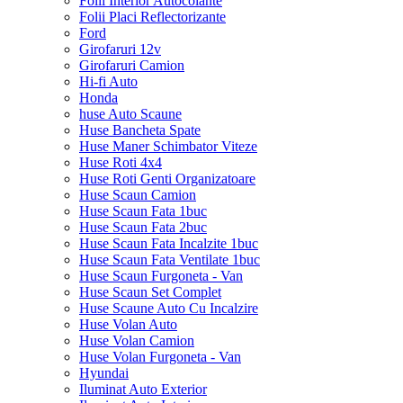
Folii Interior Autocolante
Folii Placi Reflectorizante
Ford
Girofaruri 12v
Girofaruri Camion
Hi-fi Auto
Honda
huse Auto Scaune
Huse Bancheta Spate
Huse Maner Schimbator Viteze
Huse Roti 4x4
Huse Roti Genti Organizatoare
Huse Scaun Camion
Huse Scaun Fata 1buc
Huse Scaun Fata 2buc
Huse Scaun Fata Incalzite 1buc
Huse Scaun Fata Ventilate 1buc
Huse Scaun Furgoneta - Van
Huse Scaun Set Complet
Huse Scaune Auto Cu Incalzire
Huse Volan Auto
Huse Volan Camion
Huse Volan Furgoneta - Van
Hyundai
Iluminat Auto Exterior