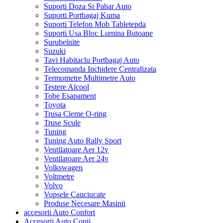
Suporti Doza Si Pahar Auto
Suporti Portbagaj Kuma
Suporti Telefon Mob Tabletepda
Suporti Usa Bloc Lumina Butoane
Surubelnite
Suzuki
Tavi Habitaclu Portbagaj Auto
Telecomanda Inchidere Centralizata
Termometre Multimetre Auto
Testere Alcool
Tobe Esapament
Toyota
Trusa Cleme O-ring
Truse Scule
Tuning
Tuning Auto Rally Sport
Ventilatoare Aer 12v
Ventilatoare Aer 24v
Volkswagen
Voltmetre
Volvo
Vopsele Cauciucate
Produse Necesare Masinii
accesorii Auto Confort
Accesorii Auto Copii