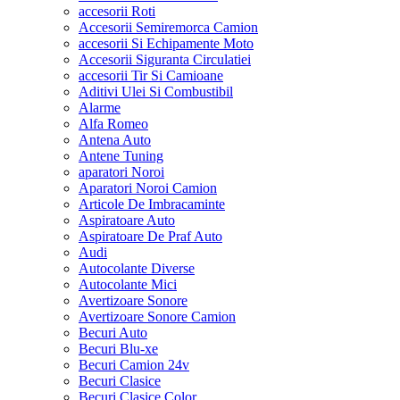
accesorii Roti
Accesorii Semiremorca Camion
accesorii Si Echipamente Moto
Accesorii Siguranta Circulatiei
accesorii Tir Si Camioane
Aditivi Ulei Si Combustibil
Alarme
Alfa Romeo
Antena Auto
Antene Tuning
aparatori Noroi
Aparatori Noroi Camion
Articole De Imbracaminte
Aspiratoare Auto
Aspiratoare De Praf Auto
Audi
Autocolante Diverse
Autocolante Mici
Avertizoare Sonore
Avertizoare Sonore Camion
Becuri Auto
Becuri Blu-xe
Becuri Camion 24v
Becuri Clasice
Becuri Clasice Color