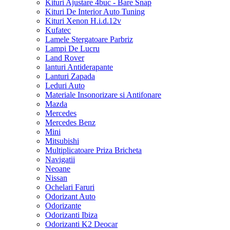
Kituri Ajustare 4buc - Bare Snap
Kituri De Interior Auto Tuning
Kituri Xenon H.i.d.12v
Kufatec
Lamele Stergatoare Parbriz
Lampi De Lucru
Land Rover
lanturi Antiderapante
Lanturi Zapada
Leduri Auto
Materiale Insonorizare si Antifonare
Mazda
Mercedes
Mercedes Benz
Mini
Mitsubishi
Multiplicatoare Priza Bricheta
Navigatii
Neoane
Nissan
Ochelari Faruri
Odorizant Auto
Odorizante
Odorizanti Ibiza
Odorizanti K2 Deocar