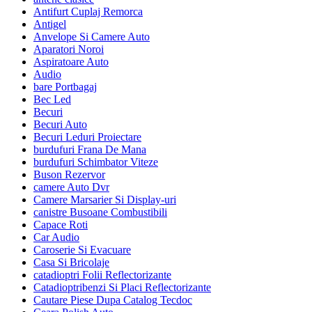
Antifurt Cuplaj Remorca
Antigel
Anvelope Si Camere Auto
Aparatori Noroi
Aspiratoare Auto
Audio
bare Portbagaj
Bec Led
Becuri
Becuri Auto
Becuri Leduri Proiectare
burdufuri Frana De Mana
burdufuri Schimbator Viteze
Buson Rezervor
camere Auto Dvr
Camere Marsarier Si Display-uri
canistre Busoane Combustibili
Capace Roti
Car Audio
Caroserie Si Evacuare
Casa Si Bricolaje
catadioptri Folii Reflectorizante
Catadioptribenzi Si Placi Reflectorizante
Cautare Piese Dupa Catalog Tecdoc