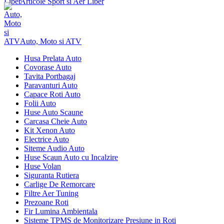
Articole Sport si Aer Liber
Auto, Moto si ATV
Husa Prelata Auto
Covorase Auto
Tavita Portbagaj
Paravanturi Auto
Capace Roti Auto
Folii Auto
Huse Auto Scaune
Carcasa Cheie Auto
Kit Xenon Auto
Electrice Auto
Siteme Audio Auto
Huse Scaun Auto cu Incalzire
Huse Volan
Siguranta Rutiera
Carlige De Remorcare
Filtre Aer Tuning
Prezoane Roti
Fir Lumina Ambientala
Sisteme TPMS de Monitorizare Presiune in Roti