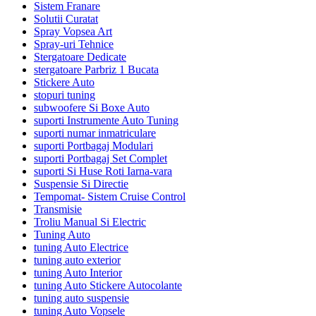
Sistem Franare
Solutii Curatat
Spray Vopsea Art
Spray-uri Tehnice
Stergatoare Dedicate
stergatoare Parbriz 1 Bucata
Stickere Auto
stopuri tuning
subwoofere Si Boxe Auto
suporti Instrumente Auto Tuning
suporti numar inmatriculare
suporti Portbagaj Modulari
suporti Portbagaj Set Complet
suporti Si Huse Roti Iarna-vara
Suspensie Si Directie
Tempomat- Sistem Cruise Control
Transmisie
Troliu Manual Si Electric
Tuning Auto
tuning Auto Electrice
tuning auto exterior
tuning Auto Interior
tuning Auto Stickere Autocolante
tuning auto suspensie
tuning Auto Vopsele