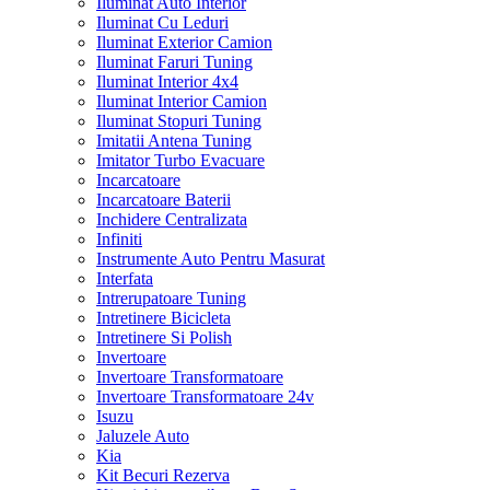
Iluminat Auto Interior
Iluminat Cu Leduri
Iluminat Exterior Camion
Iluminat Faruri Tuning
Iluminat Interior 4x4
Iluminat Interior Camion
Iluminat Stopuri Tuning
Imitatii Antena Tuning
Imitator Turbo Evacuare
Incarcatoare
Incarcatoare Baterii
Inchidere Centralizata
Infiniti
Instrumente Auto Pentru Masurat
Interfata
Intrerupatoare Tuning
Intretinere Bicicleta
Intretinere Si Polish
Invertoare
Invertoare Transformatoare
Invertoare Transformatoare 24v
Isuzu
Jaluzele Auto
Kia
Kit Becuri Rezerva