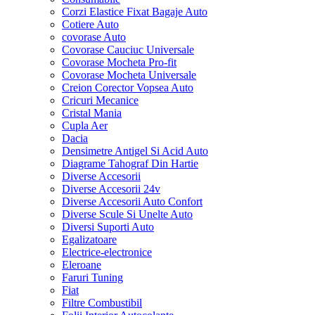
Corzi Elastice Fixat Bagaje Auto
Cotiere Auto
covorase Auto
Covorase Cauciuc Universale
Covorase Mocheta Pro-fit
Covorase Mocheta Universale
Creion Corector Vopsea Auto
Cricuri Mecanice
Cristal Mania
Cupla Aer
Dacia
Densimetre Antigel Si Acid Auto
Diagrame Tahograf Din Hartie
Diverse Accesorii
Diverse Accesorii 24v
Diverse Accesorii Auto Confort
Diverse Scule Si Unelte Auto
Diversi Suporti Auto
Egalizatoare
Electrice-electronice
Eleroane
Faruri Tuning
Fiat
Filtre Combustibil