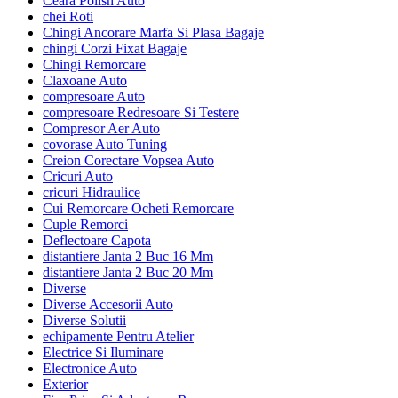
Ceara Polish Auto
chei Roti
Chingi Ancorare Marfa Si Plasa Bagaje
chingi Corzi Fixat Bagaje
Chingi Remorcare
Claxoane Auto
compresoare Auto
compresoare Redresoare Si Testere
Compresor Aer Auto
covorase Auto Tuning
Creion Corectare Vopsea Auto
Cricuri Auto
cricuri Hidraulice
Cui Remorcare Ocheti Remorcare
Cuple Remorci
Deflectoare Capota
distantiere Janta 2 Buc 16 Mm
distantiere Janta 2 Buc 20 Mm
Diverse
Diverse Accesorii Auto
Diverse Solutii
echipamente Pentru Atelier
Electrice Si Iluminare
Electronice Auto
Exterior