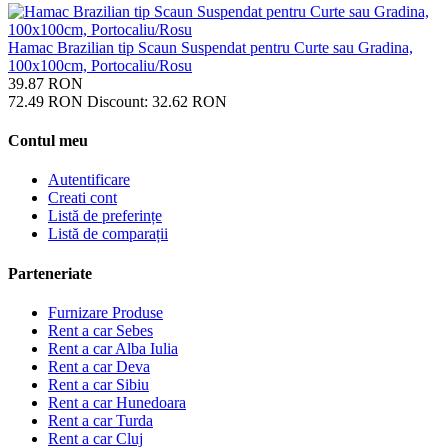
Hamac Brazilian tip Scaun Suspendat pentru Curte sau Gradina,
100x100cm, Portocaliu/Rosu
39.87
RON
72.49
RON
Discount:
32.62
RON
Contul meu
Autentificare
Creati cont
Listă de preferințe
Listă de comparații
Parteneriate
Furnizare Produse
Rent a car Sebes
Rent a car Alba Iulia
Rent a car Deva
Rent a car Sibiu
Rent a car Hunedoara
Rent a car Turda
Rent a car Cluj