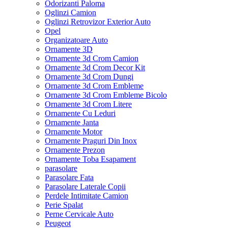
Odorizanti Paloma
Oglinzi Camion
Oglinzi Retrovizor Exterior Auto
Opel
Organizatoare Auto
Ornamente 3D
Ornamente 3d Crom Camion
Ornamente 3d Crom Decor Kit
Ornamente 3d Crom Dungi
Ornamente 3d Crom Embleme
Ornamente 3d Crom Embleme Bicolo
Ornamente 3d Crom Litere
Ornamente Cu Leduri
Ornamente Janta
Ornamente Motor
Ornamente Praguri Din Inox
Ornamente Prezon
Ornamente Toba Esapament
parasolare
Parasolare Fata
Parasolare Laterale Copii
Perdele Intimitate Camion
Perie Spalat
Perne Cervicale Auto
Peugeot