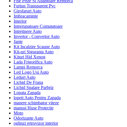
Fise Prize Si Adaptoare Remorca
Furtun Transparent Pvc
Girofaruri Auto
Imbracaminte
Interior
Intrerupatoare Comutatoare
Intretinere Auto
Invertor - Convertor Auto
Jante
Kit Incalzire Scaune Auto
Kit-uri Siguranta Auto
Kituri Hid Xenon
Lada Frigorifica Auto
Lampi Remorca
Led Logo Usi Auto
Leduri Auto
Lichid De Frana
Lichid Spalare Parbriz
Lopata Zapada
lopeti Auto Pentru Zapada
manere schimbator viteze
manusi Huse Protectie
Moto
Odorizante Auto
oglinzi retrovizor interior