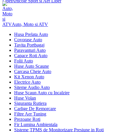
Articole Sport si Aer Liber
Auto, Moto si ATV
Husa Prelata Auto
Covorase Auto
Tavita Portbagaj
Paravanturi Auto
Capace Roti Auto
Folii Auto
Huse Auto Scaune
Carcasa Cheie Auto
Kit Xenon Auto
Electrice Auto
Siteme Audio Auto
Huse Scaun Auto cu Incalzire
Huse Volan
Siguranta Rutiera
Carlige De Remorcare
Filtre Aer Tuning
Prezoane Roti
Fir Lumina Ambientala
Sisteme TPMS de Monitorizare Presiune in Roti