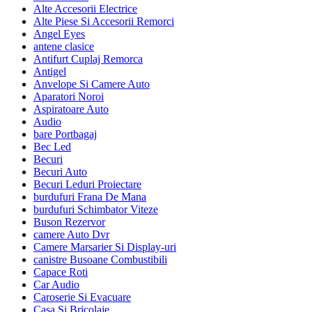
Alte Accesorii Electrice
Alte Piese Si Accesorii Remorci
Angel Eyes
antene clasice
Antifurt Cuplaj Remorca
Antigel
Anvelope Si Camere Auto
Aparatori Noroi
Aspiratoare Auto
Audio
bare Portbagaj
Bec Led
Becuri
Becuri Auto
Becuri Leduri Proiectare
burdufuri Frana De Mana
burdufuri Schimbator Viteze
Buson Rezervor
camere Auto Dvr
Camere Marsarier Si Display-uri
canistre Busoane Combustibili
Capace Roti
Car Audio
Caroserie Si Evacuare
Casa Si Bricolaje