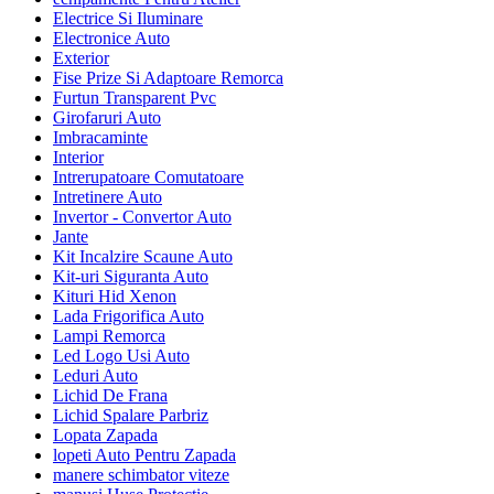
Electrice Si Iluminare
Electronice Auto
Exterior
Fise Prize Si Adaptoare Remorca
Furtun Transparent Pvc
Girofaruri Auto
Imbracaminte
Interior
Intrerupatoare Comutatoare
Intretinere Auto
Invertor - Convertor Auto
Jante
Kit Incalzire Scaune Auto
Kit-uri Siguranta Auto
Kituri Hid Xenon
Lada Frigorifica Auto
Lampi Remorca
Led Logo Usi Auto
Leduri Auto
Lichid De Frana
Lichid Spalare Parbriz
Lopata Zapada
lopeti Auto Pentru Zapada
manere schimbator viteze