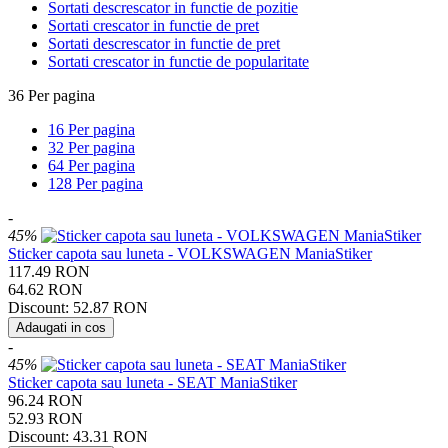
Sortati descrescator in functie de pozitie
Sortati crescator in functie de pret
Sortati descrescator in functie de pret
Sortati crescator in functie de popularitate
36 Per pagina
16 Per pagina
32 Per pagina
64 Per pagina
128 Per pagina
-
45%
Sticker capota sau luneta - VOLKSWAGEN ManiaStiker
117.49
RON
64.62
RON
Discount:
52.87
RON
Adaugati in cos
-
45%
Sticker capota sau luneta - SEAT ManiaStiker
96.24
RON
52.93
RON
Discount:
43.31
RON