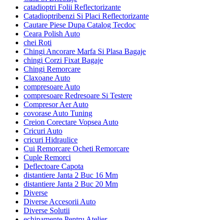
catadioptri Folii Reflectorizante
Catadioptribenzi Si Placi Reflectorizante
Cautare Piese Dupa Catalog Tecdoc
Ceara Polish Auto
chei Roti
Chingi Ancorare Marfa Si Plasa Bagaje
chingi Corzi Fixat Bagaje
Chingi Remorcare
Claxoane Auto
compresoare Auto
compresoare Redresoare Si Testere
Compresor Aer Auto
covorase Auto Tuning
Creion Corectare Vopsea Auto
Cricuri Auto
cricuri Hidraulice
Cui Remorcare Ocheti Remorcare
Cuple Remorci
Deflectoare Capota
distantiere Janta 2 Buc 16 Mm
distantiere Janta 2 Buc 20 Mm
Diverse
Diverse Accesorii Auto
Diverse Solutii
echipamente Pentru Atelier