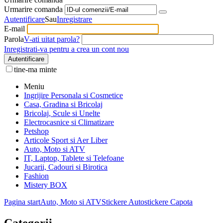
Urmarire comanda
Autentificare
Sau
Inregistrare
E-mail
Parola
V-ati uitat parola?
Inregistrati-va pentru a crea un cont nou
Autentificare
tine-ma minte
Meniu
Ingrijire Personala si Cosmetice
Casa, Gradina si Bricolaj
Bricolaj, Scule si Unelte
Electrocasnice si Climatizare
Petshop
Articole Sport si Aer Liber
Auto, Moto si ATV
IT, Laptop, Tablete si Telefoane
Jucarii, Cadouri si Birotica
Fashion
Mistery BOX
Pagina start
Auto, Moto si ATV
Stickere Auto
stickere Capota
Categorii