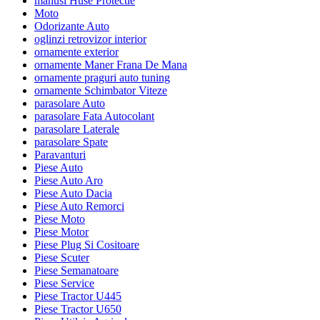
manusi Huse Protectie
Moto
Odorizante Auto
oglinzi retrovizor interior
ornamente exterior
ornamente Maner Frana De Mana
ornamente praguri auto tuning
ornamente Schimbator Viteze
parasolare Auto
parasolare Fata Autocolant
parasolare Laterale
parasolare Spate
Paravanturi
Piese Auto
Piese Auto Aro
Piese Auto Dacia
Piese Auto Remorci
Piese Moto
Piese Motor
Piese Plug Si Cositoare
Piese Scuter
Piese Semanatoare
Piese Service
Piese Tractor U445
Piese Tractor U650