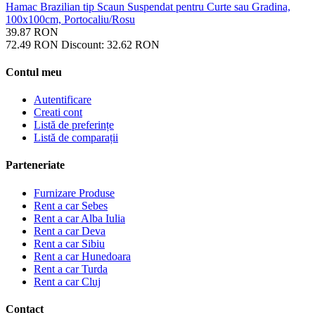
Hamac Brazilian tip Scaun Suspendat pentru Curte sau Gradina,
100x100cm, Portocaliu/Rosu
39.87
RON
72.49
RON
Discount:
32.62
RON
Contul meu
Autentificare
Creati cont
Listă de preferințe
Listă de comparații
Parteneriate
Furnizare Produse
Rent a car Sebes
Rent a car Alba Iulia
Rent a car Deva
Rent a car Sibiu
Rent a car Hunedoara
Rent a car Turda
Rent a car Cluj
Contact