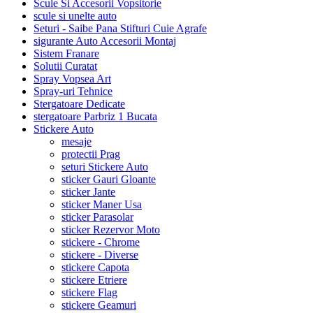
Scule Si Accesorii Vopsitorie
scule si unelte auto
Seturi - Saibe Pana Stifturi Cuie Agrafe
sigurante Auto Accesorii Montaj
Sistem Franare
Solutii Curatat
Spray Vopsea Art
Spray-uri Tehnice
Stergatoare Dedicate
stergatoare Parbriz 1 Bucata
Stickere Auto
mesaje
protectii Prag
seturi Stickere Auto
sticker Gauri Gloante
sticker Jante
sticker Maner Usa
sticker Parasolar
sticker Rezervor Moto
stickere - Chrome
stickere - Diverse
stickere Capota
stickere Etriere
stickere Flag
stickere Geamuri