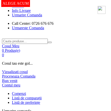
ALEGE ACUM
ALEGE ACUM
Contact
Info Livrare
Urmarire Comanda
Call Center: 0726 676 676
Urmareste Comanda
Cosul Meu
0 Produs(e)
0
Cosul tau este gol...
Vizualizati cosul
Proceseaza Comanda
Bun venit
Contul meu
Comenzi
Listă de comparații
Listă de preferințe
Urmarire comanda