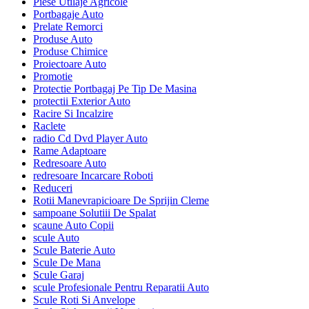
Piese Utilaje Agricole
Portbagaje Auto
Prelate Remorci
Produse Auto
Produse Chimice
Proiectoare Auto
Promotie
Protectie Portbagaj Pe Tip De Masina
protectii Exterior Auto
Racire Si Incalzire
Raclete
radio Cd Dvd Player Auto
Rame Adaptoare
Redresoare Auto
redresoare Incarcare Roboti
Reduceri
Rotii Manevrapicioare De Sprijin Cleme
sampoane Solutiii De Spalat
scaune Auto Copii
scule Auto
Scule Baterie Auto
Scule De Mana
Scule Garaj
scule Profesionale Pentru Reparatii Auto
Scule Roti Si Anvelope