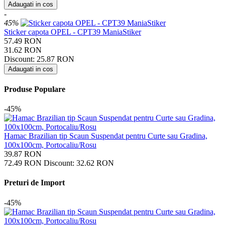
Adaugati in cos
-
45%
Sticker capota OPEL - CPT39 ManiaStiker
57.49
RON
31.62
RON
Discount:
25.87
RON
Adaugati in cos
Produse Populare
-45%
Hamac Brazilian tip Scaun Suspendat pentru Curte sau Gradina,
100x100cm, Portocaliu/Rosu
39.87
RON
72.49
RON
Discount:
32.62
RON
Preturi de Import
-45%