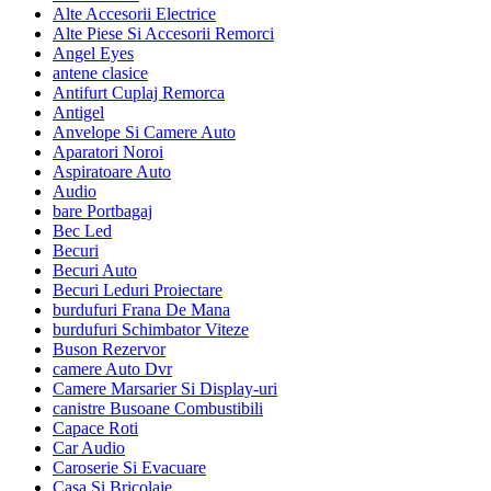
Alte Accesorii Electrice
Alte Piese Si Accesorii Remorci
Angel Eyes
antene clasice
Antifurt Cuplaj Remorca
Antigel
Anvelope Si Camere Auto
Aparatori Noroi
Aspiratoare Auto
Audio
bare Portbagaj
Bec Led
Becuri
Becuri Auto
Becuri Leduri Proiectare
burdufuri Frana De Mana
burdufuri Schimbator Viteze
Buson Rezervor
camere Auto Dvr
Camere Marsarier Si Display-uri
canistre Busoane Combustibili
Capace Roti
Car Audio
Caroserie Si Evacuare
Casa Si Bricolaje