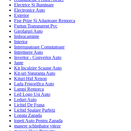
Electrice Si Iluminare
Electronice Auto
Exterior
Fise Prize Si Adaptoare Remorca
Furtun Transparent Pvc
Girofaruri Auto
Imbracaminte
Interior
Intrerupatoare Comutatoare
Intretinere Auto
Invertor - Convertor Auto
Jante
Kit Incalzire Scaune Auto
Kit-uri Siguranta Auto
Kituri Hid Xenon
Lada Frigorifica Auto
Lampi Remorca
Led Logo Usi Auto
Leduri Auto
Lichid De Frana
Lichid Spalare Parbriz
Lopata Zapada
lopeti Auto Pentru Zapada
manere schimbator viteze