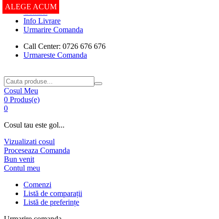
ALEGE ACUM
Contact
Info Livrare
Urmarire Comanda
Call Center: 0726 676 676
Urmareste Comanda
Cosul Meu
0 Produs(e)
0
Cosul tau este gol...
Vizualizati cosul
Proceseaza Comanda
Bun venit
Contul meu
Comenzi
Listă de comparații
Listă de preferințe
Urmarire comanda