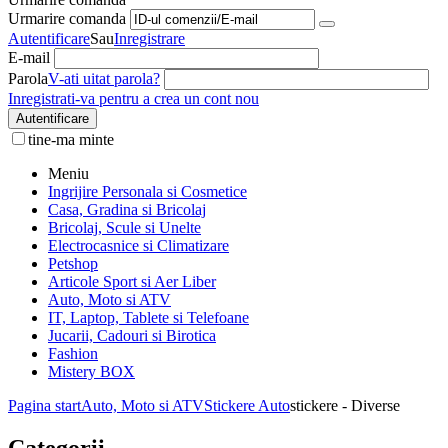
Urmarire comanda
Autentificare
Sau
Inregistrare
E-mail
Parola
V-ati uitat parola?
Inregistrati-va pentru a crea un cont nou
Autentificare
tine-ma minte
Meniu
Ingrijire Personala si Cosmetice
Casa, Gradina si Bricolaj
Bricolaj, Scule si Unelte
Electrocasnice si Climatizare
Petshop
Articole Sport si Aer Liber
Auto, Moto si ATV
IT, Laptop, Tablete si Telefoane
Jucarii, Cadouri si Birotica
Fashion
Mistery BOX
Pagina start
Auto, Moto si ATV
Stickere Auto
stickere - Diverse
Categorii