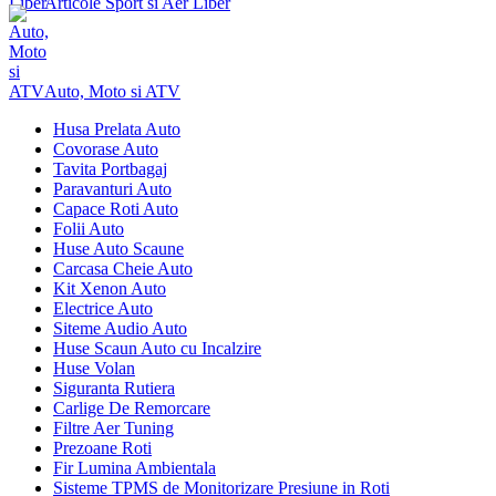
Articole Sport si Aer Liber
Auto, Moto si ATV
Husa Prelata Auto
Covorase Auto
Tavita Portbagaj
Paravanturi Auto
Capace Roti Auto
Folii Auto
Huse Auto Scaune
Carcasa Cheie Auto
Kit Xenon Auto
Electrice Auto
Siteme Audio Auto
Huse Scaun Auto cu Incalzire
Huse Volan
Siguranta Rutiera
Carlige De Remorcare
Filtre Aer Tuning
Prezoane Roti
Fir Lumina Ambientala
Sisteme TPMS de Monitorizare Presiune in Roti