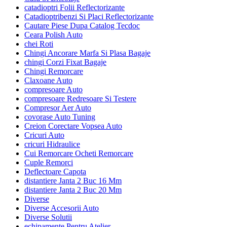
catadioptri Folii Reflectorizante
Catadioptribenzi Si Placi Reflectorizante
Cautare Piese Dupa Catalog Tecdoc
Ceara Polish Auto
chei Roti
Chingi Ancorare Marfa Si Plasa Bagaje
chingi Corzi Fixat Bagaje
Chingi Remorcare
Claxoane Auto
compresoare Auto
compresoare Redresoare Si Testere
Compresor Aer Auto
covorase Auto Tuning
Creion Corectare Vopsea Auto
Cricuri Auto
cricuri Hidraulice
Cui Remorcare Ocheti Remorcare
Cuple Remorci
Deflectoare Capota
distantiere Janta 2 Buc 16 Mm
distantiere Janta 2 Buc 20 Mm
Diverse
Diverse Accesorii Auto
Diverse Solutii
echipamente Pentru Atelier