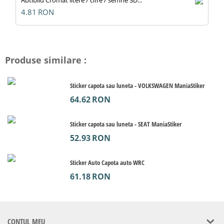
Abtibild Cromat litere / cifre / semne 3D...
4.81
RON
Produse similare :
Sticker capota sau luneta - VOLKSWAGEN ManiaStiker
64.62
RON
Sticker capota sau luneta - SEAT ManiaStiker
52.93
RON
Sticker Auto Capota auto WRC
61.18
RON
CONTUL MEU