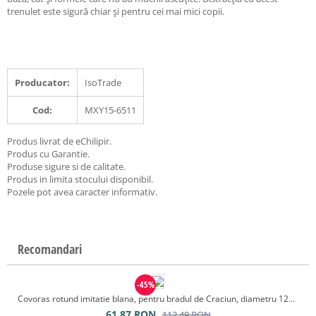
trenulet este sigură chiar și pentru cei mai mici copii.
Producator:
IsoTrade
Cod:
MXY15-6511
Produs livrat de eChilipir.
Produs cu Garantie.
Produse sigure si de calitate.
Produs in limita stocului disponibil.
Pozele pot avea caracter informativ.
Recomandari
-45%
Covoras rotund imitatie blana, pentru bradul de Craciun, diametru 122 cm, blanita culoare alb
61.87
RON
112.49
RON