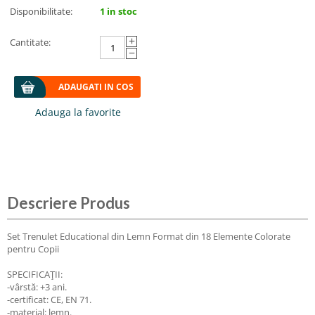
Disponibilitate:
1 in stoc
+
Cantitate:
−
ADAUGATI IN COS
Descriere Produs
Set Trenulet Educational din Lemn Format din 18 Elemente Colorate
pentru Copii
SPECIFICAȚII:
-vârstă: +3 ani.
-certificat: CE, EN 71.
-material: lemn.