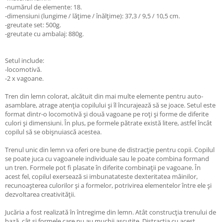
-numărul de elemente: 18.
-dimensiuni (lungime / lățime / înălțime): 37,3 / 9,5 / 10,5 cm.
-greutate set: 500g.
-greutate cu ambalaj: 880g.
Setul include:
-locomotivă.
-2 x vagoane.
Tren din lemn colorat, alcătuit din mai multe elemente pentru auto-
asamblare, atrage atenția copilului și îl încurajează să se joace. Setul este
format dintr-o locomotivă și două vagoane pe roți și forme de diferite
culori și dimensiuni. În plus, pe formele pătrate există litere, astfel încât
copilul să se obișnuiască acestea.
Trenul unic din lemn va oferi ore bune de distracție pentru copii. Copilul
se poate juca cu vagoanele individuale sau le poate combina formand
un tren. Formele pot fi plasate în diferite combinații pe vagoane. În
acest fel, copilul exersează si imbunatateste dexteritatea mâinilor,
recunoașterea culorilor și a formelor, potrivirea elementelor între ele și
dezvoltarea creativității.
Jucăria a fost realizată în întregime din lemn. Atât construcția trenului de
bază, cât și formele care nu au muchii ascuțite. Distracția cu acest