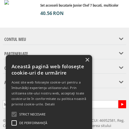
Set accesorii bucatarie Junior Chef 7 bucati, multicolor
40.56
RON
CONTUL MEU
PARTENERIATE
×
Această pagină web folosește
CONTACT
cookie-uri de urmărire
ASISTENTA CLIENTI
Acest site web folosește cookie-uri pentru a
îmbunătăți experiența utilizatorului. Prin
utilizarea site-ului nostru web, acceptați toate
Abonare la newsletter
cookie-urile în conformitate cu politica noastră
privind cookie-urile.
Detalii
STRICT NECESARE
© 2024 - 2026 eChilipir.ro - SIRIUS TOP MARKET SRL, CUI: 46952581, Reg.
DE PERFORMANȚĂ
Com.: Call Center: 0726 676 676 Nu este permisa copierea sitului