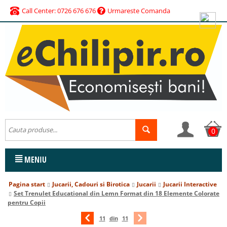
Call Center: 0726 676 676
Urmareste Comanda
0
MENIU
Pagina start
Jucarii, Cadouri si Birotica
Jucarii
Jucarii Interactive
Set Trenulet Educational din Lemn Format din 18 Elemente Colorate
pentru Copii
11
din
11