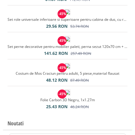
-45%
Set role universale inferioare si superioare pentru cabina de dus, cu rulmenti, 24 piese
29.56
RON
53.74
RON
-45%
Set perne decorative pentru mobilier paleti, perna sezut 120x70 cm + perna spate 120x40 cm, culoare gri
141.62
RON
257.49
RON
-45%
Costum de Mos Craciun pentru adulti, 5 piese,material flausat
48.12
RON
87.49
RON
-45%
Folie Carbon 3D Negru, 1x1.27m
25.43
RON
46.24
RON
Noutati