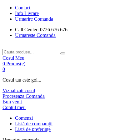
Contact
Info Livrare
Urmarire Comanda
Call Center: 0726 676 676
Urmareste Comanda
Cosul Meu
0 Produs(e)
0
Cosul tau este gol...
Vizualizati cosul
Proceseaza Comanda
Bun venit
Contul meu
Comenzi
Listă de comparații
Listă de preferințe
Urmarire comanda