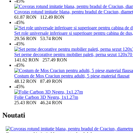
-45%
Covoras rotund imitatie blana, pentru bradul de Craciun, diamet
61.87
RON
112.49
RON
-45%
Set role universale inferioare si superioare pentru cabina de dus
29.56
RON
53.74
RON
-45%
Set perne decorative pentru mobilier paleti, perna sezut 120x7
141.62
RON
257.49
RON
-45%
Costum de Mos Craciun pentru adulti, 5 piese,material flausat
48.12
RON
87.49
RON
-45%
Folie Carbon 3D Negru, 1x1.27m
25.43
RON
46.24
RON
Noutati