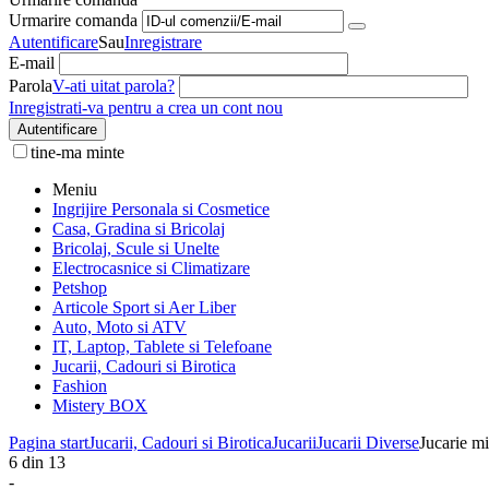
Urmarire comanda
Autentificare
Sau
Inregistrare
E-mail
Parola
V-ati uitat parola?
Inregistrati-va pentru a crea un cont nou
Autentificare
tine-ma minte
Meniu
Ingrijire Personala si Cosmetice
Casa, Gradina si Bricolaj
Bricolaj, Scule si Unelte
Electrocasnice si Climatizare
Petshop
Articole Sport si Aer Liber
Auto, Moto si ATV
IT, Laptop, Tablete si Telefoane
Jucarii, Cadouri si Birotica
Fashion
Mistery BOX
Pagina start
Jucarii, Cadouri si Birotica
Jucarii
Jucarii Diverse
Jucarie mi
6
din
13
-