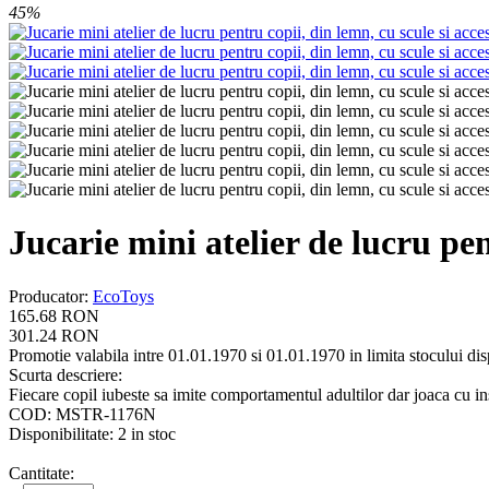
45%
Jucarie mini atelier de lucru pen
Producator
:
EcoToys
165.68
RON
301.24
RON
Promotie valabila intre 01.01.1970 si 01.01.1970 in limita stocului di
Scurta descriere:
Fiecare copil iubeste sa imite comportamentul adultilor dar joaca cu in
COD:
MSTR-1176N
Disponibilitate:
2 in stoc
Cantitate: