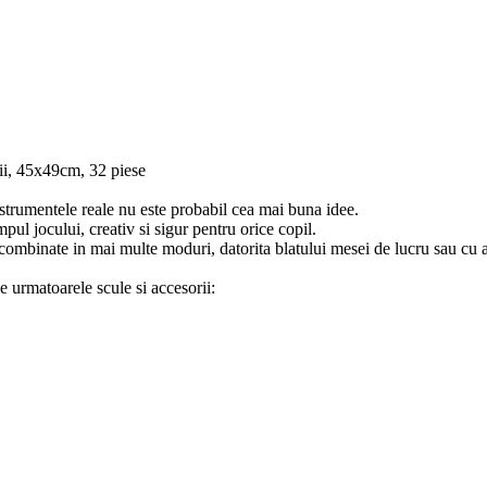
rii, 45x49cm, 32 piese
nstrumentele reale nu este probabil cea mai buna idee.
pul jocului, creativ si sigur pentru orice copil.
i combinate in mai multe moduri, datorita blatului mesei de lucru sau cu 
e urmatoarele scule si accesorii: