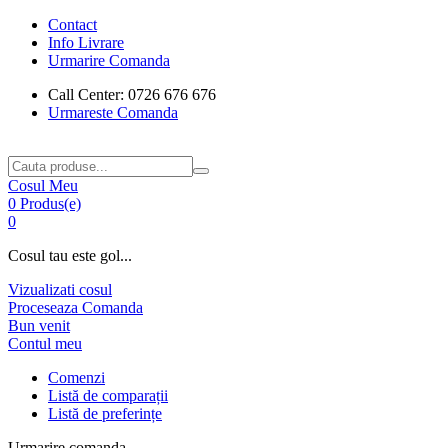
Contact
Info Livrare
Urmarire Comanda
Call Center: 0726 676 676
Urmareste Comanda
Cosul Meu
0 Produs(e)
0
Cosul tau este gol...
Vizualizati cosul
Proceseaza Comanda
Bun venit
Contul meu
Comenzi
Listă de comparații
Listă de preferințe
Urmarire comanda