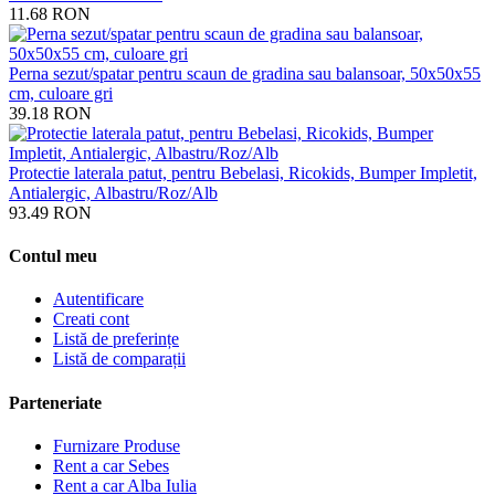
11.68
RON
Perna sezut/spatar pentru scaun de gradina sau balansoar, 50x50x55
cm, culoare gri
39.18
RON
Protectie laterala patut, pentru Bebelasi, Ricokids, Bumper Impletit,
Antialergic, Albastru/Roz/Alb
93.49
RON
Contul meu
Autentificare
Creati cont
Listă de preferințe
Listă de comparații
Parteneriate
Furnizare Produse
Rent a car Sebes
Rent a car Alba Iulia