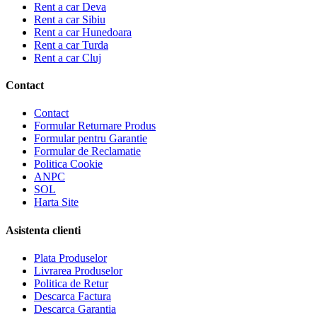
Rent a car Deva
Rent a car Sibiu
Rent a car Hunedoara
Rent a car Turda
Rent a car Cluj
Contact
Contact
Formular Returnare Produs
Formular pentru Garantie
Formular de Reclamatie
Politica Cookie
ANPC
SOL
Harta Site
Asistenta clienti
Plata Produselor
Livrarea Produselor
Politica de Retur
Descarca Factura
Descarca Garantia