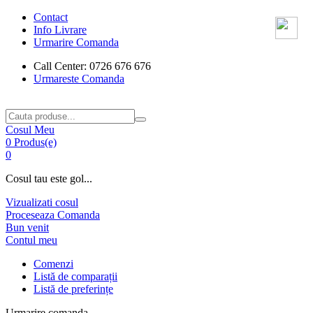
Contact
Info Livrare
Urmarire Comanda
Call Center: 0726 676 676
Urmareste Comanda
Cosul Meu
0 Produs(e)
0
Cosul tau este gol...
Vizualizati cosul
Proceseaza Comanda
Bun venit
Contul meu
Comenzi
Listă de comparații
Listă de preferințe
Urmarire comanda