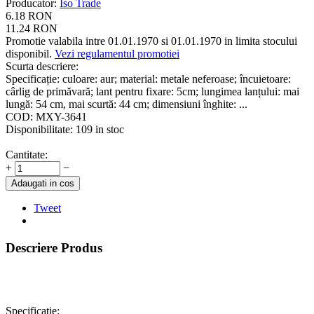
Producator
:
Iso Trade
6.18
RON
11.24
RON
Promotie valabila intre 01.01.1970 si 01.01.1970 in limita stocului
disponibil.
Vezi regulamentul promotiei
Scurta descriere:
Specificație: culoare: aur; material: metale neferoase; încuietoare:
cârlig de primăvară; lant pentru fixare: 5cm; lungimea lanțului: mai
lungă: 54 cm, mai scurtă: 44 cm; dimensiuni înghite: ...
COD:
MXY-3641
Disponibilitate:
109 in stoc
Cantitate:
+
−
Adaugati in cos
Tweet
Descriere Produs
Specificație: