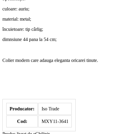
culoare: auriu;
material: metal;
încuietoare: tip cârlig;
dimnsiune 44 pana la 54 cm;
Colier modern care adauga eleganta oricarei tinute.
Producator:
Iso Trade
Cod:
MXY11-3641
Produs livrat de eChilipir.