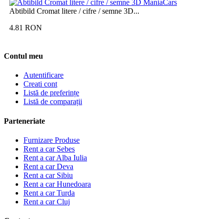
Abtibild Cromat litere / cifre / semne 3D...
4.81
RON
Contul meu
Autentificare
Creati cont
Listă de preferințe
Listă de comparații
Parteneriate
Furnizare Produse
Rent a car Sebes
Rent a car Alba Iulia
Rent a car Deva
Rent a car Sibiu
Rent a car Hunedoara
Rent a car Turda
Rent a car Cluj