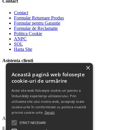
Contact
Contact
Formular Returnare Produs
Formular pentru Garantie
Formular de Reclamatie
Politica Cookie
ANPC
SOL
Harta Site
Asistenta clienti
×
Plata Produselor
Această pagină web folosește
Livrarea Produselor
cookie-uri de urmărire
Politica de Retur
Descarca Factura
Acest site web folosește cookie-uri pentru a
Descarca Garantia
îmbunătăți experiența utilizatorului. Prin
Urmareste Comanda
utilizarea site-ului nostru web, acceptați toate
Termeni Garantie
cookie-urile în conformitate cu politica noastră
Termeni si Conditii
privind cookie-urile.
Detalii
Abonare la newsletter
STRICT NECESARE
E-mail