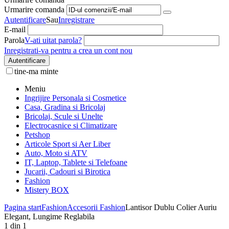
Urmarire comanda
Autentificare
Sau
Inregistrare
E-mail
Parola
V-ati uitat parola?
Inregistrati-va pentru a crea un cont nou
Autentificare
tine-ma minte
Meniu
Ingrijire Personala si Cosmetice
Casa, Gradina si Bricolaj
Bricolaj, Scule si Unelte
Electrocasnice si Climatizare
Petshop
Articole Sport si Aer Liber
Auto, Moto si ATV
IT, Laptop, Tablete si Telefoane
Jucarii, Cadouri si Birotica
Fashion
Mistery BOX
Pagina start
Fashion
Accesorii Fashion
Lantisor Dublu Colier Auriu
Elegant, Lungime Reglabila
1
din
1