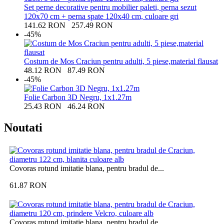
Set perne decorative pentru mobilier paleti, perna sezut
120x70 cm + perna spate 120x40 cm, culoare gri
141.62
RON
257.49
RON
-45%
Costum de Mos Craciun pentru adulti, 5 piese,material flausat
48.12
RON
87.49
RON
-45%
Folie Carbon 3D Negru, 1x1.27m
25.43
RON
46.24
RON
Noutati
Covoras rotund imitatie blana, pentru bradul de...
61.87
RON
Covoras rotund imitatie blana, pentru bradul de...