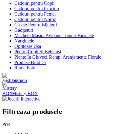
Cadouri pentru Copii
Cadouri pentru Craciun
Cadouri pentru Femei
Cadouri pentru Noroc
Casete Pentru Bijuterii
Gadgeturi
Machete Masini Avioane Trenuri Biciclete
Narghilele
Opritoare Usa
Pentru Copii Si Bebelusi
Plante In Ghiveci Siamp; Aranjamente Florale
Produse Birotica
Rame Foto
Fashion
Mistery BOX
Filtreaza produsele
Pret