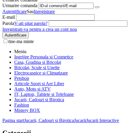
Urmarire comanda
Autentificare
Sau
Inregistrare
E-mail
Parola
V-ati uitat parola?
Inregistrati-va pentru a crea un cont nou
Autentificare
tine-ma minte
Meniu
Ingrijire Personala si Cosmetice
Casa, Gradina si Bricolaj
Bricolaj, Scule si Unelte
Electrocasnice si Climatizare
Petshop
Articole Sport si Aer Liber
Auto, Moto si ATV
IT, Laptop, Tablete si Telefoane
Jucarii, Cadouri si Birotica
Fashion
Mistery BOX
Pagina start
Jucarii, Cadouri si Birotica
Jucarii
Jucarii Interactive
Categorii