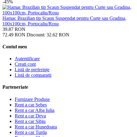
-45%
Hamac Brazilian tip Scaun Suspendat pentru Curte sau Gradina,
100x100cm, Portocaliu/Rosu
39.87
RON
72.49
RON
Discount:
32.62
RON
Contul meu
Autentificare
Creati cont
Listă de preferințe
Listă de comparații
Parteneriate
Furnizare Produse
Rent a car Sebes
Rent a car Alba Iulia
Rent a car Deva
Rent a car Sibiu
Rent a car Hunedoara
Rent a car Turda