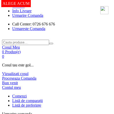
ALEGE ACUM
Contact
Info Livrare
Urmarire Comanda
Call Center: 0726 676 676
Urmareste Comanda
Cosul Meu
0 Produs(e)
0
Cosul tau este gol...
Vizualizati cosul
Proceseaza Comanda
Bun venit
Contul meu
Comenzi
Listă de comparații
Listă de preferințe
Urmarire comanda