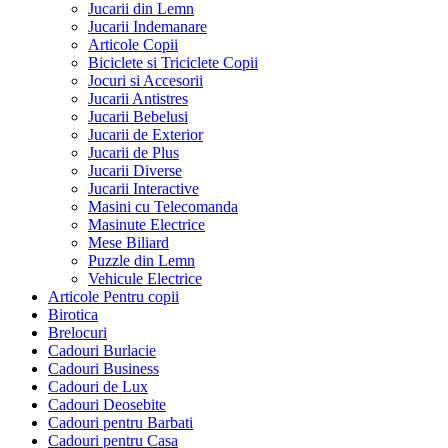
Jucarii din Lemn
Jucarii Indemanare
Articole Copii
Biciclete si Triciclete Copii
Jocuri si Accesorii
Jucarii Antistres
Jucarii Bebelusi
Jucarii de Exterior
Jucarii de Plus
Jucarii Diverse
Jucarii Interactive
Masini cu Telecomanda
Masinute Electrice
Mese Biliard
Puzzle din Lemn
Vehicule Electrice
Articole Pentru copii
Birotica
Brelocuri
Cadouri Burlacie
Cadouri Business
Cadouri de Lux
Cadouri Deosebite
Cadouri pentru Barbati
Cadouri pentru Casa