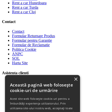
Rent a car Hunedoara
Rent a car Turda
Rent a car Cluj
Contact
Contact
Formular Returnare Produs
Formular pentru Garantie
Formular de Reclamatie
Politica Cookie
ANPC
SOL
Harta Site
Asistenta clienti
×
Plata Produselor
Această pagină web folosește
Livrarea Produselor
cookie-uri de urmărire
Politica de Retur
Descarca Factura
Acest site web folosește cookie-uri pentru a
Descarca Garantia
îmbunătăți experiența utilizatorului. Prin
Urmareste Comanda
utilizarea site-ului nostru web, acceptați toate
Termeni Garantie