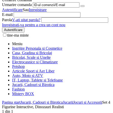
Urmarire comanda
Autentificare
Sau
Inregistrare
E-mail
Parola
V-ati uitat parola?
Inregistrati-va pentru a crea un cont nou
Autentificare
tine-ma minte
Meniu
Ingrijire Personala si Cosmetice
Casa, Gradina si Bricolaj
Bricolaj, Scule si Unelte
Electrocasnice si Climatizare
Petshop
Articole Sport si Aer Liber
Auto, Moto si ATV
IT, Laptop, Tablete si Telefoane
Jucarii, Cadouri si Birotica
Fashion
Mistery BOX
Pagina start
Jucarii, Cadouri si Birotica
Jucarii
Jocuri si Accesorii
Set 4
Figurine Interactive, Dinozauri Realisti
1
din
1