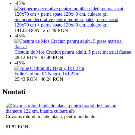
-45%
Set perne decorative pentru mobilier paleti, perna sezut
120x70 cm + perna spate 120x40 cm, culoare gri
141.62
RON
257.49
RON
-45%
Costum de Mos Craciun pentru adulti, 5 piese,material flausat
48.12
RON
87.49
RON
-45%
Folie Carbon 3D Negru, 1x1.27m
25.43
RON
46.24
RON
Noutati
Covoras rotund imitatie blana, pentru bradul de...
61.87
RON