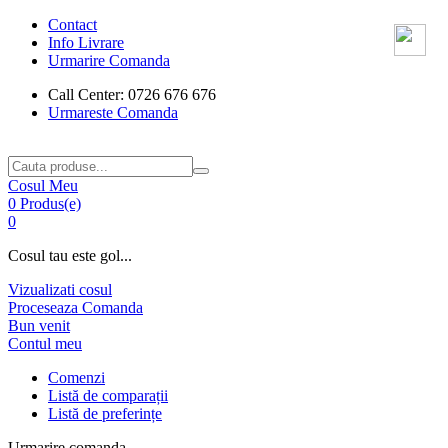
Contact
Info Livrare
Urmarire Comanda
Call Center: 0726 676 676
Urmareste Comanda
Cosul Meu
0 Produs(e)
0
Cosul tau este gol...
Vizualizati cosul
Proceseaza Comanda
Bun venit
Contul meu
Comenzi
Listă de comparații
Listă de preferințe
Urmarire comanda