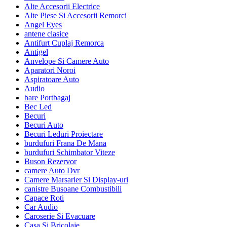
Alte Accesorii Electrice
Alte Piese Si Accesorii Remorci
Angel Eyes
antene clasice
Antifurt Cuplaj Remorca
Antigel
Anvelope Si Camere Auto
Aparatori Noroi
Aspiratoare Auto
Audio
bare Portbagaj
Bec Led
Becuri
Becuri Auto
Becuri Leduri Proiectare
burdufuri Frana De Mana
burdufuri Schimbator Viteze
Buson Rezervor
camere Auto Dvr
Camere Marsarier Si Display-uri
canistre Busoane Combustibili
Capace Roti
Car Audio
Caroserie Si Evacuare
Casa Si Bricolaje