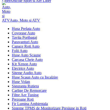
Articole Sport si Aer Liber
Auto, Moto si ATV
Husa Prelata Auto
Covorase Auto
Tavita Portbagaj
Paravanturi Auto
Capace Roti Auto
Folii Auto
Huse Auto Scaune
Carcasa Cheie Auto
Kit Xenon Auto
Electrice Auto
Siteme Audio Auto
Huse Scaun Auto cu Incalzire
Huse Volan
Siguranta Rutiera
Carlige De Remorcare
Filtre Aer Tuning
Prezoane Roti
Fir Lumina Ambientala
Sisteme TPMS de Monitorizare Presiune in Roti