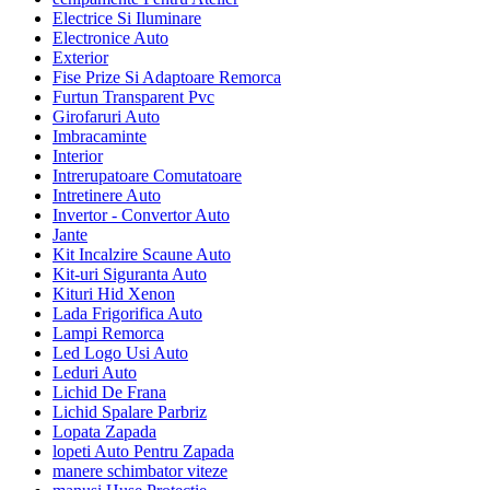
Electrice Si Iluminare
Electronice Auto
Exterior
Fise Prize Si Adaptoare Remorca
Furtun Transparent Pvc
Girofaruri Auto
Imbracaminte
Interior
Intrerupatoare Comutatoare
Intretinere Auto
Invertor - Convertor Auto
Jante
Kit Incalzire Scaune Auto
Kit-uri Siguranta Auto
Kituri Hid Xenon
Lada Frigorifica Auto
Lampi Remorca
Led Logo Usi Auto
Leduri Auto
Lichid De Frana
Lichid Spalare Parbriz
Lopata Zapada
lopeti Auto Pentru Zapada
manere schimbator viteze