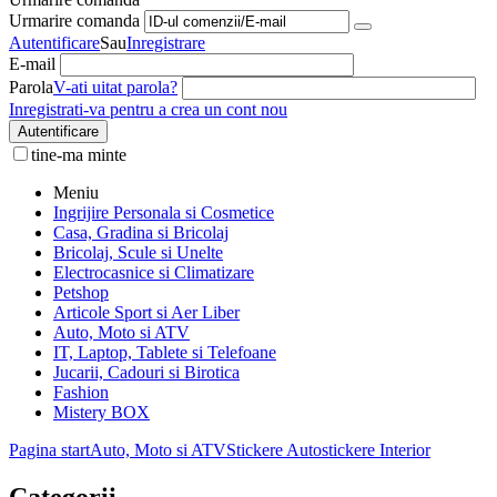
Urmarire comanda
Autentificare
Sau
Inregistrare
E-mail
Parola
V-ati uitat parola?
Inregistrati-va pentru a crea un cont nou
Autentificare
tine-ma minte
Meniu
Ingrijire Personala si Cosmetice
Casa, Gradina si Bricolaj
Bricolaj, Scule si Unelte
Electrocasnice si Climatizare
Petshop
Articole Sport si Aer Liber
Auto, Moto si ATV
IT, Laptop, Tablete si Telefoane
Jucarii, Cadouri si Birotica
Fashion
Mistery BOX
Pagina start
Auto, Moto si ATV
Stickere Auto
stickere Interior
Categorii