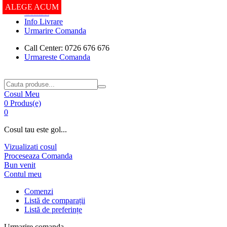
ALEGE ACUM
Contact
Info Livrare
Urmarire Comanda
Call Center: 0726 676 676
Urmareste Comanda
Cosul Meu
0 Produs(e)
0
Cosul tau este gol...
Vizualizati cosul
Proceseaza Comanda
Bun venit
Contul meu
Comenzi
Listă de comparații
Listă de preferințe
Urmarire comanda