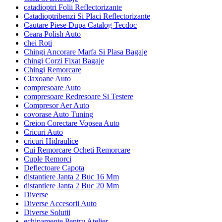
catadioptri Folii Reflectorizante
Catadioptribenzi Si Placi Reflectorizante
Cautare Piese Dupa Catalog Tecdoc
Ceara Polish Auto
chei Roti
Chingi Ancorare Marfa Si Plasa Bagaje
chingi Corzi Fixat Bagaje
Chingi Remorcare
Claxoane Auto
compresoare Auto
compresoare Redresoare Si Testere
Compresor Aer Auto
covorase Auto Tuning
Creion Corectare Vopsea Auto
Cricuri Auto
cricuri Hidraulice
Cui Remorcare Ocheti Remorcare
Cuple Remorci
Deflectoare Capota
distantiere Janta 2 Buc 16 Mm
distantiere Janta 2 Buc 20 Mm
Diverse
Diverse Accesorii Auto
Diverse Solutii
echipamente Pentru Atelier