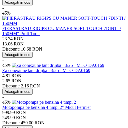
Adaugati in cos
-
45%
FIERASTRAU RIGIPS CU MANER SOFT-TOUCH 7DINTI /
150MM" Profi Tools
23.74
RON
13.06
RON
Discount:
10.68
RON
Adaugati in cos
-
45%
Za conexiune lant drujba - 3/25 - MTO-DA0169
4.81
RON
2.65
RON
Discount:
2.16
RON
Adaugati in cos
-
45%
Motopompa pe benzina 4 timpi 2" Micul Fermier
999.99
RON
549.99
RON
Discount:
450.00
RON