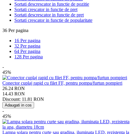
Sortati descrescator in functie de pozitie
Sortati crescator in functie de pret
Sortati descrescator in functie de pret
Sortati crescator in functie de popularitate
36 Per pagina
16 Per pagina
32 Per pagina
64 Per pagina
128 Per pagina
-
45%
Conector cuplaj rapid cu filet FF, pentru pompa/furtun pompieri
26.24
RON
14.43
RON
Discount:
11.81
RON
Adaugati in cos
-
45%
Lampa solara pentru curte sau gradina, iluminata LED, rezistenta la