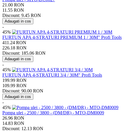
21.00
RON
11.55
RON
Discount:
9.45
RON
Adaugati in cos
-
45%
FURTUN APA 4-STRATURI PREMIUM 1 / 30M" Profi Tools
411.24
RON
226.18
RON
Discount:
185.06
RON
Adaugati in cos
-
45%
FURTUN APA 4-STRATURI 3/4 / 30M" Profi Tools
199.99
RON
109.99
RON
Discount:
90.00
RON
Adaugati in cos
-
45%
Pompa ulei - 2500 / 3800 - (DM/DR) - MTO-DM0009
26.96
RON
14.83
RON
Discount:
12.13
RON