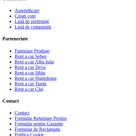
Autentificare
Creati cont
Listă de preferințe
Listă de comparații
Parteneriate
Furnizare Produse
Rent a car Sebes
Rent a car Alba Iulia
Rent a car Deva
Rent a car Sibiu
Rent a car Hunedoara
Rent a car Turda
Rent a car Cluj
Contact
Contact
Formular Returnare Produs
Formular pentru Garantie
Formular de Reclamatie
Politica Cookie