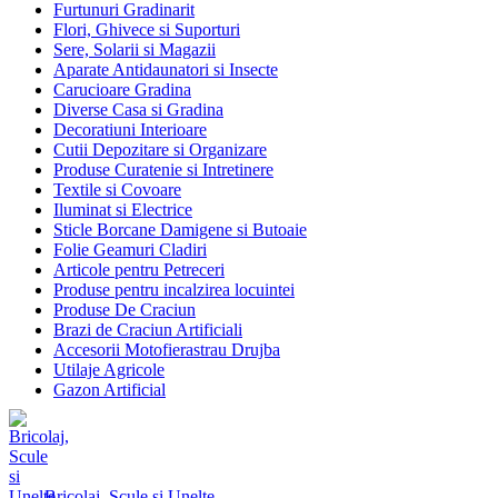
Furtunuri Gradinarit
Flori, Ghivece si Suporturi
Sere, Solarii si Magazii
Aparate Antidaunatori si Insecte
Carucioare Gradina
Diverse Casa si Gradina
Decoratiuni Interioare
Cutii Depozitare si Organizare
Produse Curatenie si Intretinere
Textile si Covoare
Iluminat si Electrice
Sticle Borcane Damigene si Butoaie
Folie Geamuri Cladiri
Articole pentru Petreceri
Produse pentru incalzirea locuintei
Produse De Craciun
Brazi de Craciun Artificiali
Accesorii Motofierastrau Drujba
Utilaje Agricole
Gazon Artificial
Bricolaj, Scule si Unelte