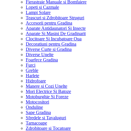
Fierastraie Manuale si Bomfaiere
Lopeti si Cazmale
Lampi Solare
Teascuri si Zdrobitoare Struguri
Accesorii pentru Gradina
Aparate Antidaunatori Si Insecte
Aparate Si Masini De Gradinarit
Clocitoare Si Incubatoare Oua
Decoratiuni pentru Gradina
Diverse Curte si Gradina
Diverse Unelte
Foarfece Gradina
Furci
Greble
Harlete
Hidrofoare
Manere si Cozi Unelte
Mori Electrice Si Batoze
Motoburghie Si Foreze
Motocositori
Onduline
Sape Gradina
Sfredele si Tavaluguri
Tarnacoape
Zdrobitoare si Tocatoare