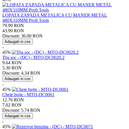
LOPATA ZAPADA METALICA CU MANER METAL
480X310MM Profi Tools
79.99
RON
43.99
RON
Discount:
36.00
RON
Adaugati in cos
-
45%
Tija soc - (DC) - MTO-DC0020.2
9.64
RON
5.30
RON
Discount:
4.34
RON
Adaugati in cos
-
45%
Cheie bujie - MTO-DC0061
12.76
RON
7.02
RON
Discount:
5.74
RON
Adaugati in cos
-
45%