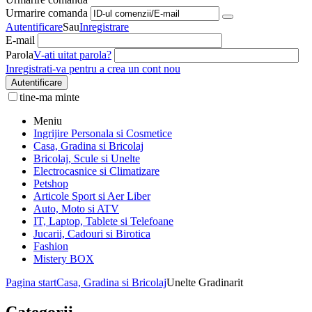
Urmarire comanda
Autentificare
Sau
Inregistrare
E-mail
Parola
V-ati uitat parola?
Inregistrati-va pentru a crea un cont nou
Autentificare
tine-ma minte
Meniu
Ingrijire Personala si Cosmetice
Casa, Gradina si Bricolaj
Bricolaj, Scule si Unelte
Electrocasnice si Climatizare
Petshop
Articole Sport si Aer Liber
Auto, Moto si ATV
IT, Laptop, Tablete si Telefoane
Jucarii, Cadouri si Birotica
Fashion
Mistery BOX
Pagina start
Casa, Gradina si Bricolaj
Unelte Gradinarit
Categorii