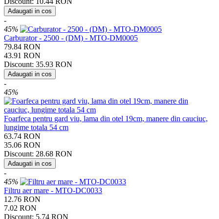
Discount:
10.44
RON
Adaugati in cos
-
45%
Carburator - 2500 - (DM) - MTO-DM0005
79.84
RON
43.91
RON
Discount:
35.93
RON
Adaugati in cos
-
45%
Foarfeca pentru gard viu, lama din otel 19cm, manere din cauciuc,
lungime totala 54 cm
63.74
RON
35.06
RON
Discount:
28.68
RON
Adaugati in cos
-
45%
Filtru aer mare - MTO-DC0033
12.76
RON
7.02
RON
Discount:
5.74
RON