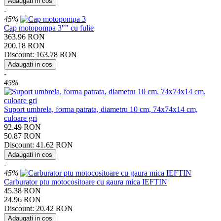
Adaugati in cos
-
45%
Cap motopompa 3"" cu fulie
363.96
RON
200.18
RON
Discount:
163.78
RON
Adaugati in cos
-
45%
Suport umbrela, forma patrata, diametru 10 cm, 74x74x14 cm,
culoare gri
92.49
RON
50.87
RON
Discount:
41.62
RON
Adaugati in cos
-
45%
Carburator ptu motocositoare cu gaura mica IEFTIN
45.38
RON
24.96
RON
Discount:
20.42
RON
Adaugati in cos