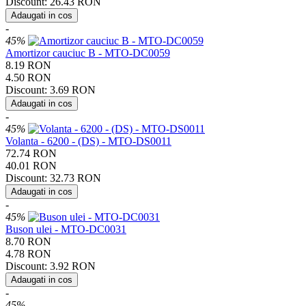
Discount:
26.43
RON
Adaugati in cos
-
45%
Amortizor cauciuc B - MTO-DC0059
8.19
RON
4.50
RON
Discount:
3.69
RON
Adaugati in cos
-
45%
Volanta - 6200 - (DS) - MTO-DS0011
72.74
RON
40.01
RON
Discount:
32.73
RON
Adaugati in cos
-
45%
Buson ulei - MTO-DC0031
8.70
RON
4.78
RON
Discount:
3.92
RON
Adaugati in cos
-
45%