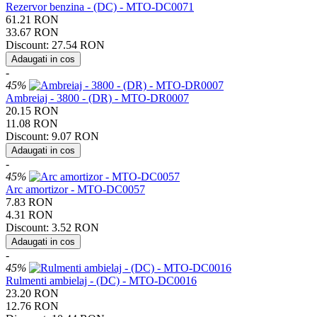
Rezervor benzina - (DC) - MTO-DC0071
61.21
RON
33.67
RON
Discount:
27.54
RON
Adaugati in cos
-
45%
Ambreiaj - 3800 - (DR) - MTO-DR0007
20.15
RON
11.08
RON
Discount:
9.07
RON
Adaugati in cos
-
45%
Arc amortizor - MTO-DC0057
7.83
RON
4.31
RON
Discount:
3.52
RON
Adaugati in cos
-
45%
Rulmenti ambielaj - (DC) - MTO-DC0016
23.20
RON
12.76
RON