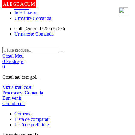
ALEGE ACUM
ALEGE ACUM
Contact
Info Livrare
Urmarire Comanda
Call Center: 0726 676 676
Urmareste Comanda
Cosul Meu
0 Produs(e)
0
Cosul tau este gol...
Vizualizati cosul
Proceseaza Comanda
Bun venit
Contul meu
Comenzi
Listă de comparații
Listă de preferințe
Urmarire comanda