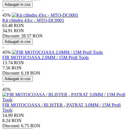
Adaugati in cos
-
45%
Kit cilindru 43cc - MTO-DC0001
63.48
RON
34.91
RON
Discount:
28.57
RON
Adaugati in cos
-
45%
FIR MOTOCOASA 2.0MM / 15M Profi Tools
13.74
RON
7.56
RON
Discount:
6.18
RON
Adaugati in cos
-
45%
FIR MOTOCOASA / BLISTER - PATRAT 3.0MM / 15M Profi
Tools
14.99
RON
8.24
RON
Discount:
6.75
RON