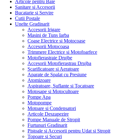
Articole pentru Baie
Sanitare si Accesorii
Bucatarie si Servire
Cutii Postale
Unelte Gradinarit
Accesorii Irigare
Masini de Tuns Iarba
Coase Electrice si Motocoase
Accesorii Motocoasa
Trimmere Electrice si Motofoarfece
Motofierastraie Drujbe
Accesorii Motofierastrau Drujba
Scarificatoare si Aeratoare
Aparate de Spalat cu Presiune
Atomizoare
Aspiratoare, Suflante si Tocatoare
Motosape si Motocultoare
Pompe Apa
Motopompe
Motoare si Condensatori
Articole Deszapezire
Pompe Manuale de Stropit
Furtunuri Gradinarit
Pistoale si Accesorii pentru Udat si Stropit
Topoare si Securi