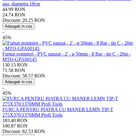
apa, diametru 18cm
44.99
RON
24.74
RON
Discount:
20.25
RON
Adaugati in cos
-
45%
Furtun pompieri - PVC panzat - 2' - ø 50mm - 8 Bar - tip C - 20m -
MTO-GPA00145
130.15
RON
71.58
RON
Discount:
58.57
RON
Adaugati in cos
-
45%
FURCA PENTRU PIATRA CU MANER LEMN TIP-T
275X370/1370MM Profi Tools
183.40
RON
100.87
RON
Discount:
82.53
RON