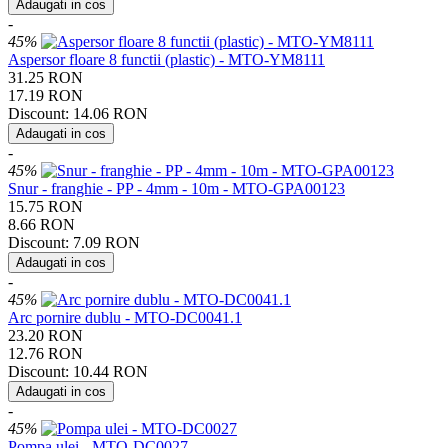
Adaugati in cos
-
45%
Aspersor floare 8 functii (plastic) - MTO-YM8111
31.25
RON
17.19
RON
Discount:
14.06
RON
Adaugati in cos
-
45%
Snur - franghie - PP - 4mm - 10m - MTO-GPA00123
15.75
RON
8.66
RON
Discount:
7.09
RON
Adaugati in cos
-
45%
Arc pornire dublu - MTO-DC0041.1
23.20
RON
12.76
RON
Discount:
10.44
RON
Adaugati in cos
-
45%
Pompa ulei - MTO-DC0027