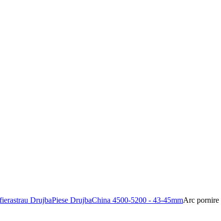
ierastrau Drujba
Piese Drujba
China 4500-5200 - 43-45mm
Arc pornir