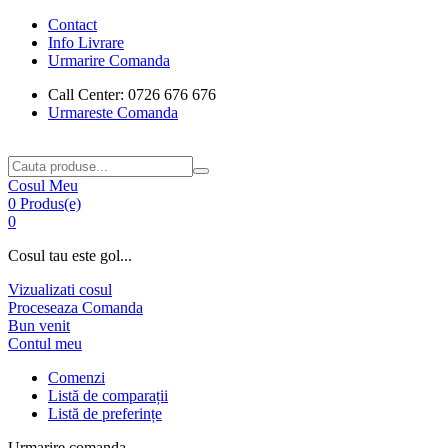
Contact
Info Livrare
Urmarire Comanda
Call Center: 0726 676 676
Urmareste Comanda
Cosul Meu
0 Produs(e)
0
Cosul tau este gol...
Vizualizati cosul
Proceseaza Comanda
Bun venit
Contul meu
Comenzi
Listă de comparații
Listă de preferințe
Urmarire comanda