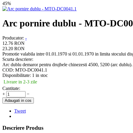
45%
Arc pornire dublu - MTO-DC00
Producator
:
-
12.76
RON
23.20
RON
Promotie valabila intre 01.01.1970 si 01.01.1970 in limita stocului di
Scurta descriere:
Arc dublu demaror pentru drujbele chinezesti 4500, 5200 (arc dublu). 
COD:
MTO-DC0041.1
Disponibilitate:
1 in stoc
Livrare in 2-3 zile
Cantitate:
+
−
Adaugati in cos
Tweet
Descriere Produs