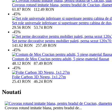
Covoras rotund imitatie blana, pentru bradul de Craciun, diamet
61.87
RON
112.49
RON
-45%
Set role universale inferioare si superioare pentru cabina de dus
29.56
RON
53.74
RON
-45%
Set perne decorative pentru mobilier paleti, perna sezut 120x7
141.62
RON
257.49
RON
-45%
Costum de Mos Craciun pentru adulti, 5 piese,material flausat
48.12
RON
87.49
RON
-45%
Folie Carbon 3D Negru, 1x1.27m
25.43
RON
46.24
RON
Noutati
Covoras rotund imitatie blana, pentru bradul de...