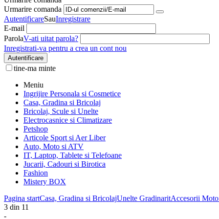
Urmarire comanda
Autentificare
Sau
Inregistrare
E-mail
Parola
V-ati uitat parola?
Inregistrati-va pentru a crea un cont nou
Autentificare
tine-ma minte
Meniu
Ingrijire Personala si Cosmetice
Casa, Gradina si Bricolaj
Bricolaj, Scule si Unelte
Electrocasnice si Climatizare
Petshop
Articole Sport si Aer Liber
Auto, Moto si ATV
IT, Laptop, Tablete si Telefoane
Jucarii, Cadouri si Birotica
Fashion
Mistery BOX
Pagina start
Casa, Gradina si Bricolaj
Unelte Gradinarit
Accesorii Motof
3
din
11
-