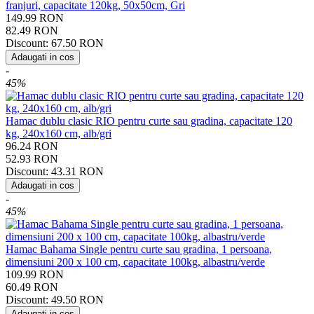
franjuri, capacitate 120kg, 50x50cm, Gri
149.99
RON
82.49
RON
Discount:
67.50
RON
Adaugati in cos
-
45%
Hamac dublu clasic RIO pentru curte sau gradina, capacitate 120
kg, 240x160 cm, alb/gri
96.24
RON
52.93
RON
Discount:
43.31
RON
Adaugati in cos
-
45%
Hamac Bahama Single pentru curte sau gradina, 1 persoana,
dimensiuni 200 x 100 cm, capacitate 100kg, albastru/verde
109.99
RON
60.49
RON
Discount:
49.50
RON
Adaugati in cos