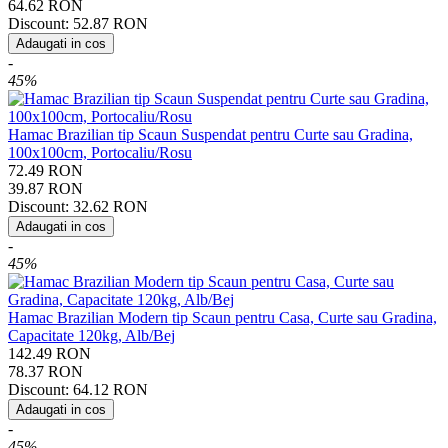
64.62
RON
Discount:
52.87
RON
Adaugati in cos
-
45%
Hamac Brazilian tip Scaun Suspendat pentru Curte sau Gradina,
100x100cm, Portocaliu/Rosu
72.49
RON
39.87
RON
Discount:
32.62
RON
Adaugati in cos
-
45%
Hamac Brazilian Modern tip Scaun pentru Casa, Curte sau Gradina,
Capacitate 120kg, Alb/Bej
142.49
RON
78.37
RON
Discount:
64.12
RON
Adaugati in cos
-
45%