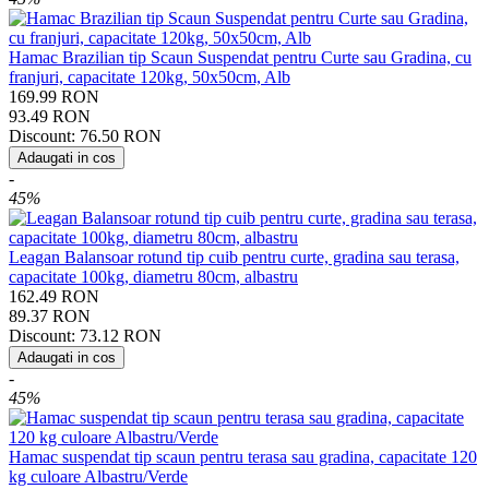
Hamac Brazilian tip Scaun Suspendat pentru Curte sau Gradina, cu
franjuri, capacitate 120kg, 50x50cm, Alb
169.99
RON
93.49
RON
Discount:
76.50
RON
Adaugati in cos
-
45%
Leagan Balansoar rotund tip cuib pentru curte, gradina sau terasa,
capacitate 100kg, diametru 80cm, albastru
162.49
RON
89.37
RON
Discount:
73.12
RON
Adaugati in cos
-
45%
Hamac suspendat tip scaun pentru terasa sau gradina, capacitate 120
kg culoare Albastru/Verde