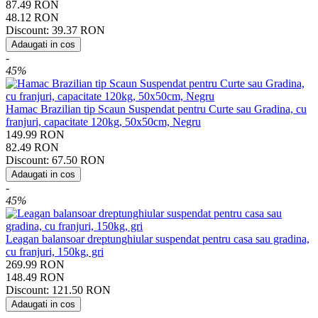
87.49
RON
48.12
RON
Discount:
39.37
RON
Adaugati in cos
-
45%
Hamac Brazilian tip Scaun Suspendat pentru Curte sau Gradina, cu
franjuri, capacitate 120kg, 50x50cm, Negru
149.99
RON
82.49
RON
Discount:
67.50
RON
Adaugati in cos
-
45%
Leagan balansoar dreptunghiular suspendat pentru casa sau gradina,
cu franjuri, 150kg, gri
269.99
RON
148.49
RON
Discount:
121.50
RON
Adaugati in cos
-