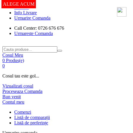
ALEGE ACUM
ALEGE ACUM
Contact
Info Livrare
Urmarire Comanda
Call Center: 0726 676 676
Urmareste Comanda
Cosul Meu
0 Produs(e)
0
Cosul tau este gol...
Vizualizati cosul
Proceseaza Comanda
Bun venit
Contul meu
Comenzi
Listă de comparații
Listă de preferințe
Urmarire comanda