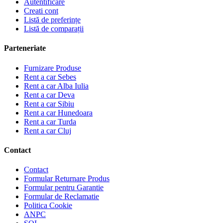
Autentificare
Creati cont
Listă de preferințe
Listă de comparații
Parteneriate
Furnizare Produse
Rent a car Sebes
Rent a car Alba Iulia
Rent a car Deva
Rent a car Sibiu
Rent a car Hunedoara
Rent a car Turda
Rent a car Cluj
Contact
Contact
Formular Returnare Produs
Formular pentru Garantie
Formular de Reclamatie
Politica Cookie
ANPC