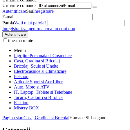
Urmarire comanda
Autentificare
Sau
Inregistrare
E-mail
Parola
V-ati uitat parola?
Inregistrati-va pentru a crea un cont nou
Autentificare
tine-ma minte
Meniu
Ingrijire Personala si Cosmetice
Casa, Gradina si Bricolaj
Bricolaj, Scule si Unelte
Electrocasnice si Climatizare
Petshop
Articole Sport si Aer Liber
Auto, Moto si ATV
IT, Laptop, Tablete si Telefoane
Jucarii, Cadouri si Birotica
Fashion
Mistery BOX
Pagina start
Casa, Gradina si Bricolaj
Hamace Si Leagane
Categorii