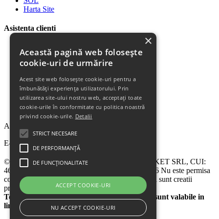
SOL
Harta Site
Asistenta clienti
×
Plata Produselor
Această pagină web folosește
Livrarea Produselor
cookie-uri de urmărire
Politica de Retur
Descarca Factura
Acest site web folosește cookie-uri pentru a
Descarca Garantia
îmbunătăți experiența utilizatorului. Prin
Urmareste Comanda
utilizarea site-ului nostru web, acceptați toate
Termeni Garantie
cookie-urile în conformitate cu politica noastră
Termeni si Conditii
privind cookie-urile.
Detalii
Abonare la newsletter
STRICT NECESARE
E-mail
DE PERFORMANȚĂ
© 2024 - 2026 eChilipir.ro - SIRIUS TOP MARKET SRL, CUI:
DE FUNCȚIONALITATE
46952581, Reg. Com.: Call Center: 0726 676 676 Nu este permisa
copierea sitului eChilipir.ro - Unele poze si softuri sunt creatii
ACCEPT COOKIE-URI
proprii.
Toate preturile sunt exprimate in lei. Ofertele sunt valabile in
limita stocului disponibil
NU ACCEPT COOKIE-URI