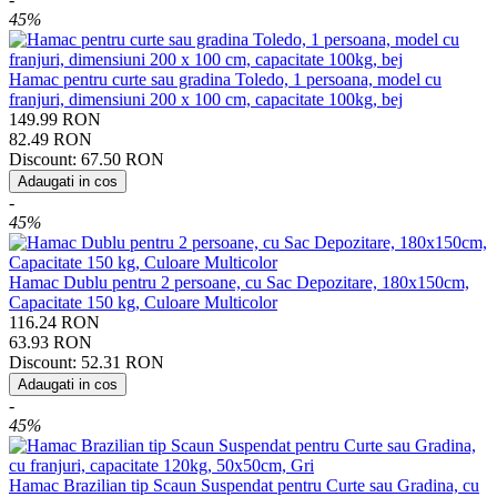
45%
Hamac pentru curte sau gradina Toledo, 1 persoana, model cu
franjuri, dimensiuni 200 x 100 cm, capacitate 100kg, bej
149.99
RON
82.49
RON
Discount:
67.50
RON
Adaugati in cos
-
45%
Hamac Dublu pentru 2 persoane, cu Sac Depozitare, 180x150cm,
Capacitate 150 kg, Culoare Multicolor
116.24
RON
63.93
RON
Discount:
52.31
RON
Adaugati in cos
-
45%
Hamac Brazilian tip Scaun Suspendat pentru Curte sau Gradina, cu