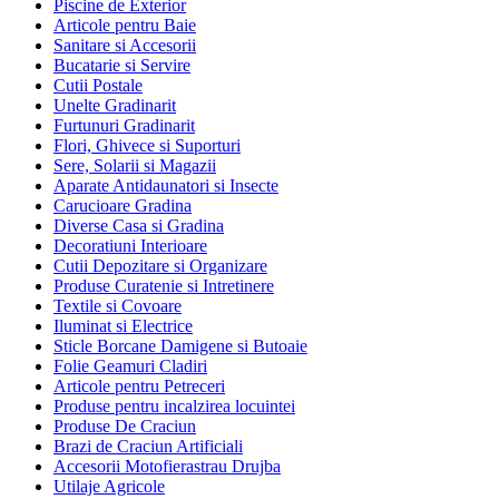
Piscine de Exterior
Articole pentru Baie
Sanitare si Accesorii
Bucatarie si Servire
Cutii Postale
Unelte Gradinarit
Furtunuri Gradinarit
Flori, Ghivece si Suporturi
Sere, Solarii si Magazii
Aparate Antidaunatori si Insecte
Carucioare Gradina
Diverse Casa si Gradina
Decoratiuni Interioare
Cutii Depozitare si Organizare
Produse Curatenie si Intretinere
Textile si Covoare
Iluminat si Electrice
Sticle Borcane Damigene si Butoaie
Folie Geamuri Cladiri
Articole pentru Petreceri
Produse pentru incalzirea locuintei
Produse De Craciun
Brazi de Craciun Artificiali
Accesorii Motofierastrau Drujba
Utilaje Agricole