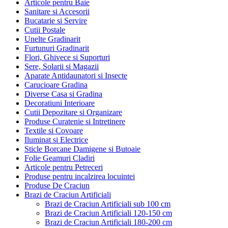
Articole pentru Baie
Sanitare si Accesorii
Bucatarie si Servire
Cutii Postale
Unelte Gradinarit
Furtunuri Gradinarit
Flori, Ghivece si Suporturi
Sere, Solarii si Magazii
Aparate Antidaunatori si Insecte
Carucioare Gradina
Diverse Casa si Gradina
Decoratiuni Interioare
Cutii Depozitare si Organizare
Produse Curatenie si Intretinere
Textile si Covoare
Iluminat si Electrice
Sticle Borcane Damigene si Butoaie
Folie Geamuri Cladiri
Articole pentru Petreceri
Produse pentru incalzirea locuintei
Produse De Craciun
Brazi de Craciun Artificiali
Brazi de Craciun Artificiali sub 100 cm
Brazi de Craciun Artificiali 120-150 cm
Brazi de Craciun Artificiali 180-200 cm