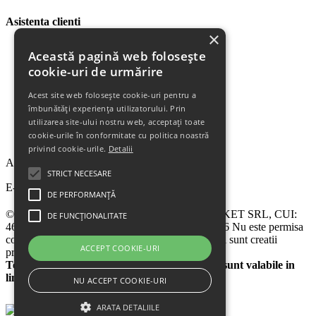
Asistenta clienti
×
Plata Produselor
Această pagină web folosește
Livrarea Produselor
cookie-uri de urmărire
Politica de Retur
Descarca Factura
Acest site web folosește cookie-uri pentru a
Descarca Garantia
îmbunătăți experiența utilizatorului. Prin
Urmareste Comanda
utilizarea site-ului nostru web, acceptați toate
Termeni Garantie
cookie-urile în conformitate cu politica noastră
Termeni si Conditii
privind cookie-urile.
Detalii
Abonare la newsletter
STRICT NECESARE
E-mail
DE PERFORMANȚĂ
© 2024 - 2026 eChilipir.ro - SIRIUS TOP MARKET SRL, CUI:
DE FUNCȚIONALITATE
46952581, Reg. Com.: Call Center: 0726 676 676 Nu este permisa
copierea sitului eChilipir.ro - Unele poze si softuri sunt creatii
ACCEPT COOKIE-URI
proprii.
Toate preturile sunt exprimate in lei. Ofertele sunt valabile in
limita stocului disponibil
NU ACCEPT COOKIE-URI
ARATA DETALIILE