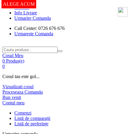
ALEGE ACUM
Contact
Info Livrare
Urmarire Comanda
Call Center: 0726 676 676
Urmareste Comanda
Cosul Meu
0 Produs(e)
0
Cosul tau este gol...
Vizualizati cosul
Proceseaza Comanda
Bun venit
Contul meu
Comenzi
Listă de comparații
Listă de preferințe
Urmarire comanda