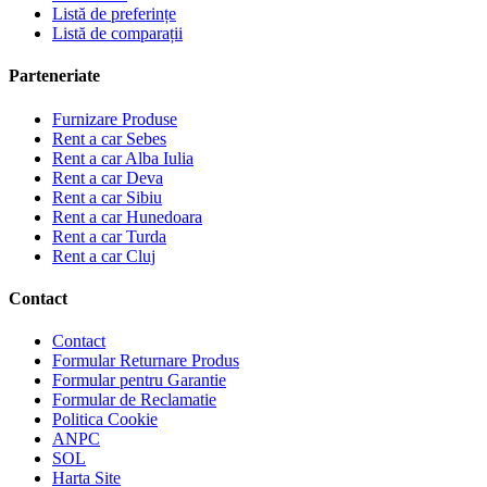
Listă de preferințe
Listă de comparații
Parteneriate
Furnizare Produse
Rent a car Sebes
Rent a car Alba Iulia
Rent a car Deva
Rent a car Sibiu
Rent a car Hunedoara
Rent a car Turda
Rent a car Cluj
Contact
Contact
Formular Returnare Produs
Formular pentru Garantie
Formular de Reclamatie
Politica Cookie
ANPC
SOL
Harta Site