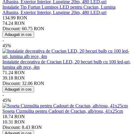
Instalatie Tip Furtun Luminos LED pentru Craciun, Lumina
Albastra, Exterior Interior, Lungime 20m, 480 LED-uri
134.99
RON
74.24
RON
Discount:
60.75
RON
Adaugati in cos
-
45%
Instalatie decorativa de Craciun LED, 20 becuri bulb cu 100 led-uri,
lumina alb rece, 4m
71.24
RON
39.18
RON
Discount:
32.06
RON
Adaugati in cos
-
45%
Soseta Cizmulita pentru Cadouri de Craciun, alb/rosu, 41x25cm
18.74
RON
10.31
RON
Discount:
8.43
RON
Adaugati in cos