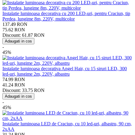
Instalatie luminoasa decorativa cu 200 LED-uri, pentru Craciun, tip
Perdea, lungime 8m, 220V, multicolor
137.49
RON
75.62
RON
Discount:
61.87
RON
Adaugati in cos
-
45%
Instalatie luminoasa decorativa Angel Hair, cu 15 siruri LED, 300
led-uri, lungime 2m, 220V, albastru
74.99
RON
41.24
RON
Discount:
33.75
RON
Adaugati in cos
-
45%
Instalatie luminoasa LED de Craciun, cu 10 led-uri, albastru, 90 cm,
2xAA
31.24
RON