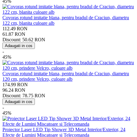
45%
Covoras rotund imitatie blana, pentru bradul de Craciun, diametru
122 cm, blanita culoare alb
112.49
RON
61.87
RON
Discount:
50.62
RON
Adaugati in cos
-
45%
Covoras rotund imitatie blana, pentru bradul de Craciun, diametru
120 cm, prindere Velcro, culoare alb
174.99
RON
96.24
RON
Discount:
78.75
RON
Adaugati in cos
-
45%
Proiector Laser LED Tip Shower 3D Metal Interior/Exterior, 24
Efecte de Lumini Miscatoare si Telecomanda