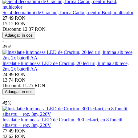
Set 4 decoratiuni de Craciun, forma Cadou, pentru Brad, multicolor
27.49
RON
15.12
RON
Discount:
12.37
RON
Adaugati in cos
-
45%
Instalatie luminoasa LED de Craciun, 20 led-uri, lumina alb rece,
2m, 2x baterii AA
24.99
RON
13.74
RON
Discount:
11.25
RON
Adaugati in cos
-
45%
Instalatie luminoasa LED de Craciun, 300 led-uri, cu 8 functii,
albastru + roz, 3m, 220V
77.49
RON
42.62
RON