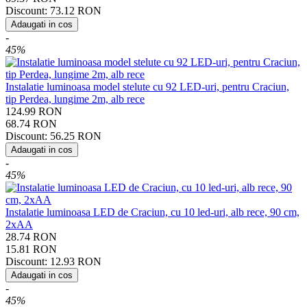
Discount:
73.12
RON
Adaugati in cos
-
45%
Instalatie luminoasa model stelute cu 92 LED-uri, pentru Craciun,
tip Perdea, lungime 2m, alb rece
124.99
RON
68.74
RON
Discount:
56.25
RON
Adaugati in cos
-
45%
Instalatie luminoasa LED de Craciun, cu 10 led-uri, alb rece, 90 cm,
2xAA
28.74
RON
15.81
RON
Discount:
12.93
RON
Adaugati in cos
-
45%