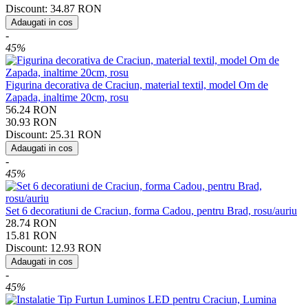
Discount:
34.87
RON
Adaugati in cos
-
45%
Figurina decorativa de Craciun, material textil, model Om de
Zapada, inaltime 20cm, rosu
56.24
RON
30.93
RON
Discount:
25.31
RON
Adaugati in cos
-
45%
Set 6 decoratiuni de Craciun, forma Cadou, pentru Brad, rosu/auriu
28.74
RON
15.81
RON
Discount:
12.93
RON
Adaugati in cos
-
45%