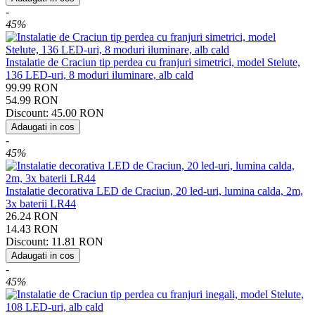
-
45%
Instalatie de Craciun tip perdea cu franjuri simetrici, model Stelute,
136 LED-uri, 8 moduri iluminare, alb cald
99.99
RON
54.99
RON
Discount:
45.00
RON
Adaugati in cos
-
45%
Instalatie decorativa LED de Craciun, 20 led-uri, lumina calda, 2m,
3x baterii LR44
26.24
RON
14.43
RON
Discount:
11.81
RON
Adaugati in cos
-
45%