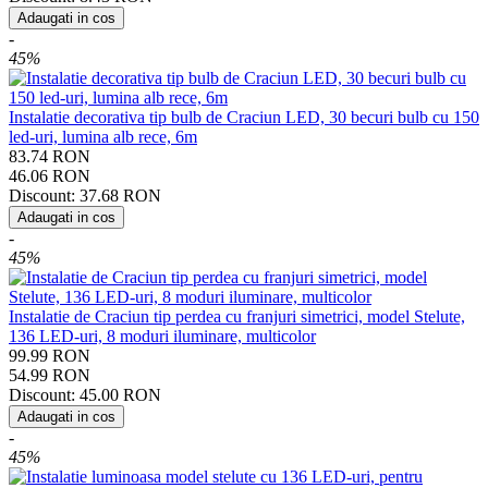
Adaugati in cos
-
45%
Instalatie decorativa tip bulb de Craciun LED, 30 becuri bulb cu 150
led-uri, lumina alb rece, 6m
83.74
RON
46.06
RON
Discount:
37.68
RON
Adaugati in cos
-
45%
Instalatie de Craciun tip perdea cu franjuri simetrici, model Stelute,
136 LED-uri, 8 moduri iluminare, multicolor
99.99
RON
54.99
RON
Discount:
45.00
RON
Adaugati in cos
-
45%