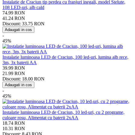
Instalatie de Craciun tip perdea cu franjuri inegali, model Stelute,
108 LED-uri, alb cald
74.99
RON
41.24
RON
Discount:
33.75
RON
Adaugati in cos
-
45%
Instalatie luminoasa LED de Craciun, 100 led-uri, lumina alb rece,
3m, 3x baterii AA
39.99
RON
21.99
RON
Discount:
18.00
RON
Adaugati in cos
-
45%
Instalatie luminoasa LED de Craciun, 10 led-uri, cu 2 programe,
culoare rosu, Alimentat cu baterii 2xAA
18.74
RON
10.31
RON
Discount:
8.43
RON