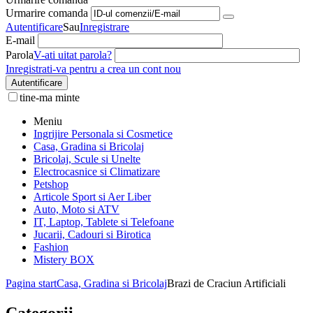
Urmarire comanda
Autentificare
Sau
Inregistrare
E-mail
Parola
V-ati uitat parola?
Inregistrati-va pentru a crea un cont nou
Autentificare
tine-ma minte
Meniu
Ingrijire Personala si Cosmetice
Casa, Gradina si Bricolaj
Bricolaj, Scule si Unelte
Electrocasnice si Climatizare
Petshop
Articole Sport si Aer Liber
Auto, Moto si ATV
IT, Laptop, Tablete si Telefoane
Jucarii, Cadouri si Birotica
Fashion
Mistery BOX
Pagina start
Casa, Gradina si Bricolaj
Brazi de Craciun Artificiali
Categorii