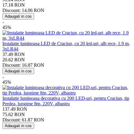
17.18
RON
Discount:
14.06
RON
Adaugati in cos
-
45%
Instalatie luminoasa LED de Craciun, cu 20 led-uri, alb rece, 1.9 m,
3xLR44
37.49
RON
20.62
RON
Discount:
16.87
RON
Adaugati in cos
-
45%
Instalatie luminoasa decorativa cu 200 LED-uri, pentru Craciun, tip
Perdea, lungime 8m, 220V, albastru
137.49
RON
75.62
RON
Discount:
61.87
RON
Adaugati in cos