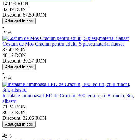
149.99
RON
82.49
RON
Discount:
67.50
RON
Adaugati in cos
-
45%
Costum de Mos Craciun pentru adulti, 5 piese,material flausat
87.49
RON
48.12
RON
Discount:
39.37
RON
Adaugati in cos
-
45%
Instalatie luminoasa LED de Craciun, 300 led-uri, cu 8 functii, 3m,
albastru
71.24
RON
39.18
RON
Discount:
32.06
RON
Adaugati in cos
-
45%