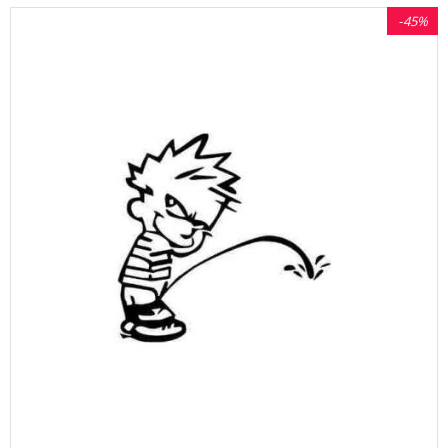
-
45%