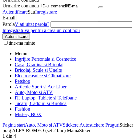
Urmarire comanda
Autentificare
Sau
Inregistrare
E-mail
Parola
V-ati uitat parola?
Inregistrati-va pentru a crea un cont nou
Autentificare
tine-ma minte
Meniu
Ingrijire Personala si Cosmetice
Casa, Gradina si Bricolaj
Bricolaj, Scule si Unelte
Electrocasnice si Climatizare
Petshop
Articole Sport si Aer Liber
Auto, Moto si ATV
IT, Laptop, Tablete si Telefoane
Jucarii, Cadouri si Birotica
Fashion
Mistery BOX
Pagina start
Auto, Moto si ATV
Stickere Auto
stickere Praguri
Sticker
prag ALFA ROMEO (set 2 buc) ManiaStiker
1
din
4