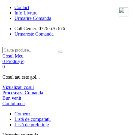
Contact
Info Livrare
Urmarire Comanda
Call Center: 0726 676 676
Urmareste Comanda
Cosul Meu
0 Produs(e)
0
Cosul tau este gol...
Vizualizati cosul
Proceseaza Comanda
Bun venit
Contul meu
Comenzi
Listă de comparații
Listă de preferințe
Urmarire comanda