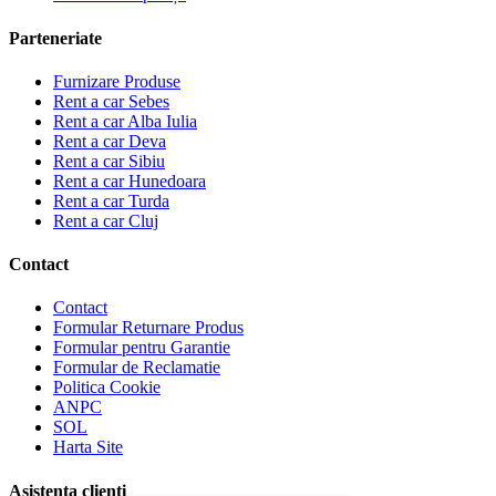
Parteneriate
Furnizare Produse
Rent a car Sebes
Rent a car Alba Iulia
Rent a car Deva
Rent a car Sibiu
Rent a car Hunedoara
Rent a car Turda
Rent a car Cluj
Contact
Contact
Formular Returnare Produs
Formular pentru Garantie
Formular de Reclamatie
Politica Cookie
ANPC
SOL
Harta Site
Asistenta clienti