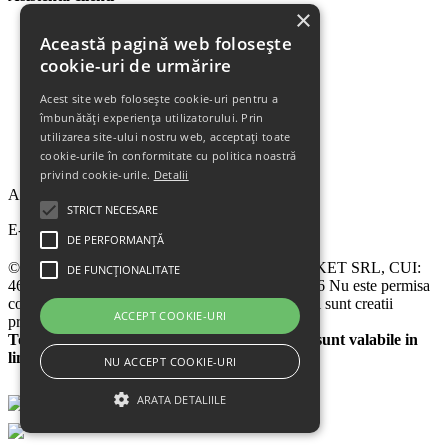
×
Plata Produselor
Această pagină web folosește
Livrarea Produselor
cookie-uri de urmărire
Politica de Retur
Descarca Factura
Acest site web folosește cookie-uri pentru a
Descarca Garantia
îmbunătăți experiența utilizatorului. Prin
Urmareste Comanda
utilizarea site-ului nostru web, acceptați toate
Termeni Garantie
cookie-urile în conformitate cu politica noastră
Termeni si Conditii
privind cookie-urile.
Detalii
Abonare la newsletter
STRICT NECESARE
E-mail
DE PERFORMANȚĂ
© 2024 - 2026 eChilipir.ro - SIRIUS TOP MARKET SRL, CUI:
DE FUNCȚIONALITATE
46952581, Reg. Com.: Call Center: 0726 676 676 Nu este permisa
copierea sitului eChilipir.ro - Unele poze si softuri sunt creatii
ACCEPT COOKIE-URI
proprii.
Toate preturile sunt exprimate in lei. Ofertele sunt valabile in
limita stocului disponibil
NU ACCEPT COOKIE-URI
ARATA DETALIILE