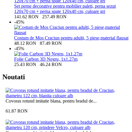
Set perne decorative pentru mobilier paleti, perna sezut
120x70 cm + perna spate 120x40 cm, culoare gri
141.62
RON
257.49
RON
-45%
Costum de Mos Craciun pentru adulti, 5 piese,material flausat
48.12
RON
87.49
RON
-45%
Folie Carbon 3D Negru, 1x1.27m
25.43
RON
46.24
RON
Noutati
Covoras rotund imitatie blana, pentru bradul de...
61.87
RON