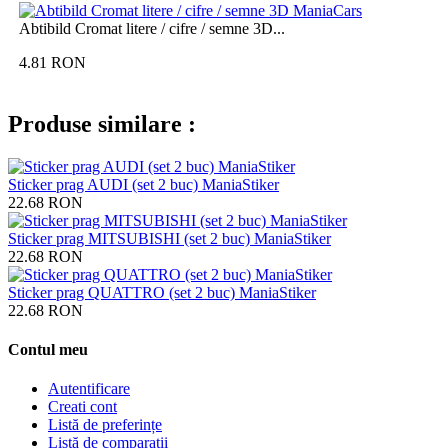
Abtibild Cromat litere / cifre / semne 3D...
4.81
RON
Produse similare :
Sticker prag AUDI (set 2 buc) ManiaStiker
22.68
RON
Sticker prag MITSUBISHI (set 2 buc) ManiaStiker
22.68
RON
Sticker prag QUATTRO (set 2 buc) ManiaStiker
22.68
RON
Contul meu
Autentificare
Creati cont
Listă de preferințe
Listă de comparații