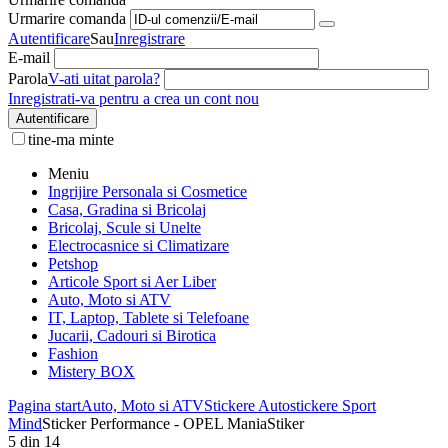
Urmarire comanda
Autentificare
Sau
Inregistrare
E-mail
Parola
V-ati uitat parola?
Inregistrati-va pentru a crea un cont nou
Autentificare
tine-ma minte
Meniu
Ingrijire Personala si Cosmetice
Casa, Gradina si Bricolaj
Bricolaj, Scule si Unelte
Electrocasnice si Climatizare
Petshop
Articole Sport si Aer Liber
Auto, Moto si ATV
IT, Laptop, Tablete si Telefoane
Jucarii, Cadouri si Birotica
Fashion
Mistery BOX
Pagina start
Auto, Moto si ATV
Stickere Auto
stickere Sport
Mind
Sticker Performance - OPEL ManiaStiker
5
din
14