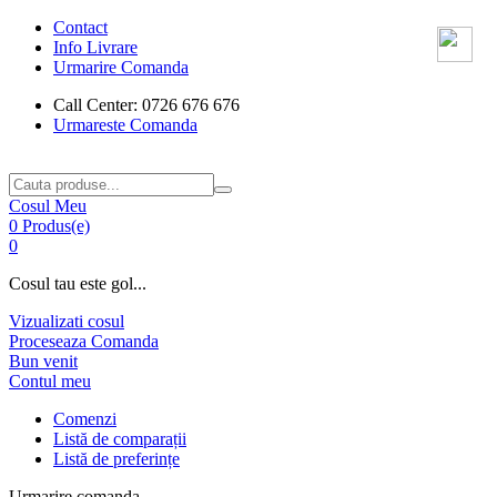
Contact
Info Livrare
Urmarire Comanda
Call Center: 0726 676 676
Urmareste Comanda
Cosul Meu
0 Produs(e)
0
Cosul tau este gol...
Vizualizati cosul
Proceseaza Comanda
Bun venit
Contul meu
Comenzi
Listă de comparații
Listă de preferințe
Urmarire comanda