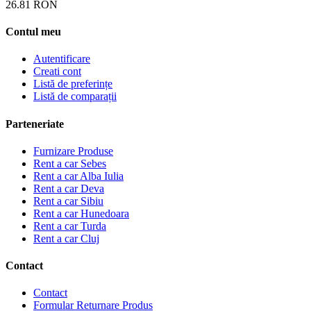
26.81
RON
Contul meu
Autentificare
Creati cont
Listă de preferințe
Listă de comparații
Parteneriate
Furnizare Produse
Rent a car Sebes
Rent a car Alba Iulia
Rent a car Deva
Rent a car Sibiu
Rent a car Hunedoara
Rent a car Turda
Rent a car Cluj
Contact
Contact
Formular Returnare Produs