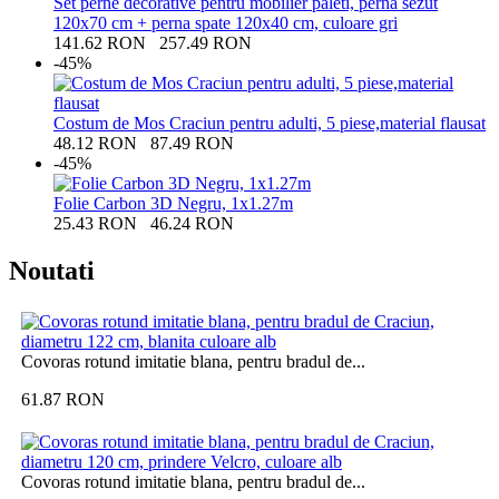
Set perne decorative pentru mobilier paleti, perna sezut
120x70 cm + perna spate 120x40 cm, culoare gri
141.62
RON
257.49
RON
-45%
Costum de Mos Craciun pentru adulti, 5 piese,material flausat
48.12
RON
87.49
RON
-45%
Folie Carbon 3D Negru, 1x1.27m
25.43
RON
46.24
RON
Noutati
Covoras rotund imitatie blana, pentru bradul de...
61.87
RON
Covoras rotund imitatie blana, pentru bradul de...