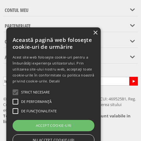
CONTUL MEU
PARTENERIATE
×
Această pagină web folosește
CONTACT
cookie-uri de urmărire
ASISTENTA CLIENTI
Acest site web folosește cookie-uri pentru a
îmbunătăți experiența utilizatorului. Prin
utilizarea site-ului nostru web, acceptați toate
Abonare la newsletter
cookie-urile în conformitate cu politica noastră
privind cookie-urile.
Detalii
STRICT NECESARE
© 2024 - 2026 eChilipir.ro - SIRIUS TOP MARKET SRL, CUI: 46952581, Reg.
DE PERFORMANȚĂ
Com.: Call Center: 0726 676 676 Nu este permisa copierea sitului
eChilipir.ro - Unele poze si softuri sunt creatii proprii.
DE FUNCȚIONALITATE
Toate preturile sunt exprimate in lei. Ofertele sunt valabile in
limita stocului disponibil
ACCEPT COOKIE-URI
NU ACCEPT COOKIE-URI