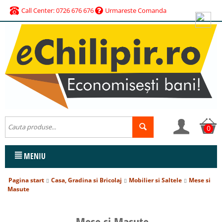
Call Center: 0726 676 676
Urmareste Comanda
0
MENIU
Pagina start
Casa, Gradina si Bricolaj
Mobilier si Saltele
Mese si
Masute
Mese si Masute