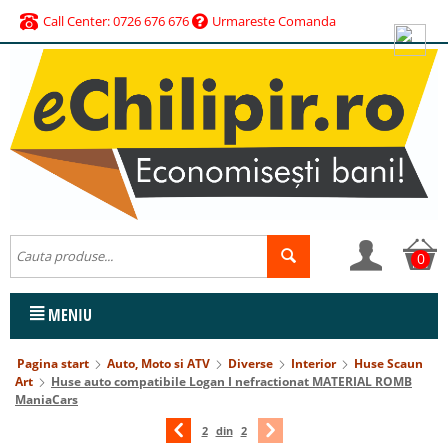
Call Center: 0726 676 676
Urmareste Comanda
0
MENIU
Pagina start
Auto, Moto si ATV
Diverse
Interior
Huse Scaun
Art
Huse auto compatibile Logan I nefractionat MATERIAL ROMB
ManiaCars
2
din
2