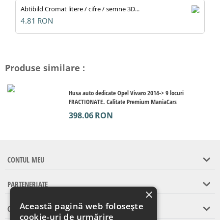
Abtibild Cromat litere / cifre / semne 3D...
4.81
RON
Produse similare :
Husa auto dedicate Opel Vivaro 2014-> 9 locuri
FRACTIONATE. Calitate Premium ManiaCars
398.06
RON
CONTUL MEU
PARTENERIATE
×
Această pagină web folosește
CONTACT
cookie-uri de urmărire