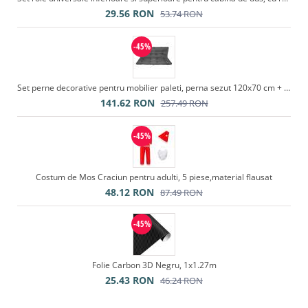
29.56
RON
53.74
RON
-45%
Set perne decorative pentru mobilier paleti, perna sezut 120x70 cm + perna spate 120x40 cm, culoare gri
141.62
RON
257.49
RON
-45%
Costum de Mos Craciun pentru adulti, 5 piese,material flausat
48.12
RON
87.49
RON
-45%
Folie Carbon 3D Negru, 1x1.27m
25.43
RON
46.24
RON