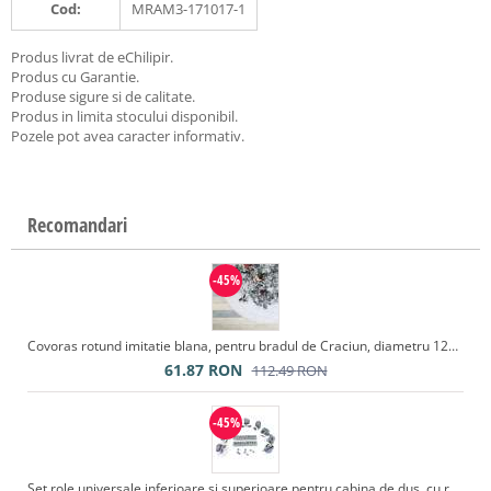
Cod:
MRAM3-171017-1
Produs livrat de eChilipir.
Produs cu Garantie.
Produse sigure si de calitate.
Produs in limita stocului disponibil.
Pozele pot avea caracter informativ.
Recomandari
-45%
Covoras rotund imitatie blana, pentru bradul de Craciun, diametru 122 cm, blanita culoare alb
61.87
RON
112.49
RON
-45%
Set role universale inferioare si superioare pentru cabina de dus, cu rulmenti, 24 piese