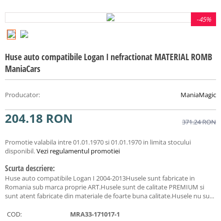
-
45%
Huse auto compatibile Logan I nefractionat MATERIAL ROMB
ManiaCars
Producator
:
ManiaMagic
204.18
RON
371.24
RON
Promotie valabila intre 01.01.1970 si 01.01.1970 in limita stocului
disponibil.
Vezi regulamentul promotiei
Scurta descriere:
Huse auto compatibile Logan I 2004-2013Husele sunt fabricate in
Romania sub marca proprie ART.Husele sunt de calitate PREMIUM si
sunt atent fabricate din materiale de foarte buna calitate.Husele nu su...
COD:
MRA33-171017-1