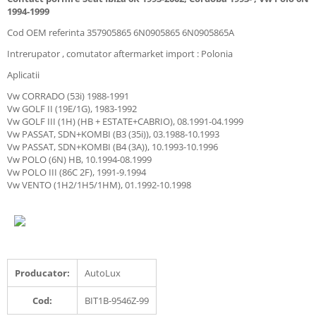
1994-1999
Cod OEM referinta 357905865 6N0905865 6N0905865A
Intrerupator , comutator aftermarket import : Polonia
Aplicatii
Vw CORRADO (53i) 1988-1991
Vw GOLF II (19E/1G), 1983-1992
Vw GOLF III (1H) (HB + ESTATE+CABRIO), 08.1991-04.1999
Vw PASSAT, SDN+KOMBI (B3 (35i)), 03.1988-10.1993
Vw PASSAT, SDN+KOMBI (B4 (3A)), 10.1993-10.1996
Vw POLO (6N) HB, 10.1994-08.1999
Vw POLO III (86C 2F), 1991-9.1994
Vw VENTO (1H2/1H5/1HM), 01.1992-10.1998
Producator:
AutoLux
Cod:
BIT1B-9546Z-99