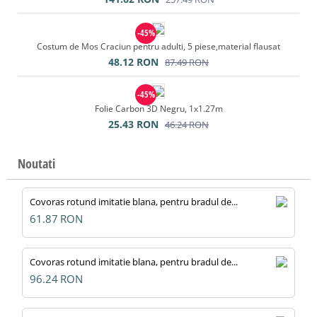
-45%
Costum de Mos Craciun pentru adulti, 5 piese,material flausat
48.12
RON
87.49
RON
-45%
Folie Carbon 3D Negru, 1x1.27m
25.43
RON
46.24
RON
Noutati
Covoras rotund imitatie blana, pentru bradul de...
61.87
RON
Covoras rotund imitatie blana, pentru bradul de...
96.24
RON