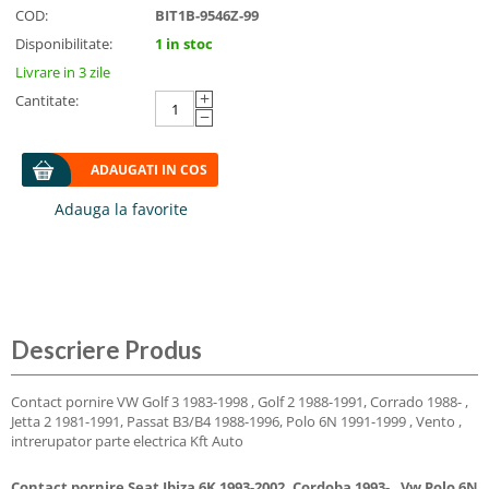
COD:
BIT1B-9546Z-99
Disponibilitate:
1 in stoc
Livrare in 3 zile
+
Cantitate:
−
ADAUGATI IN COS
Descriere Produs
Contact pornire VW Golf 3 1983-1998 , Golf 2 1988-1991, Corrado 1988- ,
Jetta 2 1981-1991, Passat B3/B4 1988-1996, Polo 6N 1991-1999 , Vento ,
intrerupator parte electrica Kft Auto
Contact pornire Seat Ibiza 6K 1993-2002, Cordoba 1993- , Vw Polo 6N