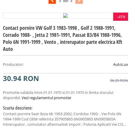
3
din
3
-
45%
Contact pornire VW Golf 3 1983-1998 , Golf 2 1988-1991,
Corrado 1988- , Jetta 2 1981-1991, Passat B3/B4 1988-1996,
Polo 6N 1991-1999 , Vento , intrerupator parte electrica Kft
Auto
Producator
:
AutoLux
30.94
RON
56.25
RON
Promotie valabila intre 01.01.1970 si 01.01.1970 in limita stocului
disponibil.
Vezi regulamentul promotiei
Scurta descriere:
Contact pornire Seat Ibiza 6K 1993-2002, Cordoba 1993- , Vw Polo 6N
1994-1999 Cod OEM referinta 357905865 6N0905865 6N0905865A
Intrerupator , comutator aftermarket import : Polonia Aplicatii Vw CO...