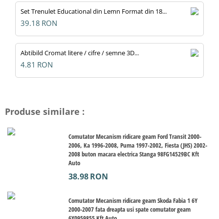
Set Trenulet Educational din Lemn Format din 18...
39.18
RON
Abtibild Cromat litere / cifre / semne 3D...
4.81
RON
Produse similare :
Comutator Mecanism ridicare geam Ford Transit 2000-
2006, Ka 1996-2008, Puma 1997-2002, Fiesta (JHS) 2002-
2008 buton macara electrica Stanga 98FG14529BC Kft
Auto
38.98
RON
Comutator Mecanism ridicare geam Skoda Fabia 1 6Y
2000-2007 fata dreapta usi spate comutator geam
6Y0959855 Kft Auto