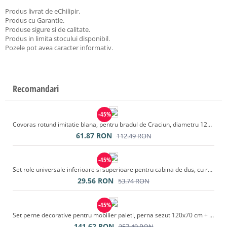
Produs livrat de eChilipir.
Produs cu Garantie.
Produse sigure si de calitate.
Produs in limita stocului disponibil.
Pozele pot avea caracter informativ.
Recomandari
-45%
Covoras rotund imitatie blana, pentru bradul de Craciun, diametru 122 cm, blanita culoare alb
61.87
RON
112.49
RON
-45%
Set role universale inferioare si superioare pentru cabina de dus, cu rulmenti, 24 piese
29.56
RON
53.74
RON
-45%
Set perne decorative pentru mobilier paleti, perna sezut 120x70 cm + perna spate 120x40 cm, culoare gri
141.62
RON
257.49
RON