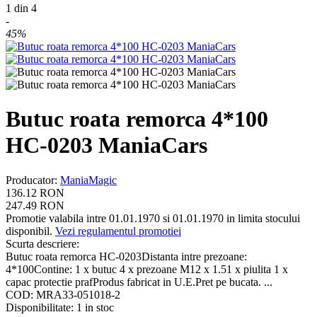
1
din
4
-
45%
Butuc roata remorca 4*100
HC-0203 ManiaCars
Producator
:
ManiaMagic
136.12
RON
247.49
RON
Promotie valabila intre 01.01.1970 si 01.01.1970 in limita stocului
disponibil.
Vezi regulamentul promotiei
Scurta descriere:
Butuc roata remorca HC-0203Distanta intre prezoane:
4*100Contine: 1 x butuc 4 x prezoane M12 x 1.51 x piulita 1 x
capac protectie prafProdus fabricat in U.E.Pret pe bucata. ...
COD:
MRA33-051018-2
Disponibilitate:
1 in stoc