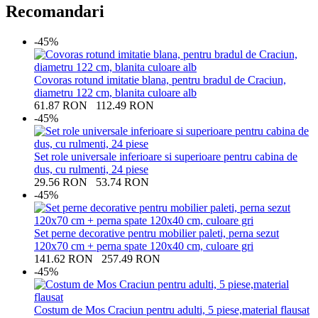
Recomandari
-45%
Covoras rotund imitatie blana, pentru bradul de Craciun,
diametru 122 cm, blanita culoare alb
61.87
RON
112.49
RON
-45%
Set role universale inferioare si superioare pentru cabina de
dus, cu rulmenti, 24 piese
29.56
RON
53.74
RON
-45%
Set perne decorative pentru mobilier paleti, perna sezut
120x70 cm + perna spate 120x40 cm, culoare gri
141.62
RON
257.49
RON
-45%
Costum de Mos Craciun pentru adulti, 5 piese,material flausat