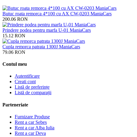
Butuc roata remorca 4*100 cu AX CW-0203 ManiaCars
200.06
RON
Prindere podea pentru marfa U-01 ManiaCars
15.12
RON
Cupla remorca patrata 1300J ManiaCars
79.06
RON
Contul meu
Autentificare
Creati cont
Listă de preferințe
Listă de comparații
Parteneriate
Furnizare Produse
Rent a car Sebes
Rent a car Alba Iulia
Rent a car Deva