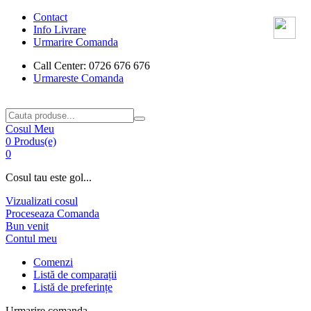
Contact
Info Livrare
Urmarire Comanda
Call Center: 0726 676 676
Urmareste Comanda
Cosul Meu
0 Produs(e)
0
Cosul tau este gol...
Vizualizati cosul
Proceseaza Comanda
Bun venit
Contul meu
Comenzi
Listă de comparații
Listă de preferințe
Urmarire comanda