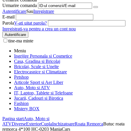
Urmarire comanda
Autentificare
Sau
Inregistrare
E-mail
Parola
V-ati uitat parola?
Inregistrati-va pentru a crea un cont nou
Autentificare
tine-ma minte
Meniu
Ingrijire Personala si Cosmetice
Casa, Gradina si Bricolaj
Bricolaj, Scule si Unelte
Electrocasnice si Climatizare
Petshop
Articole Sport si Aer Liber
Auto, Moto si ATV
IT, Laptop, Tablete si Telefoane
Jucarii, Cadouri si Birotica
Fashion
Mistery BOX
Pagina start
Auto, Moto si
ATV
Diverse
Exterior
Cupla
Inchizatoare
Roata Remorca
Butuc roata
remorca 4*100 HC-0203 ManiaCars