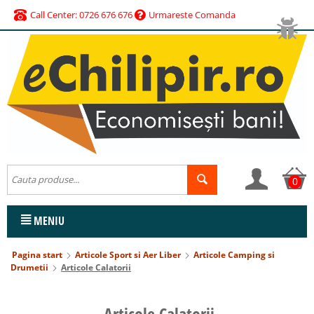
Call Center: 0726 676 676
Urmareste Comanda
0
MENIU
Pagina start
Articole Sport si Aer Liber
Articole Camping si
Drumetii
Articole Calatorii
Articole Calatorii