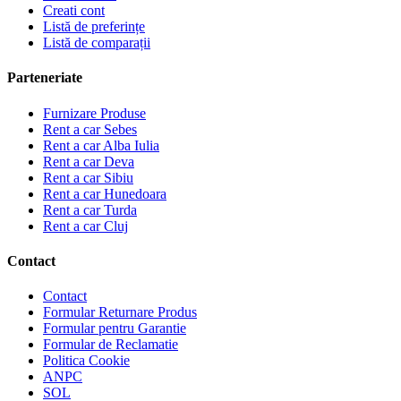
Creati cont
Listă de preferințe
Listă de comparații
Parteneriate
Furnizare Produse
Rent a car Sebes
Rent a car Alba Iulia
Rent a car Deva
Rent a car Sibiu
Rent a car Hunedoara
Rent a car Turda
Rent a car Cluj
Contact
Contact
Formular Returnare Produs
Formular pentru Garantie
Formular de Reclamatie
Politica Cookie
ANPC
SOL