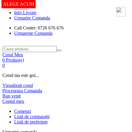
ALEGE ACUM
Contact
Info Livrare
Urmarire Comanda
Call Center: 0726 676 676
Urmareste Comanda
Cosul Meu
0 Produs(e)
0
Cosul tau este gol...
Vizualizati cosul
Proceseaza Comanda
Bun venit
Contul meu
Comenzi
Listă de comparații
Listă de preferințe
Urmarire comanda