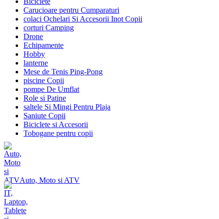
Biciclete
Carucioare pentru Cumparaturi
colaci Ochelari Si Accesorii Inot Copii
corturi Camping
Drone
Echipamente
Hobby
lanterne
Mese de Tenis Ping-Pong
piscine Copii
pompe De Umflat
Role si Patine
saltele Si Mingi Pentru Plaja
Saniute Copii
Biciclete si Accesorii
Tobogane pentru copii
Auto, Moto si ATV