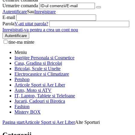
Urmarire comanda
Autentificare
Sau
Inregistrare
E-mail
Parola
V-ati uitat parola?
Inregistrati-va pentru a crea un cont nou
Autentificare
tine-ma minte
Meniu
Ingrijire Personala si Cosmetice
Casa, Gradina si Bricolaj
Bricolaj, Scule si Unelte
Electrocasnice si Climatizare
Petshop
Articole Sport si Aer Liber
Auto, Moto si ATV
IT, Laptop, Tablete si Telefoane
Jucarii, Cadouri si Birotica
Fashion
Mistery BOX
Pagina start
Articole Sport si Aer Liber
Alte Sporturi
Categorii