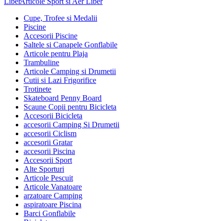
Articole Sport si Aer Liber
Cupe, Trofee si Medalii
Piscine
Accesorii Piscine
Saltele si Canapele Gonflabile
Articole pentru Plaja
Trambuline
Articole Camping si Drumetii
Cutii si Lazi Frigorifice
Trotinete
Skateboard Penny Board
Scaune Copii pentru Bicicleta
Accesorii Bicicleta
accesorii Camping Si Drumetii
accesorii Ciclism
accesorii Gratar
accesorii Piscina
Accesorii Sport
Alte Sporturi
Articole Pescuit
Articole Vanatoare
arzatoare Camping
aspiratoare Piscina
Barci Gonflabile