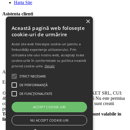
Harta Site
Asistenta clienti
×
Plata Produselor
Această pagină web folosește
Livrarea Produselor
cookie-uri de urmărire
Politica de Retur
Descarca Factura
Acest site web folosește cookie-uri pentru a
Descarca Garantia
îmbunătăți experiența utilizatorului. Prin
Urmareste Comanda
utilizarea site-ului nostru web, acceptați toate
Termeni Garantie
cookie-urile în conformitate cu politica noastră
Termeni si Conditii
privind cookie-urile.
Detalii
Abonare la newsletter
STRICT NECESARE
E-mail
DE PERFORMANȚĂ
© 2024 - 2026 eChilipir.ro - SIRIUS TOP MARKET SRL, CUI:
DE FUNCȚIONALITATE
46952581, Reg. Com.: Call Center: 0726 676 676 Nu este permisa
copierea sitului eChilipir.ro - Unele poze si softuri sunt creatii
ACCEPT COOKIE-URI
proprii.
Toate preturile sunt exprimate in lei. Ofertele sunt valabile in
limita stocului disponibil
NU ACCEPT COOKIE-URI