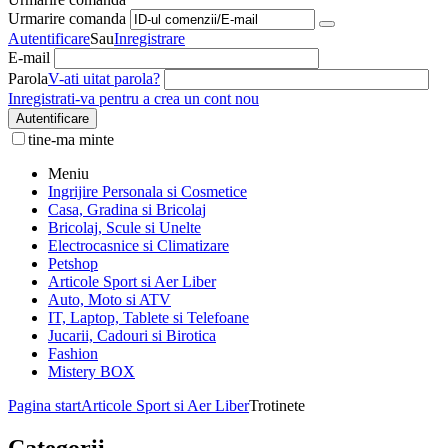
Urmarire comanda
Autentificare
Sau
Inregistrare
E-mail
Parola
V-ati uitat parola?
Inregistrati-va pentru a crea un cont nou
Autentificare
tine-ma minte
Meniu
Ingrijire Personala si Cosmetice
Casa, Gradina si Bricolaj
Bricolaj, Scule si Unelte
Electrocasnice si Climatizare
Petshop
Articole Sport si Aer Liber
Auto, Moto si ATV
IT, Laptop, Tablete si Telefoane
Jucarii, Cadouri si Birotica
Fashion
Mistery BOX
Pagina start
Articole Sport si Aer Liber
Trotinete
Categorii