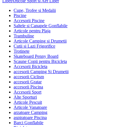
Articole Sport si Aer Liber
Cupe, Trofee si Medalii
Piscine
Accesorii Piscine
Saltele si Canapele Gonflabile
Articole pentru Plaja
Trambuline
Articole Camping si Drumetii
Cutii si Lazi Frigorifice
Trotinete
Skateboard Penny Board
Scaune Copii pentru Bicicleta
Accesorii Bicicleta
accesorii Camping Si Drumetii
accesorii Ciclism
accesorii Gratar
accesorii Piscina
Accesorii Sport
Alte Sporturi
Articole Pescuit
Articole Vanatoare
arzatoare Camping
aspiratoare Piscina
Barci Gonflabile