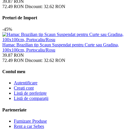
39.87
RON
72.49
RON
Discount:
32.62
RON
Preturi de Import
-45%
Hamac Brazilian tip Scaun Suspendat pentru Curte sau Gradina,
100x100cm, Portocaliu/Rosu
39.87
RON
72.49
RON
Discount:
32.62
RON
Contul meu
Autentificare
Creati cont
Listă de preferințe
Listă de comparații
Parteneriate
Furnizare Produse
Rent a car Sebes