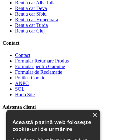
Rent a car Alba Iulia
Rent a car Deva
Rent a car Sibiu
Rent a car Hunedoara
Rent a car Turda
Rent a car Cluj
Contact
Contact
Formular Returnare Produs
Formular pentru Garantie
Formular de Reclamatie
Politica Cookie
ANPC
SOL
Harta Site
Asistenta clienti
×
Plata Produselor
Această pagină web folosește
Livrarea Produselor
cookie-uri de urmărire
Politica de Retur
Descarca Factura
Acest site web folosește cookie-uri pentru a