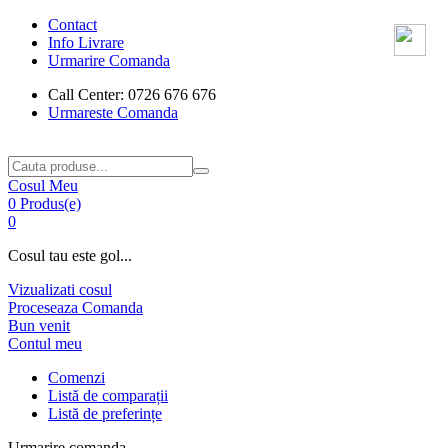
Contact
Info Livrare
Urmarire Comanda
Call Center: 0726 676 676
Urmareste Comanda
Cosul Meu
0 Produs(e)
0
Cosul tau este gol...
Vizualizati cosul
Proceseaza Comanda
Bun venit
Contul meu
Comenzi
Listă de comparații
Listă de preferințe
Urmarire comanda