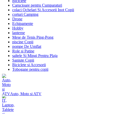
Biciclete
Carucioare pentru Cumparaturi
colaci Ochelari Si Accesorii Inot Copii
corturi Camping
Drone
Echipamente
Hobby
lanterne
Mese de Tenis Ping-Pong
piscine Copii
pompe De Umflat
Role si Patine
saltele Si Mingi Pentru Plaja
Saniute Copii
Biciclete si Accesorii
Tobogane pentru copii
Auto, Moto si ATV