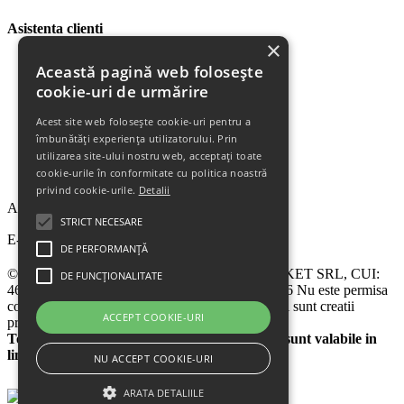
Asistenta clienti
×
Plata Produselor
Această pagină web folosește
Livrarea Produselor
cookie-uri de urmărire
Politica de Retur
Descarca Factura
Acest site web folosește cookie-uri pentru a
Descarca Garantia
îmbunătăți experiența utilizatorului. Prin
Urmareste Comanda
utilizarea site-ului nostru web, acceptați toate
Termeni Garantie
cookie-urile în conformitate cu politica noastră
Termeni si Conditii
privind cookie-urile.
Detalii
Abonare la newsletter
STRICT NECESARE
E-mail
DE PERFORMANȚĂ
© 2024 - 2026 eChilipir.ro - SIRIUS TOP MARKET SRL, CUI:
DE FUNCȚIONALITATE
46952581, Reg. Com.: Call Center: 0726 676 676 Nu este permisa
copierea sitului eChilipir.ro - Unele poze si softuri sunt creatii
ACCEPT COOKIE-URI
proprii.
Toate preturile sunt exprimate in lei. Ofertele sunt valabile in
limita stocului disponibil
NU ACCEPT COOKIE-URI
ARATA DETALIILE