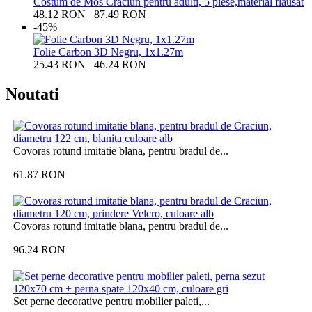
Costum de Mos Craciun pentru adulti, 5 piese,material flausat
48.12
RON
87.49
RON
-45%
Folie Carbon 3D Negru, 1x1.27m
25.43
RON
46.24
RON
Noutati
Covoras rotund imitatie blana, pentru bradul de...
61.87
RON
Covoras rotund imitatie blana, pentru bradul de...
96.24
RON
Set perne decorative pentru mobilier paleti,...