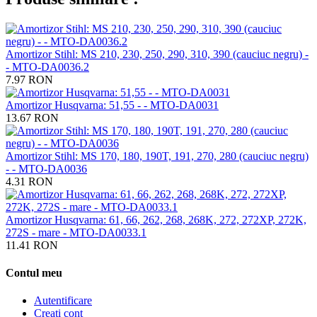
Amortizor Stihl: MS 210, 230, 250, 290, 310, 390 (cauciuc negru) -
- MTO-DA0036.2
7.97
RON
Amortizor Husqvarna: 51,55 - - MTO-DA0031
13.67
RON
Amortizor Stihl: MS 170, 180, 190T, 191, 270, 280 (cauciuc negru)
- - MTO-DA0036
4.31
RON
Amortizor Husqvarna: 61, 66, 262, 268, 268K, 272, 272XP, 272K,
272S - mare - MTO-DA0033.1
11.41
RON
Contul meu
Autentificare
Creati cont