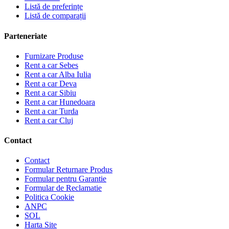
Listă de preferințe
Listă de comparații
Parteneriate
Furnizare Produse
Rent a car Sebes
Rent a car Alba Iulia
Rent a car Deva
Rent a car Sibiu
Rent a car Hunedoara
Rent a car Turda
Rent a car Cluj
Contact
Contact
Formular Returnare Produs
Formular pentru Garantie
Formular de Reclamatie
Politica Cookie
ANPC
SOL
Harta Site