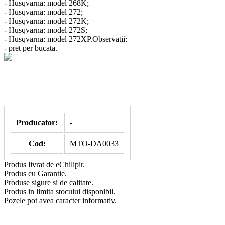
- Husqvarna: model 268K;
- Husqvarna: model 272;
- Husqvarna: model 272K;
- Husqvarna: model 272S;
- Husqvarna: model 272XP.Observatii:
- pret per bucata.
Producator:
-
Cod:
MTO-DA0033
Produs livrat de eChilipir.
Produs cu Garantie.
Produse sigure si de calitate.
Produs in limita stocului disponibil.
Pozele pot avea caracter informativ.