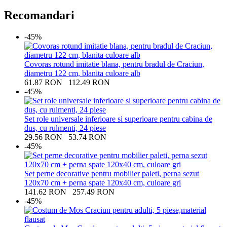
Recomandari
-45%
Covoras rotund imitatie blana, pentru bradul de Craciun,
diametru 122 cm, blanita culoare alb
61.87
RON
112.49
RON
-45%
Set role universale inferioare si superioare pentru cabina de
dus, cu rulmenti, 24 piese
29.56
RON
53.74
RON
-45%
Set perne decorative pentru mobilier paleti, perna sezut
120x70 cm + perna spate 120x40 cm, culoare gri
141.62
RON
257.49
RON
-45%