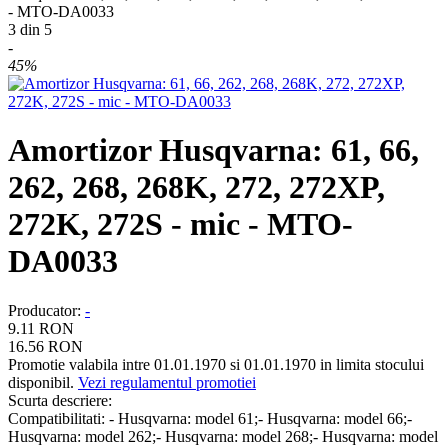
- MTO-DA0033
3
din
5
-
45%
Amortizor Husqvarna: 61, 66,
262, 268, 268K, 272, 272XP,
272K, 272S - mic - MTO-
DA0033
Producator
:
-
9.11
RON
16.56
RON
Promotie valabila intre 01.01.1970 si 01.01.1970 in limita stocului
disponibil.
Vezi regulamentul promotiei
Scurta descriere:
Compatibilitati: - Husqvarna: model 61;- Husqvarna: model 66;-
Husqvarna: model 262;- Husqvarna: model 268;- Husqvarna: model