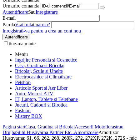
Urmarire comanda
Autentificare
Sau
Inregistrare
E-mail
Parola
V-ati uitat parola?
Inregistrati-va pentru a crea un cont nou
Autentificare
tine-ma minte
Meniu
Ingrijire Personala si Cosmetice
Casa, Gradina si Bricolaj
Bricolaj, Scule si Unelte
Electrocasnice si Climatizare
Petshop
Articole Sport si Aer Liber
Auto, Moto si ATV
IT, Laptop, Tablete si Telefoane
Jucarii, Cadouri si Birotica
Fashion
Mistery BOX
Pagina start
Casa, Gradina si Bricolaj
Accesorii Motofierastrau
Drujba
Stihl Husqvarna Partner Etc..
Amortizoare
Amortizor
Husqvarna: 61, 66, 262, 268, 268K, 272, 272XP, 272K, 272S - mic