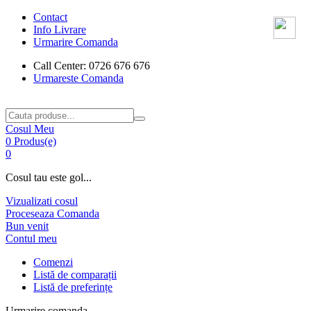
Contact
Info Livrare
Urmarire Comanda
Call Center: 0726 676 676
Urmareste Comanda
Cosul Meu
0 Produs(e)
0
Cosul tau este gol...
Vizualizati cosul
Proceseaza Comanda
Bun venit
Contul meu
Comenzi
Listă de comparații
Listă de preferințe
Urmarire comanda