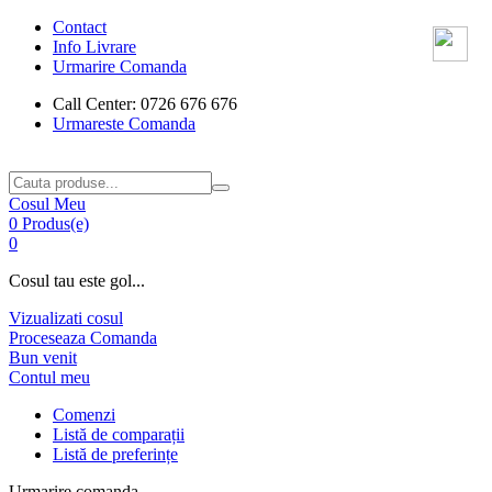
Contact
Info Livrare
Urmarire Comanda
Call Center: 0726 676 676
Urmareste Comanda
Cosul Meu
0 Produs(e)
0
Cosul tau este gol...
Vizualizati cosul
Proceseaza Comanda
Bun venit
Contul meu
Comenzi
Listă de comparații
Listă de preferințe
Urmarire comanda