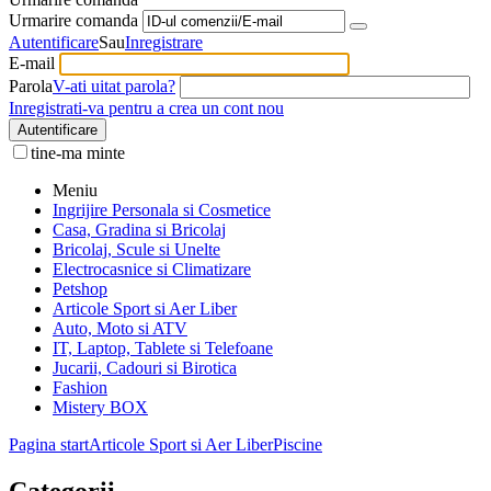
Urmarire comanda
Autentificare
Sau
Inregistrare
E-mail
Parola
V-ati uitat parola?
Inregistrati-va pentru a crea un cont nou
Autentificare
tine-ma minte
Meniu
Ingrijire Personala si Cosmetice
Casa, Gradina si Bricolaj
Bricolaj, Scule si Unelte
Electrocasnice si Climatizare
Petshop
Articole Sport si Aer Liber
Auto, Moto si ATV
IT, Laptop, Tablete si Telefoane
Jucarii, Cadouri si Birotica
Fashion
Mistery BOX
Pagina start
Articole Sport si Aer Liber
Piscine
Categorii