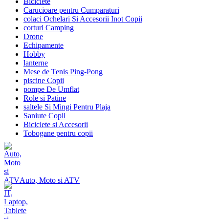
Biciclete
Carucioare pentru Cumparaturi
colaci Ochelari Si Accesorii Inot Copii
corturi Camping
Drone
Echipamente
Hobby
lanterne
Mese de Tenis Ping-Pong
piscine Copii
pompe De Umflat
Role si Patine
saltele Si Mingi Pentru Plaja
Saniute Copii
Biciclete si Accesorii
Tobogane pentru copii
Auto, Moto si ATV