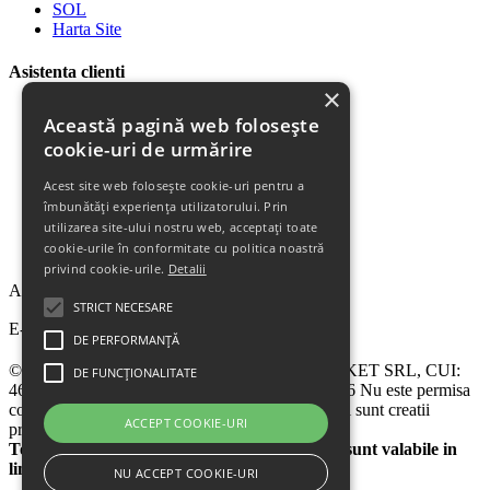
SOL
Harta Site
Asistenta clienti
×
Plata Produselor
Această pagină web folosește
Livrarea Produselor
cookie-uri de urmărire
Politica de Retur
Descarca Factura
Acest site web folosește cookie-uri pentru a
Descarca Garantia
îmbunătăți experiența utilizatorului. Prin
Urmareste Comanda
utilizarea site-ului nostru web, acceptați toate
Termeni Garantie
cookie-urile în conformitate cu politica noastră
Termeni si Conditii
privind cookie-urile.
Detalii
Abonare la newsletter
STRICT NECESARE
E-mail
DE PERFORMANȚĂ
© 2024 - 2026 eChilipir.ro - SIRIUS TOP MARKET SRL, CUI:
DE FUNCȚIONALITATE
46952581, Reg. Com.: Call Center: 0726 676 676 Nu este permisa
copierea sitului eChilipir.ro - Unele poze si softuri sunt creatii
ACCEPT COOKIE-URI
proprii.
Toate preturile sunt exprimate in lei. Ofertele sunt valabile in
limita stocului disponibil
NU ACCEPT COOKIE-URI