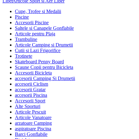
Articole Sport si Aer Liber
Cupe, Trofee si Medalii
Piscine
Accesorii Piscine
Saltele si Canapele Gonflabile
Articole pentru Plaja
Trambuline
Articole Camping si Drumetii
Cutii si Lazi Frigorifice
Trotinete
Skateboard Penny Board
Scaune Copii pentru Bicicleta
Accesorii Bicicleta
accesorii Camping Si Drumetii
accesorii Ciclism
accesorii Gratar
accesorii Piscina
Accesorii Sport
Alte Sporturi
Articole Pescuit
Articole Vanatoare
arzatoare Camping
aspiratoare Piscina
Barci Gonflabile