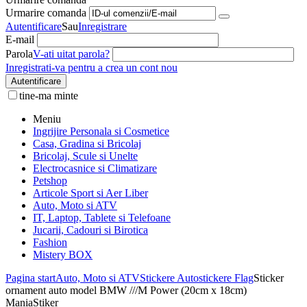
Urmarire comanda
Autentificare
Sau
Inregistrare
E-mail
Parola
V-ati uitat parola?
Inregistrati-va pentru a crea un cont nou
Autentificare
tine-ma minte
Meniu
Ingrijire Personala si Cosmetice
Casa, Gradina si Bricolaj
Bricolaj, Scule si Unelte
Electrocasnice si Climatizare
Petshop
Articole Sport si Aer Liber
Auto, Moto si ATV
IT, Laptop, Tablete si Telefoane
Jucarii, Cadouri si Birotica
Fashion
Mistery BOX
Pagina start
Auto, Moto si ATV
Stickere Auto
stickere Flag
Sticker
ornament auto model BMW ///M Power (20cm x 18cm)
ManiaStiker