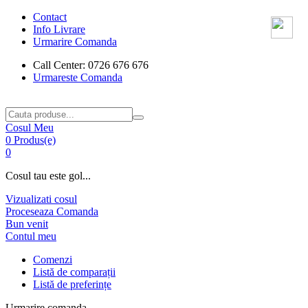
Contact
Info Livrare
Urmarire Comanda
Call Center: 0726 676 676
Urmareste Comanda
Cosul Meu
0 Produs(e)
0
Cosul tau este gol...
Vizualizati cosul
Proceseaza Comanda
Bun venit
Contul meu
Comenzi
Listă de comparații
Listă de preferințe
Urmarire comanda