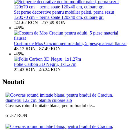
Set perne decorative pentru mobilier paleti, perna sezut
120x70 cm + perna spate 120x40 cm, culoare gri
141.62
RON
257.49
RON
-45%
Costum de Mos Craciun pentru adulti, 5 piese,material flausat
48.12
RON
87.49
RON
-45%
Folie Carbon 3D Negru, 1x1.27m
25.43
RON
46.24
RON
Noutati
Covoras rotund imitatie blana, pentru bradul de...
61.87
RON