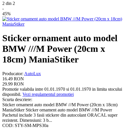
2
din
2
-
45%
Sticker ornament auto model
BMW ///M Power (20cm x
18cm) ManiaStiker
Producator
:
AutoLux
16.49
RON
29.99
RON
Promotie valabila intre 01.01.1970 si 01.01.1970 in limita stocului
disponibil.
Vezi regulamentul promotiei
Scurta descriere:
Sticker ornament auto model BMW ///M Power (20cm x 18cm)
ManiaStiker Sticker ornament auto model BMW ///M Power
Pachetul include 3 fasii stickere din autocolant ORACAL super
rezistent. Dimensiuni: 3 b...
COD:
STY-SM-MPS30a