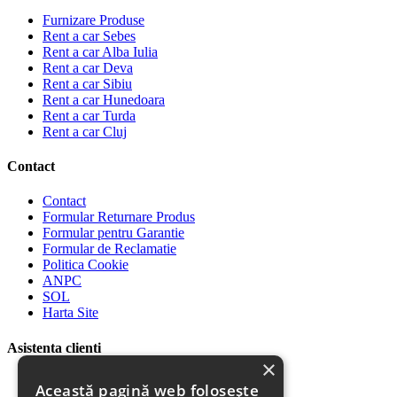
Furnizare Produse
Rent a car Sebes
Rent a car Alba Iulia
Rent a car Deva
Rent a car Sibiu
Rent a car Hunedoara
Rent a car Turda
Rent a car Cluj
Contact
Contact
Formular Returnare Produs
Formular pentru Garantie
Formular de Reclamatie
Politica Cookie
ANPC
SOL
Harta Site
Asistenta clienti
×
Plata Produselor
Această pagină web folosește