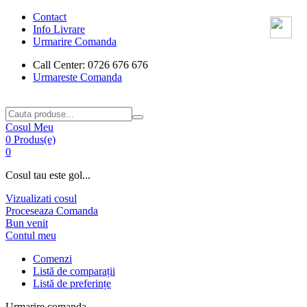
Contact
Info Livrare
Urmarire Comanda
Call Center: 0726 676 676
Urmareste Comanda
Cosul Meu
0 Produs(e)
0
Cosul tau este gol...
Vizualizati cosul
Proceseaza Comanda
Bun venit
Contul meu
Comenzi
Listă de comparații
Listă de preferințe
Urmarire comanda