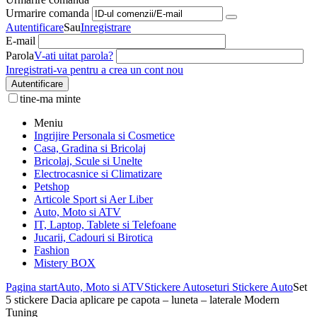
Urmarire comanda
Autentificare
Sau
Inregistrare
E-mail
Parola
V-ati uitat parola?
Inregistrati-va pentru a crea un cont nou
Autentificare
tine-ma minte
Meniu
Ingrijire Personala si Cosmetice
Casa, Gradina si Bricolaj
Bricolaj, Scule si Unelte
Electrocasnice si Climatizare
Petshop
Articole Sport si Aer Liber
Auto, Moto si ATV
IT, Laptop, Tablete si Telefoane
Jucarii, Cadouri si Birotica
Fashion
Mistery BOX
Pagina start
Auto, Moto si ATV
Stickere Auto
seturi Stickere Auto
Set
5 stickere Dacia aplicare pe capota – luneta – laterale Modern
Tuning