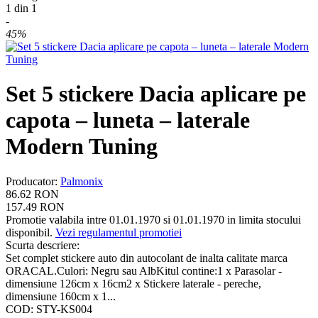
1
din
1
-
45%
Set 5 stickere Dacia aplicare pe
capota – luneta – laterale
Modern Tuning
Producator
:
Palmonix
86.62
RON
157.49
RON
Promotie valabila intre 01.01.1970 si 01.01.1970 in limita stocului
disponibil.
Vezi regulamentul promotiei
Scurta descriere:
Set complet stickere auto din autocolant de inalta calitate marca
ORACAL.Culori: Negru sau AlbKitul contine:1 x Parasolar -
dimensiune 126cm x 16cm2 x Stickere laterale - pereche,
dimensiune 160cm x 1...
COD:
STY-KS004