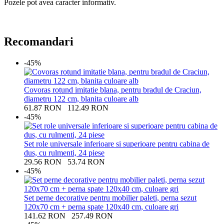
Pozele pot avea caracter informativ.
Recomandari
-45%
Covoras rotund imitatie blana, pentru bradul de Craciun,
diametru 122 cm, blanita culoare alb
61.87
RON
112.49
RON
-45%
Set role universale inferioare si superioare pentru cabina de
dus, cu rulmenti, 24 piese
29.56
RON
53.74
RON
-45%
Set perne decorative pentru mobilier paleti, perna sezut
120x70 cm + perna spate 120x40 cm, culoare gri
141.62
RON
257.49
RON