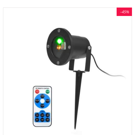
-
45%