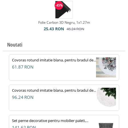
-45%
Folie Carbon 3D Negru, 1x1.27m
25.43
RON
46.24
RON
Noutati
Covoras rotund imitatie blana, pentru bradul de...
61.87
RON
Covoras rotund imitatie blana, pentru bradul de...
96.24
RON
Set perne decorative pentru mobilier paleti,...
141.62
RON