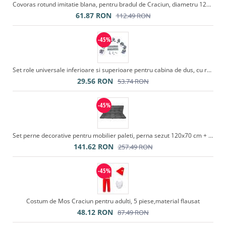
Covoras rotund imitatie blana, pentru bradul de Craciun, diametru 122 cm, blanita culoare alb
61.87
RON
112.49
RON
-45%
Set role universale inferioare si superioare pentru cabina de dus, cu rulmenti, 24 piese
29.56
RON
53.74
RON
-45%
Set perne decorative pentru mobilier paleti, perna sezut 120x70 cm + perna spate 120x40 cm, culoare gri
141.62
RON
257.49
RON
-45%
Costum de Mos Craciun pentru adulti, 5 piese,material flausat
48.12
RON
87.49
RON