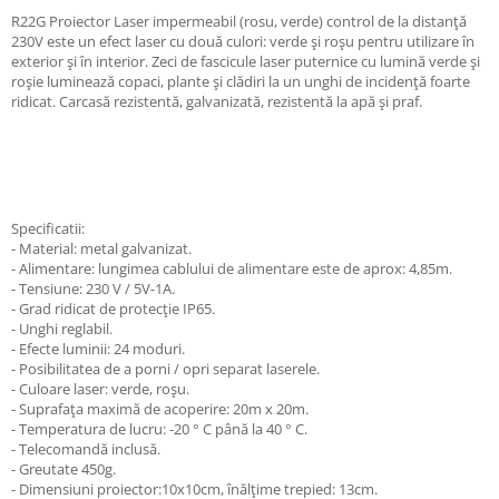
R22G Proiector Laser impermeabil (rosu, verde) control de la distanță
230V este un efect laser cu două culori: verde și roșu pentru utilizare în
exterior și în interior. Zeci de fascicule laser puternice cu lumină verde și
roșie luminează copaci, plante și clădiri la un unghi de incidență foarte
ridicat. Carcasă rezistentă, galvanizată, rezistentă la apă și praf.
Specificatii:
- Material: metal galvanizat.
- Alimentare: lungimea cablului de alimentare este de aprox: 4,85m.
- Tensiune: 230 V / 5V-1A.
- Grad ridicat de protecție IP65.
- Unghi reglabil.
- Efecte luminii: 24 moduri.
- Posibilitatea de a porni / opri separat laserele.
- Culoare laser: verde, roșu.
- Suprafața maximă de acoperire: 20m x 20m.
- Temperatura de lucru: -20 ° C până la 40 ° C.
- Telecomandă inclusă.
- Greutate 450g.
- Dimensiuni proiector:10x10cm, înălțime trepied: 13cm.