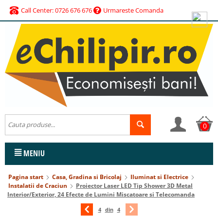
Call Center: 0726 676 676
Urmareste Comanda
0
MENIU
Pagina start
Casa, Gradina si Bricolaj
Iluminat si Electrice
Instalatii de Craciun
Proiector Laser LED Tip Shower 3D Metal
Interior/Exterior, 24 Efecte de Lumini Miscatoare si Telecomanda
4
din
4