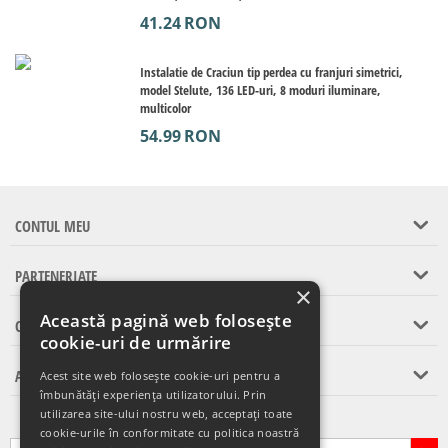
41.24
RON
Instalatie de Craciun tip perdea cu franjuri simetrici,
model Stelute, 136 LED-uri, 8 moduri iluminare,
multicolor
54.99
RON
CONTUL MEU
PARTENERIATE
×
Această pagină web folosește
CONTACT
cookie-uri de urmărire
ASISTENTA CLIENTI
Acest site web folosește cookie-uri pentru a
îmbunătăți experiența utilizatorului. Prin
utilizarea site-ului nostru web, acceptați toate
Abonare la newsletter
cookie-urile în conformitate cu politica noastră