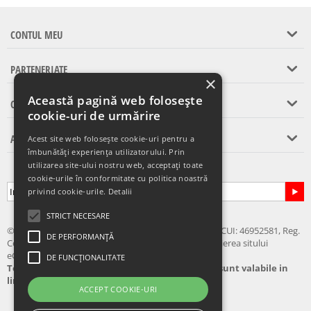
CONTUL MEU
PARTENERIATE
×
Această pagină web folosește
CONTACT
cookie-uri de urmărire
ASISTENTA CLIENTI
Acest site web folosește cookie-uri pentru a
îmbunătăți experiența utilizatorului. Prin
utilizarea site-ului nostru web, acceptați toate
Abonare la newsletter
cookie-urile în conformitate cu politica noastră
privind cookie-urile.
Detalii
STRICT NECESARE
© 2024 - 2026 eChilipir.ro - SIRIUS TOP MARKET SRL, CUI: 46952581, Reg.
DE PERFORMANȚĂ
Com.: Call Center: 0726 676 676 Nu este permisa copierea sitului
eChilipir.ro - Unele poze si softuri sunt creatii proprii.
DE FUNCȚIONALITATE
Toate preturile sunt exprimate in lei. Ofertele sunt valabile in
limita stocului disponibil
ACCEPT COOKIE-URI