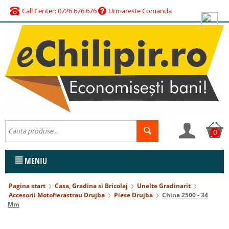
Call Center: 0726 676 676
Urmareste Comanda
0
MENIU
Pagina start
Casa, Gradina si Bricolaj
Unelte Gradinarit
Accesorii Motofierastrau Drujba
Piese Drujba
China 2500 - 34
Mm