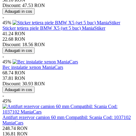
Discount:
47.53
RON
Adaugati in cos
-
45%
Sticker tetiera piele BMW X5 (set 5 buc) ManiaStiker
41.24
RON
22.68
RON
Discount:
18.56
RON
Adaugati in cos
-
45%
Bec instalatie xenon ManiaCars
68.74
RON
37.81
RON
Discount:
30.93
RON
Adaugati in cos
-
45%
Antifurt rezervor camion 60 mm Compatibil: Scania Cod: 1037102
ManiaCars
248.74
RON
136.81
RON