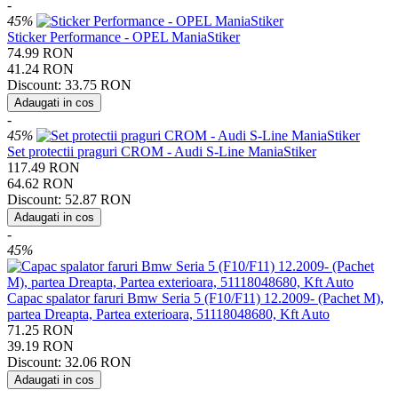
-
45%
Sticker Performance - OPEL ManiaStiker
74.99
RON
41.24
RON
Discount:
33.75
RON
Adaugati in cos
-
45%
Set protectii praguri CROM - Audi S-Line ManiaStiker
117.49
RON
64.62
RON
Discount:
52.87
RON
Adaugati in cos
-
45%
Capac spalator faruri Bmw Seria 5 (F10/F11) 12.2009- (Pachet M),
partea Dreapta, Partea exterioara, 51118048680, Kft Auto
71.25
RON
39.19
RON
Discount:
32.06
RON
Adaugati in cos
-