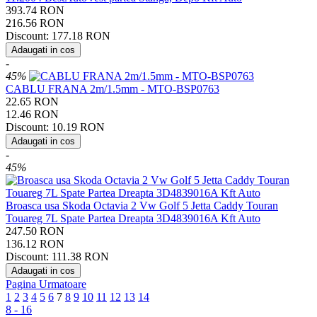
393.74
RON
216.56
RON
Discount:
177.18
RON
Adaugati in cos
-
45%
CABLU FRANA 2m/1.5mm - MTO-BSP0763
22.65
RON
12.46
RON
Discount:
10.19
RON
Adaugati in cos
-
45%
Broasca usa Skoda Octavia 2 Vw Golf 5 Jetta Caddy Touran
Touareg 7L Spate Partea Dreapta 3D4839016A Kft Auto
247.50
RON
136.12
RON
Discount:
111.38
RON
Adaugati in cos
Pagina Urmatoare
1
2
3
4
5
6
7
8
9
10
11
12
13
14
8 - 16