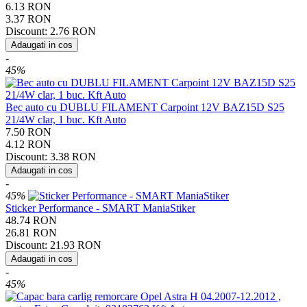
6.13
RON
3.37
RON
Discount:
2.76
RON
Adaugati in cos
-
45%
Bec auto cu DUBLU FILAMENT Carpoint 12V BAZ15D S25
21/4W clar, 1 buc. Kft Auto
7.50
RON
4.12
RON
Discount:
3.38
RON
Adaugati in cos
-
45%
Sticker Performance - SMART ManiaStiker
48.74
RON
26.81
RON
Discount:
21.93
RON
Adaugati in cos
-
45%