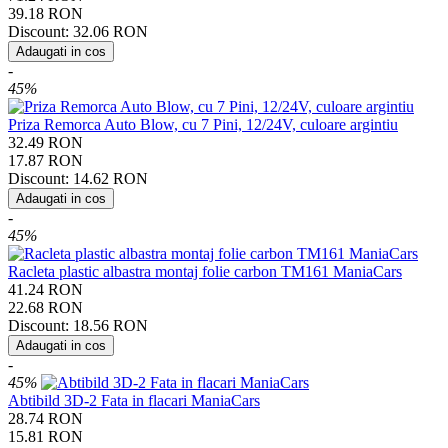
39.18
RON
Discount:
32.06
RON
Adaugati in cos
-
45%
Priza Remorca Auto Blow, cu 7 Pini, 12/24V, culoare argintiu
32.49
RON
17.87
RON
Discount:
14.62
RON
Adaugati in cos
-
45%
Racleta plastic albastra montaj folie carbon TM161 ManiaCars
41.24
RON
22.68
RON
Discount:
18.56
RON
Adaugati in cos
-
45%
Abtibild 3D-2 Fata in flacari ManiaCars
28.74
RON
15.81
RON