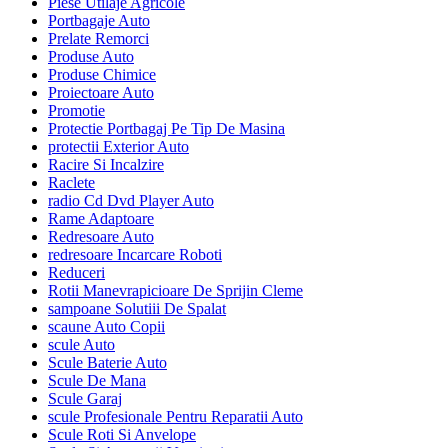
Piese Utilaje Agricole
Portbagaje Auto
Prelate Remorci
Produse Auto
Produse Chimice
Proiectoare Auto
Promotie
Protectie Portbagaj Pe Tip De Masina
protectii Exterior Auto
Racire Si Incalzire
Raclete
radio Cd Dvd Player Auto
Rame Adaptoare
Redresoare Auto
redresoare Incarcare Roboti
Reduceri
Rotii Manevrapicioare De Sprijin Cleme
sampoane Solutiii De Spalat
scaune Auto Copii
scule Auto
Scule Baterie Auto
Scule De Mana
Scule Garaj
scule Profesionale Pentru Reparatii Auto
Scule Roti Si Anvelope