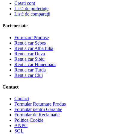
Creati cont
Listă de preferințe
Listă de comparații
Parteneriate
Furnizare Produse
Rent a car Sebes
Rent a car Alba Iulia
Rent a car Deva
Rent a car Sibiu
Rent a car Hunedoara
Rent a car Turda
Rent a car Cluj
Contact
Contact
Formular Returnare Produs
Formular pentru Garantie
Formular de Reclamatie
Politica Cookie
ANPC
SOL