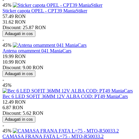
45%
Sticker capota OPEL - CPT39 ManiaStiker
57.49
RON
31.62
RON
Discount:
25.87
RON
Adaugati in cos
-
45%
Antena ornamment 041 ManiaCars
19.99
RON
10.99
RON
Discount:
9.00
RON
Adaugati in cos
-
45%
Bec 6 LED SOFIT 36MM 12V ALBA COD: PT49 ManiaCars
12.49
RON
6.87
RON
Discount:
5.62
RON
Adaugati in cos
-
45%
CAMASA FRANA FATA L=75 - MTO-R50033.2