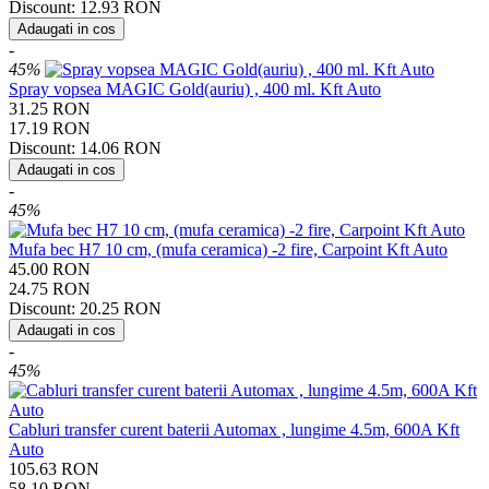
Discount:
12.93
RON
Adaugati in cos
-
45%
Spray vopsea MAGIC Gold(auriu) , 400 ml. Kft Auto
31.25
RON
17.19
RON
Discount:
14.06
RON
Adaugati in cos
-
45%
Mufa bec H7 10 cm, (mufa ceramica) -2 fire, Carpoint Kft Auto
45.00
RON
24.75
RON
Discount:
20.25
RON
Adaugati in cos
-
45%
Cabluri transfer curent baterii Automax , lungime 4.5m, 600A Kft
Auto
105.63
RON
58.10
RON