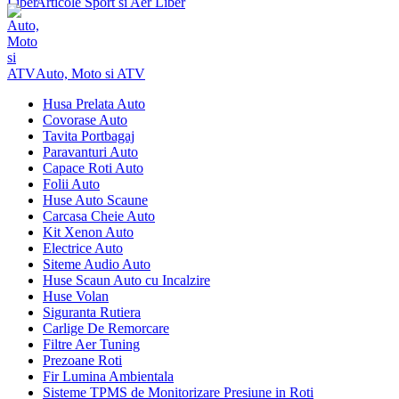
Articole Sport si Aer Liber
Auto, Moto si ATV
Husa Prelata Auto
Covorase Auto
Tavita Portbagaj
Paravanturi Auto
Capace Roti Auto
Folii Auto
Huse Auto Scaune
Carcasa Cheie Auto
Kit Xenon Auto
Electrice Auto
Siteme Audio Auto
Huse Scaun Auto cu Incalzire
Huse Volan
Siguranta Rutiera
Carlige De Remorcare
Filtre Aer Tuning
Prezoane Roti
Fir Lumina Ambientala
Sisteme TPMS de Monitorizare Presiune in Roti