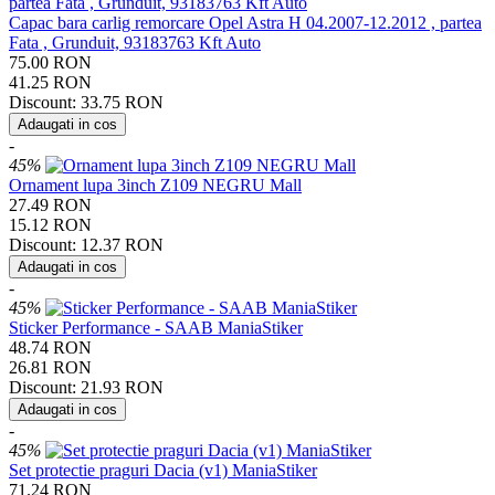
Capac bara carlig remorcare Opel Astra H 04.2007-12.2012 , partea
Fata , Grunduit, 93183763 Kft Auto
75.00
RON
41.25
RON
Discount:
33.75
RON
Adaugati in cos
-
45%
Ornament lupa 3inch Z109 NEGRU Mall
27.49
RON
15.12
RON
Discount:
12.37
RON
Adaugati in cos
-
45%
Sticker Performance - SAAB ManiaStiker
48.74
RON
26.81
RON
Discount:
21.93
RON
Adaugati in cos
-
45%
Set protectie praguri Dacia (v1) ManiaStiker
71.24
RON