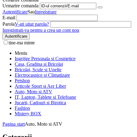
Urmarire comanda
Autentificare
Sau
Inregistrare
E-mail
Parola
V-ati uitat parola?
Inregistrati-va pentru a crea un cont nou
Autentificare
tine-ma minte
Meniu
Ingrijire Personala si Cosmetice
Casa, Gradina si Bricolaj
Bricolaj, Scule si Unelte
Electrocasnice si Climatizare
Petshop
Articole Sport si Aer Liber
Auto, Moto si ATV
IT, Laptop, Tablete si Telefoane
Jucarii, Cadouri si Birotica
Fashion
Mistery BOX
Pagina start
Auto, Moto si ATV
Categorii