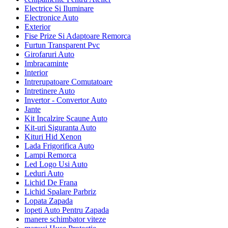
Electrice Si Iluminare
Electronice Auto
Exterior
Fise Prize Si Adaptoare Remorca
Furtun Transparent Pvc
Girofaruri Auto
Imbracaminte
Interior
Intrerupatoare Comutatoare
Intretinere Auto
Invertor - Convertor Auto
Jante
Kit Incalzire Scaune Auto
Kit-uri Siguranta Auto
Kituri Hid Xenon
Lada Frigorifica Auto
Lampi Remorca
Led Logo Usi Auto
Leduri Auto
Lichid De Frana
Lichid Spalare Parbriz
Lopata Zapada
lopeti Auto Pentru Zapada
manere schimbator viteze