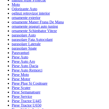
manusi Huse Protectie
Moto
Odorizante Auto
oglinzi retrovizor interior
ornamente exterior
ornamente Maner Frana De Mana
ornamente praguri auto tuning
ornamente Schimbator Viteze
parasolare Auto
parasolare Fata Autocolant
parasolare Laterale
parasolare Spate
Paravanturi
Piese Auto
Piese Auto Aro
Piese Auto Dacia
Piese Auto Remorci
Piese Moto
Piese Motor
Piese Plug Si Cositoare
Piese Scuter
Piese Semanatoare
Piese Service
Piese Tractor U445
Piese Tractor U650