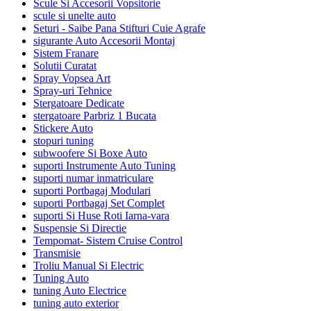
Scule Si Accesorii Vopsitorie
scule si unelte auto
Seturi - Saibe Pana Stifturi Cuie Agrafe
sigurante Auto Accesorii Montaj
Sistem Franare
Solutii Curatat
Spray Vopsea Art
Spray-uri Tehnice
Stergatoare Dedicate
stergatoare Parbriz 1 Bucata
Stickere Auto
stopuri tuning
subwoofere Si Boxe Auto
suporti Instrumente Auto Tuning
suporti numar inmatriculare
suporti Portbagaj Modulari
suporti Portbagaj Set Complet
suporti Si Huse Roti Iarna-vara
Suspensie Si Directie
Tempomat- Sistem Cruise Control
Transmisie
Troliu Manual Si Electric
Tuning Auto
tuning Auto Electrice
tuning auto exterior