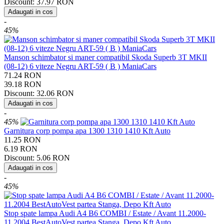
Discount:
37.97
RON
Adaugati in cos
-
45%
Manson schimbator si maner compatibil Skoda Superb 3T MKII
(08-12) 6 viteze Negru ART-59 ( B ) ManiaCars
71.24
RON
39.18
RON
Discount:
32.06
RON
Adaugati in cos
-
45%
Garnitura corp pompa apa 1300 1310 1410 Kft Auto
11.25
RON
6.19
RON
Discount:
5.06
RON
Adaugati in cos
-
45%
Stop spate lampa Audi A4 B6 COMBI / Estate / Avant 11.2000-
11.2004 BestAutoVest partea Stanga, Depo Kft Auto