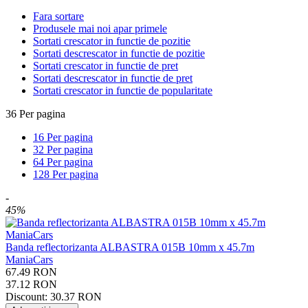
Fara sortare
Produsele mai noi apar primele
Sortati crescator in functie de pozitie
Sortati descrescator in functie de pozitie
Sortati crescator in functie de pret
Sortati descrescator in functie de pret
Sortati crescator in functie de popularitate
36 Per pagina
16 Per pagina
32 Per pagina
64 Per pagina
128 Per pagina
-
45%
Banda reflectorizanta ALBASTRA 015B 10mm x 45.7m
ManiaCars
67.49
RON
37.12
RON
Discount:
30.37
RON