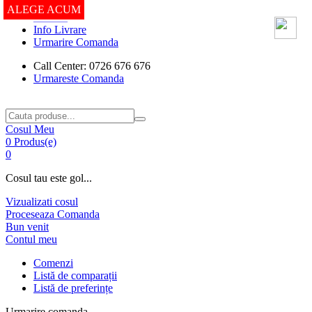
ALEGE ACUM
ALEGE ACUM
ALEGE ACUM
ALEGE ACUM
ALEGE ACUM
ALEGE ACUM
ALEGE ACUM
ALEGE ACUM
ALEGE ACUM
Contact
Info Livrare
Urmarire Comanda
Call Center: 0726 676 676
Urmareste Comanda
Cosul Meu
0 Produs(e)
0
Cosul tau este gol...
Vizualizati cosul
Proceseaza Comanda
Bun venit
Contul meu
Comenzi
Listă de comparații
Listă de preferințe
Urmarire comanda