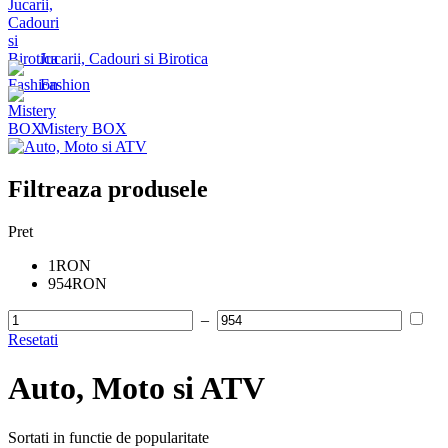
Jucarii, Cadouri si Birotica
Fashion
Mistery BOX
Filtreaza produsele
Pret
1RON
954RON
–
Resetati
Auto, Moto si ATV
Sortati in functie de popularitate