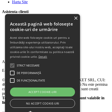
Harta Site
Asistenta clienti
×
Plata Produselor
Această pagină web folosește
Livrarea Produselor
cookie-uri de urmărire
Politica de Retur
Descarca Factura
Acest site web folosește cookie-uri pentru a
Descarca Garantia
îmbunătăți experiența utilizatorului. Prin
Urmareste Comanda
utilizarea site-ului nostru web, acceptați toate
Termeni Garantie
cookie-urile în conformitate cu politica noastră
Termeni si Conditii
privind cookie-urile.
Detalii
Abonare la newsletter
STRICT NECESARE
E-mail
DE PERFORMANȚĂ
© 2024 - 2026 eChilipir.ro - SIRIUS TOP MARKET SRL, CUI:
DE FUNCȚIONALITATE
46952581, Reg. Com.: Call Center: 0726 676 676 Nu este permisa
copierea sitului eChilipir.ro - Unele poze si softuri sunt creatii
ACCEPT COOKIE-URI
proprii.
Toate preturile sunt exprimate in lei. Ofertele sunt valabile in
limita stocului disponibil
NU ACCEPT COOKIE-URI