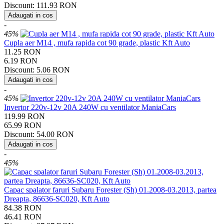
Discount:
111.93
RON
Adaugati in cos
-
45%
Cupla aer M14 , mufa rapida cot 90 grade, plastic Kft Auto
11.25
RON
6.19
RON
Discount:
5.06
RON
Adaugati in cos
-
45%
Invertor 220v-12v 20A 240W cu ventilator ManiaCars
119.99
RON
65.99
RON
Discount:
54.00
RON
Adaugati in cos
-
45%
Capac spalator faruri Subaru Forester (Sh) 01.2008-03.2013, partea
Dreapta, 86636-SC020, Kft Auto
84.38
RON
46.41
RON