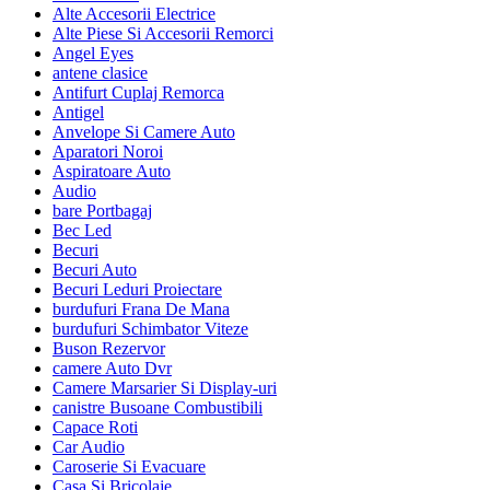
Alte Accesorii Electrice
Alte Piese Si Accesorii Remorci
Angel Eyes
antene clasice
Antifurt Cuplaj Remorca
Antigel
Anvelope Si Camere Auto
Aparatori Noroi
Aspiratoare Auto
Audio
bare Portbagaj
Bec Led
Becuri
Becuri Auto
Becuri Leduri Proiectare
burdufuri Frana De Mana
burdufuri Schimbator Viteze
Buson Rezervor
camere Auto Dvr
Camere Marsarier Si Display-uri
canistre Busoane Combustibili
Capace Roti
Car Audio
Caroserie Si Evacuare
Casa Si Bricolaje