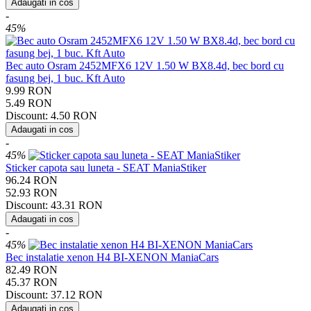
Adaugati in cos
-
45%
Bec auto Osram 2452MFX6 12V 1.50 W BX8.4d, bec bord cu
fasung bej, 1 buc. Kft Auto
9.99
RON
5.49
RON
Discount:
4.50
RON
Adaugati in cos
-
45%
Sticker capota sau luneta - SEAT ManiaStiker
96.24
RON
52.93
RON
Discount:
43.31
RON
Adaugati in cos
-
45%
Bec instalatie xenon H4 BI-XENON ManiaCars
82.49
RON
45.37
RON
Discount:
37.12
RON
Adaugati in cos