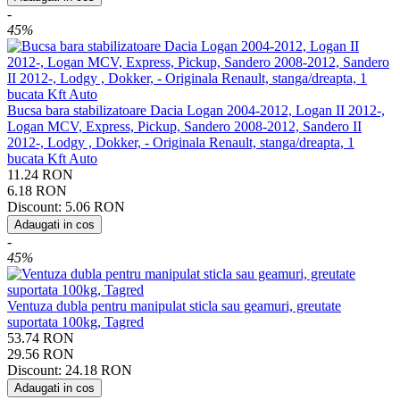
-
45%
Bucsa bara stabilizatoare Dacia Logan 2004-2012, Logan II 2012-,
Logan MCV, Express, Pickup, Sandero 2008-2012, Sandero II
2012-, Lodgy , Dokker, - Originala Renault, stanga/dreapta, 1
bucata Kft Auto
11.24
RON
6.18
RON
Discount:
5.06
RON
Adaugati in cos
-
45%
Ventuza dubla pentru manipulat sticla sau geamuri, greutate
suportata 100kg, Tagred
53.74
RON
29.56
RON
Discount:
24.18
RON
Adaugati in cos