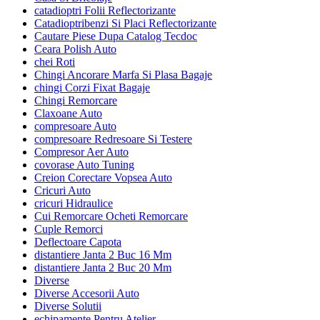
catadioptri Folii Reflectorizante
Catadioptribenzi Si Placi Reflectorizante
Cautare Piese Dupa Catalog Tecdoc
Ceara Polish Auto
chei Roti
Chingi Ancorare Marfa Si Plasa Bagaje
chingi Corzi Fixat Bagaje
Chingi Remorcare
Claxoane Auto
compresoare Auto
compresoare Redresoare Si Testere
Compresor Aer Auto
covorase Auto Tuning
Creion Corectare Vopsea Auto
Cricuri Auto
cricuri Hidraulice
Cui Remorcare Ocheti Remorcare
Cuple Remorci
Deflectoare Capota
distantiere Janta 2 Buc 16 Mm
distantiere Janta 2 Buc 20 Mm
Diverse
Diverse Accesorii Auto
Diverse Solutii
echipamente Pentru Atelier